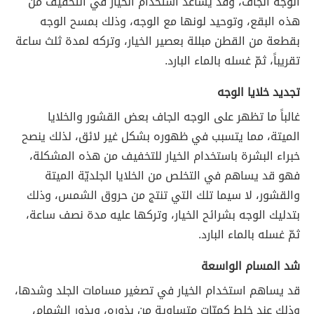
الوجه الجاف، وقد يساعد استخدام الخيار في التخفيف من
هذه البقع، وتوحيد لونها مع الوجه، وذلك بمسح الوجه
بقطعة من القطن مبللة بعصير الخيار، وتركه لمدة ثلث ساعة
تقريباً، ثمّ غسله بالماء البارد.
تجديد خلايا الوجه
غالباً ما تظهر على الوجه الجاف بعض القشور والخلايا
الميتة، مما يتسبب في ظهوره بشكل غير لائق، لذلك ينصح
خبراء البشرة باستخدام الخيار للتخفيف من هذه المشكلة،
فهو قد يساهم في التخلص من الخلايا الجلديّة الميتة
والقشور، لا سيما تلك التي تنتج من حروق الشمس، وذلك
بتدليك الوجه بشرائح الخيار، وتركها عليه مدة نصف ساعة،
ثمّ غسله بالماء البارد.
شد المسام الواسعة
قد يساهم استخدام الخيار في تصغير مسامات الجلد وشدها،
وذلك عند خلط كميّات متساوية من بذوره، وبذور الشمام،