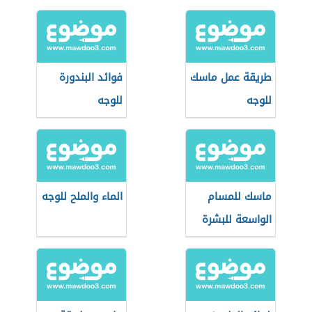
طريقة عمل ماسك
فوائد البندورة
للوجه
للوجه
ماسك للمسام
الماء والملح للوجه
الواسعة للبشرة
الدهنية