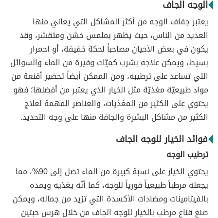
الوجه الجاف
يعتبر جفاف الوجه من أكثر المشاكل التي يعاني منها
العديد من الناس، حيث يظهر بملمس خشن ومتقشر، وقد
يكون في بعض الأحيان مصاحباً لحكة خفيفة، أو احمرار
بسيط، ويمكن علاجه بشرب كميّات وفيرة من الماء والسوائل
التي تساعد على ترطيبه، ومن الممكن أيضاً تحضير أقنعة من
مواد طبيعيّة مغذيّة مثل الخيار الذي يعتبر من أفضلها؛ فهو
يحتوي على الكثير من المغذيات، والعناصر المهمة لعلاج
الكثير من مشاكل البشرة والجافة منها على وجه التحديد.
فوائد الخيار للوجه الجاف
ترطيب الوجه
يحتوي الخيار على نسبة كبيرة من الماء تصل إلى 90%، مما
يجعله مرطباً طبيعياً فورياً للوجه، كما أنّه يغذيه ويمده
بالفيتامينات ومضادات الأكسدة التي تزيد من جماله، ويمكن
صنع قناع مرطب بالخيار للوجه الجاف من خلال هرس حبتين