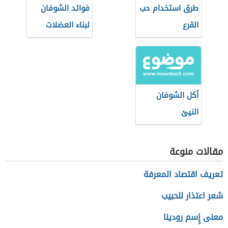
طرق استخدام حب
فوائد الشوفان
القرع
لبناء العضلات
أكل الشوفان
النيئ
مقالات منوعة
تعريف اقتصاد المعرفة
شعر اعتذار للحبيب
معنى إٍسم رودينا