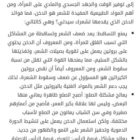
إلى توفير الوقت والجهد الجسدي والمادي على المرأة، ومن
أهم المواد الطبيعية المفيدة للشعر هو الدخن، فما فوائد
الدخن الذي يقدمها لشعرك سيدتي؟ وهي كالتالي:
يمنع التساقط: يعد ضعف الشعر وتساقطة من المشاكل
التي تسبب القلق للمرأة، ومن المعروف أن الدخن يحتوي
على بروتين يعمل على تقوية بصيلات الشعر، وتغذيتها
بالشكل السليم، مما يمنحها القوة التي تقلل من نسبة
سقوط الشعر، ومن المعروف أيضاً أن نقص بروتين
الكيراتين هو المسؤول عن ضعف وسقوط الشعرة، لذلك
يجب دعم الشعر بالمواد الغنية بالبروتين مثل الدخن.
يعالج مشكلة الصلع: أصبح الصلع ظاهرة يعاني منها
البعض، وليس لها علاقة بكبر العمر، فأصبح من أعمارهم
صغيرة وفي سن الشباب يعانون من الصلع لأسباب
مختلفة، ولكن استعمال الدخن يعمل على تنشيط الدورة
الدموية وتحفيز الشعر على النمو والظهور من جديد.
يعالج مشاكل فروة الرأس: تتعرض فروة الرأس للإصابة