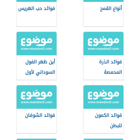
أنواع القمح
فوائد حب الهريس
فوائد الذرة
أين ظهر الفول
المحمصة
السوداني لأول
مرة
فوائد الكمون
فوائد الشوفان
للبطن