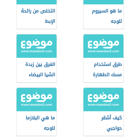
ما هو السيروم
التخلص من رائحة
للوجه
الإبط
طرق استخدام
الفرق بين زبدة
مسك الطهارة
الشيا البيضاء
والصفراء
كيف أشقر
ما هي البلازما
حواجبي
للوجه