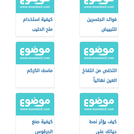
فوائد الجلسرين
كيفية استخدام
للتبييض
ملح الحليب
التخلص من انتفاخ
ماسك الكركم
العين نهائياً
كيف يؤثر نمط
كيفية صنع
حياتك على
الحرقوس