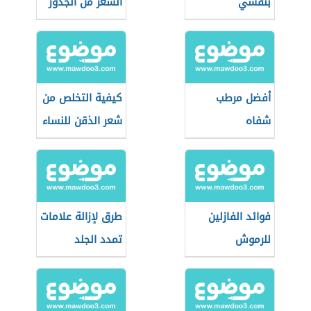
بنفسي
الشعر من الجذور
أفضل مرطب
كيفية التخلص من
شفاه
شعر الذقن للنساء
فوائد الفازلين
طرق لإزالة علامات
للرموش
تمدد الجلد