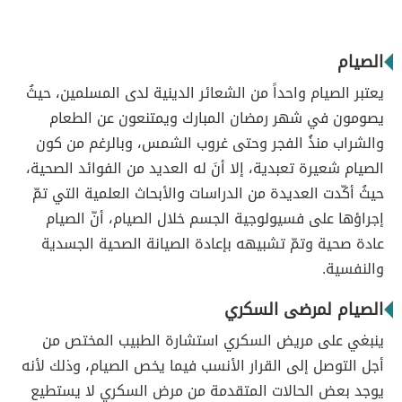
الصيام
يعتبر الصيام واحداً من الشعائر الدينية لدى المسلمين، حيثُ
يصومون في شهر رمضان المبارك ويمتنعون عن الطعام
والشراب منذُ الفجر وحتى غروب الشمس، وبالرغم من كون
الصيام شعيرة تعبدية، إلا أنَ له العديد من الفوائد الصحية،
حيثُ أكّدت العديدة من الدراسات والأبحاث العلمية التي تمّ
إجراؤها على فسيولوجية الجسم خلال الصيام، أنّ الصيام
عادة صحية وتمّ تشبيهه بإعادة الصيانة الصحية الجسدية
والنفسية.
الصيام لمرضى السكري
ينبغي على مريض السكري استشارة الطبيب المختص من
أجل التوصل إلى القرار الأنسب فيما يخص الصيام، وذلك لأنه
يوجد بعض الحالات المتقدمة من مرض السكري لا يستطيع