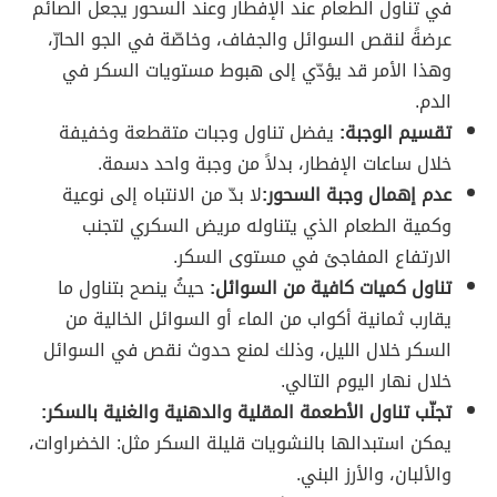
في تناول الطعام عند الإفطار وعند السحور يجعل الصائم
عرضةً لنقص السوائل والجفاف، وخاصّة في الجو الحارّ،
وهذا الأمر قد يؤدّي إلى هبوط مستويات السكر في
الدم.
تقسيم الوجبة:
يفضل تناول وجبات متقطعة وخفيفة
خلال ساعات الإفطار، بدلاً من وجبة واحد دسمة.
عدم إهمال وجبة السحور:
لا بدّ من الانتباه إلى نوعية
وكمية الطعام الذي يتناوله مريض السكري لتجنب
الارتفاع المفاجئ في مستوى السكر.
تناول كميات كافية من السوائل:
حيثُ ينصح بتناول ما
يقارب ثمانية أكواب من الماء أو السوائل الخالية من
السكر خلال الليل، وذلك لمنع حدوث نقص في السوائل
خلال نهار اليوم التالي.
تجنّب تناول الأطعمة المقلية والدهنية والغنية بالسكر:
يمكن استبدالها بالنشويات قليلة السكر مثل: الخضراوات،
والألبان، والأرز البني.