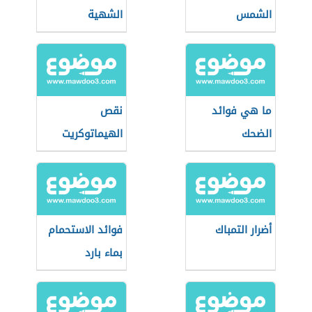
الشمس
الشهية
ما هي فوائد
نقص
الضحك
الهيماتوكريت
أضرار التمباك
فوائد الاستحمام
بماء بارد