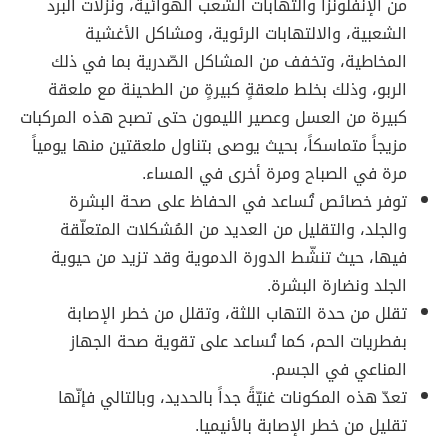
من الإنفلونزا والتهابات الشعب الهوائية، ونزلات البرد
الشعبية، والالتهابات الرئوية، ومشاكل الأغشية
المخاطية، وتخفف من المشاكل الصّدرية بما في ذلك
الربو، وذلك بخلط ملعقةٍ كبيرةٍ من الطحينة مع ملعقة
كبيرة من العسل وعصير الليمون حتى تصبح هذه المركبات
مزيجاً متماسكاً، بحيث يوصى بتناول ملعقتين منها يومياً
مرة في الصباح ومرة أخرى في المساء.
توفر خصائص تُساعد في الحفاظ على صحة البشرة
والجلد، والتقليل من العديد من المُشكلات المتعلّقة
فيها، حيث تنشّط الدورة الدموية وقد تزيد من حيوية
الجلد ونضارة البشرة.
تقلل من حدة التهاب اللثة، وتقلل من خطر الإصابة
بفطريات الحم، كما تُساعد على تقوية صحة الجهاز
المناعي في الجسم.
تعدّ هذه المكونات غنيّةً جداً بالحديد، وبالتالي فإنّها
تقليل من خطر الإصابة بالأنيميا.