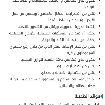
يحتوي على فيتامين ج المضاد للالتهابات والحساسية
بأنواعها.
يُقلل من اضطرابات الجهاز الهضمي، ويحسن من عمل
الأيض، ويزيد من نشاط الأمعاء.
ينشط الدورة الدموية، ويقلل من الشعور بالتعب.
يمكن أن يُعدّ من المسكنات الطبيعيّة للأوجاع المختلفة.
يخفف من التهابات الكبد والمرارة.
يقلل من خطر الإصابة بفقر الدم، من خلال رفع مستوى
الهيموغلوبين فيه.
يحتوي على فيتامين ب12 المُفيد لتوازن الجسم.
يقلل من اضطرابات النوم.
يقلل من احتمالية الإصابة بالصداع.
يحتوي على الكالسيوم والفسفور، ويساعد على تقوية
صحة العظام والأسنان.
فوائد الطحينة
للطحينة العديد من الفوائد الصحية التي يُمكن الحصول