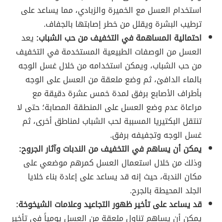
استخدام العسل مع الخميرة والزبادي، مما يساعد على
ترطيب البشرة ويقلل من خطر إصابتها بالجفاف.
احتمالية المساهمة في التخفيف من حب الشباب:
يعد
العسل من الوصفات الطبيعية المستخدمة في التخفيف
من حب الشباب، ويمكن استخدامه من خلال غسل الوجه
بالماء الدافئ، ثم وضع ملعقة من العسل على الوجه
بأطراف الأصابع برفق لمدة خمس عشرة دقيقة مع
مراعاة عدم وضع العسل على المنطقة المصابة؛ حتى لا
تنتقل البكتيريا المسببة لحب الشباب لمناطق أخرى، ثم
غسل الوجه وتجفيفه برفق.
يمكن أن يساهم في التخفيف من الندبات وآثار الجروح:
وذلك من خلال استعمال العسل كمرهم موضعي على
مكان الندبة، حيث إنه قد يساعد على إعادة بناء خلايا
الجلد المحيطة بالجرح.
قد يساعد على تأخير ظهور التجاعيد وعلامات الشيخوخة:
يمكن أن يساهم تناول ملعقة من العسل يومياً في تأخير