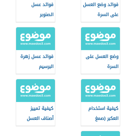
فوائد وضع العسل
فوائد عسل
على السرة
الصنوبر
وضع العسل على
فوائد عسل زهرة
السرة
البرسيم
كيفية استخدام
كيفية تمييز
العكبر (صمغ
أصناف العسل
النحل)
التركي