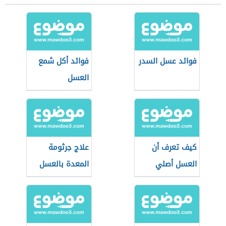
فوائد عسل السدر
فوائد أكل شمع
العسل
كيف تعرف أن
علاج جرثومة
العسل أصلي
المعدة بالعسل