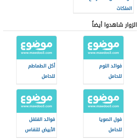
الملكات
الزوار شاهدوا أيضاً
فوائد النوم
أكل الطماطم
للحامل
للحامل
فول الصويا
فوائد الفلفل
للحامل
الأبيض للنفاس