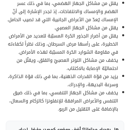
يقلل من مشاكل الجهاز الهضمي، بما في ذلك عسر
الهضم والإمساك والانتفاخات، إذ تجدر الإشارة إلى أنّ
الإمساك يُعدّ من الأعراض الجانبية التي قد تصيب الحامل.
يقلل من مشاكل الجهاز العصبي.
يقلل من أضرار الجذور الحُرة المسبّبة للعديد من الأمراض
الخطيرة، على رأسها مرض السرطان، وذلك نظراً لكفاءته
في مقاومة الشوارد الحُرة المسبّبة لهذه الأمراض.
يخفف من مشاكل التوتر العصبيّ والقلق، ويقلّل من
احتماليّة الإصابة بالاكتئاب.
يزيد من قوّة القدرات الذهنية، بما في ذلك قوّة الذاكرة،
وسرعة البديهة، والإدراك.
يخفف من مشاكل الجهاز التنفسي، بما في ذلك ضيق
التنفس والأعراض المرافقة للإنفلونزا كالزكام والسعال،
بالإضافة غلى التقليل من الربو.
هل يعجبك محتوانا؟ أضف موضوع كمصدر مفضل لديك