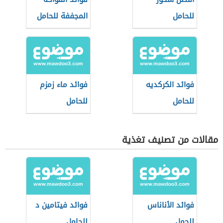
للحامل
المجففة للحامل
فوائد الكركديه
فوائد ماء زمزم
للحامل
للحامل
مقالات من تصنيف تغذية
فوائد الأناناس
فوائد فيتامين د
للحمل
للحامل