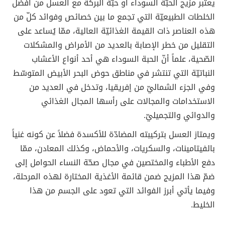
يعتبر مزيج الحبّة السوداء أو حبّة البركة مع العسل من أفضل
الخلطات الطبيعيّة التي تجمع ما بين خصائص وفوائد كلّ من
هذه العناصر ذات القيمة الغذائيّة العالية، ممّا يُساعد على
التقليل من خطر الإصابة بالعديد من الأمراض والمشكلات
الصّحية، علماً أنّ الحبة السوداء هي أحد أنواع الأعشاب
النباتيّة التي تنتشر في مناطق حوض البحر الأبيض المتوسّط
وفي الجزء الشماليّ من إفريقيا، وتدخل في العديد من
الاستخدامات والمجالات على رأسها المجال الغذائي
والدوائي والتجميليّ.
ويمتاز العسل بتركيبته المضادّة للأكسدة فضلاً عن كونه غنياً
بالفيتامينات، والسكريات، والأحماض، وكذلك المعادن، ممّا
دفع الأطباء والمختصين في مجال صحّة النساء الحوامل إلى
ضمّ هذا المزيج ضمن قائمة الأغذية المختارة لهذه المرحلة،
وفيما يأتي أبرز الفوائد التي تعود على الجسم من هذا
الخليط.