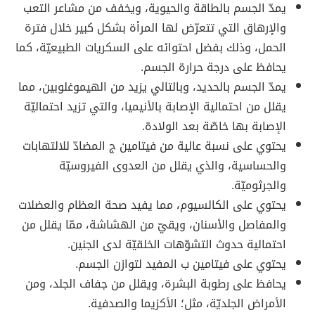
يمدّ الجسم بالطاقة والحيوية، ويخفف من مشاعر التعب
والإرهاق التي تتعرّض لها المرأة بشكل كبير خلال فترة
الحمل، وذلك بفضل احتوائه على السكريات الطبيعيّة، كما
يحافظ على درجة حرارة الجسم.
يمدّ الجسم بالحديد، وبالتالي يزيد من الهيموغلوبين، مما
يقلل من احتمالية الإصابة بالأنيميا، والتي تزيد احتماليّة
الإصابة بها خاصّة بعد الولادة.
يحتوي على نسبة عالية من فيتامين ج المضادّ للالتهابات
والحساسية، والذي يقلل من العدوى الفيروسيّة
والجرثوميّة.
يحتوي على الكالسيوم، مما يفيد صحة العظام والعضلات
والمفاصل والأسنان، ويقيّ من الهشاشة، ممّا يقلل من
احتمالية حدوث التشوّهات الخلقيّة لدى الجنين.
يحتوي على فيتامين ب المفيد لتوازن الجسم.
يحافظ على رطوبة البشرة، ويقلل من جفاف الجلد، ومن
الأمراض الجلديّة، مثل؛ الأكزيما والصدفية.