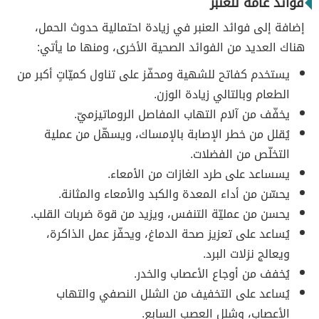
فوائد عامة للعنبر
إضافة إلى فوائد العنبر في زيادة احتمالية حدوث الحمل،
هناك العديد من الفوائد الصحية الأخرى، ومنها ما يأتي:
يستخدم كفاتح للشهية ومحفّز على تناول كميّاتٍ أكبر من
الطعام وبالتالي زيادة الوزن.
يخفّف من آلام التهاب المفاصل الروماتيزميّ.
يُقلل من خطر الإصابة بالإمساك، ويسهّل من عملية
التخلّص من الفضلات.
يسساعد على طرد الغازات من الأمعاء.
يحسّن من أداء المعدة والكبد والأمعاء والمثانة.
يحسن من عمليّة التنفس، ويزيد من قوة ضربات القلب.
يُساعد على تعزيز صحة الدماغ، ويحفّز عمل الذاكرة،
ويعالج نزلات البرد.
يُخفف من أوجاع الأعصاب والخدر.
يُساعد على التخفيف من الشلل النصفي والتهاب
الأعصاب، وشلل العصب السابع.