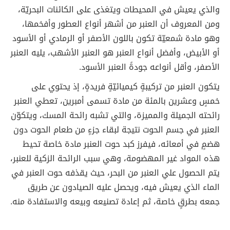
والذي يعيش في المحيطات ويتغذى على الكائنات البحريّة،
ومن المعروف أن العنبر من أشهر أنواع العطور وأفخمها،
وهو مادة شمعيّة تكون باللون الأصفر أو الرمادي أو الأسود
أو الأبيض، وأفضل أنواع العنبر هو العنبر الأشهب، يليه العنبر
الأصفر، وأقل أنواعه جودةً العنبر الأسود.
يتكون العنبر من تركيبةٍ كيميائيّةٍ فريدةٍ، إذ يحتوي على
خمسٍ وعشرين بالمئة من مادة تسمى أمبرين، تعطي العنبر
رائحته الجميلة والمميزة، والتي تشبه رائحة المسك، ويتكوّن
العنبر في جسم الحوت نتيجة لبقاء جزءٍ من طعام الحوت دون
هضمٍ في أمعائه، فيفرز كبد حوت العنبر مادة خاصة تحيط
هذه المواد غير المهضومة، وهي سبب الرائحة الزكية للعنبر،
يتم الحصول علي العنبر من البحر، حيث يقذفه حوت العنبر في
الماء الذي يعيش فيه، ويحصل عليه الصيادون عن طريق
جمعه بطرقٍ خاصة، ثم إعادة تصنيعه وبيعه والاستفادة منه.