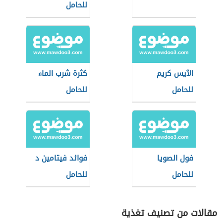
للحامل
الآيس كريم
كثرة شرب الماء
للحامل
للحامل
فول الصويا
فوائد فيتامين د
للحامل
للحامل
مقالات من تصنيف تغذية