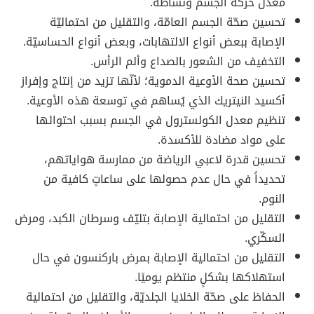
معدل حركة الجسم ونشاطه.
تحسين صحّة الجسم العامّة، والتقليل من احتماليّة
الإصابة ببعض أنواع الالتهابات، وبعض أنواع الحساسيّة.
التخفيف من الشعور بالصداع وألم الرأس.
تحسين صحة الأوعية الدموية؛ لأنّها تزيد من إنتاج وإفراز
أكسيد النيتريك الذي يُساهم في توسعة هذه الأوعية.
تنظيم معدل الكولسترول في الجسم بسبب احتوائها
على مواد مضادة للأكسدة.
تحسين قدرة لاعبي الرياضة من ممارسة هواياتهم،
تحديداً في حال عدم حصولها على ساعاتٍ كافية من
النوم.
التقليل من احتمالية الإصابة بتليّف وسرطان الكبد، ومرض
السكّري.
التقليل من احتمالية الإصابة بمرض باركنسون في حال
استهلاكها بشكلٍ منتظم يوميًا.
الحفاظ على صحّة الخلايا الجلديّة، والتقليل من احتمالية