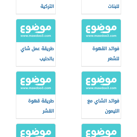
للبنات
التركية
فوائد القهوة
طريقة عمل شاي
للشعر
بالحليب
فوائد الشاي مع
طريقة قهوة
الليمون
القشر