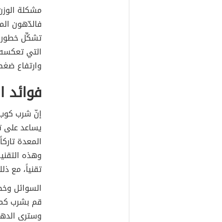
مشكلة الوزن 
فالدّهون ال
تشكِّل خطور
التي تعكسه 
وارتفاع ضغط 
فوائد ا
إنّ شرب كوب 
يساعد على تق
المعدة تاركا
وهذه التقن
تقنياً، مع ذل
السوائل وخصو
قم بشرب كمية
وسترى الدهو