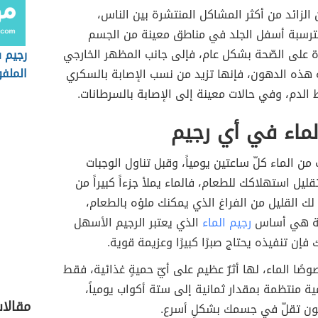
الزائد من أكثر المشاكل المنتشرة بين الناس،
مترسبة أسفل الجلد في مناطق معينة من الجسم
ة على الصّحة بشكل عام، فإلى جانب المظهر الخارجي
رجيم 
الملف
هذه الدهون، فإنها تزيد من نسب الإصابة بالسكري
الدم، وفي حالات معينة إلى الإصابة بالسرطانات.
لماء في أي رجيم
من الماء كلّ ساعتين يومياً، وقبل تناول الوجبات
ليل استهلاكك للطعام، فالماء يملأ جزءاً كبيراً من
ً لك القليل من الفراغ الذي يمكنك ملؤه بالطعام،
ية هي أساس
رجيم الماء
الذي يعتبر الرجيم الأسهل
ك فإن تنفيذه يحتاج صبرًا كبيرًا وعزيمة قوية.
صًا الماء، لها أثرٌ عظيم على أيّ حميةٍ غذائية، فقط
 منتظمة بمقدار ثمانية إلى ستة أكواب يومياً،
مقالات
ن تقلّ في جسمك بشكلٍ أسرع.