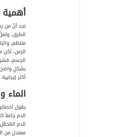
أهمية ا
نجد أنّ من ي
الطرق، ولعل
منتظم، واتبا
الزمن، لكن 
الجسم، فشرب 
بشكلٍ واضح 
أكثر إيجابية.
الماء و
يقول أخصائيو
الدم جاعلاً 
الدم المُحمَّ
معتدل من ال