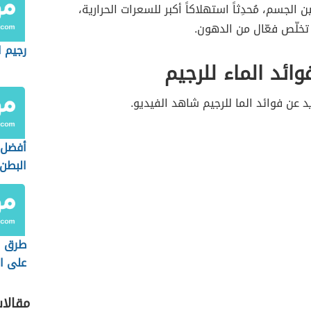
 الجسم، مُحدِثاً استهلاكاً أكبر للسعرات الحرارية،
تخلّص فعّال من الدهون.
رجيم ا
وائد الماء للرجيم
د عن فوائد الما للرجيم شاهد الفيديو.
أفضل 
البطن
طرق ا
على ال
الرجيم
مقالا