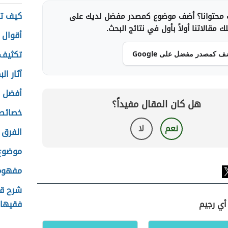
كيف تص
محتوانا؟ أضف موضوع كمصدر مفضل لديك على
 مقالاتنا أولاً بأول في نتائج البحث.
أقوال 
تكثيف 
ف كمصدر مفضل على Google
آثار ال
أفضل ر
هل كان المقال مفيداً؟
خصائص 
نعم
لا
الفرق 
موضوع 
مفهوم 
شرح قص
أي رجيم
فقيها