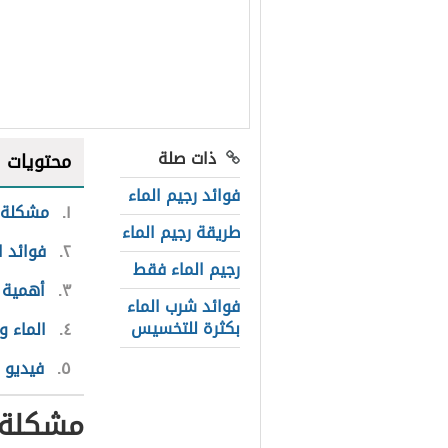
ذات صلة
محتويات
فوائد رجيم الماء
١
مشكلة ا
طريقة رجيم الماء
٢
فوائد ا
رجيم الماء فقط
٣
أهمية 
فوائد شرب الماء
بكثرة للتخسيس
٤
الماء و
٥
فيديو ف
مشكلة ا