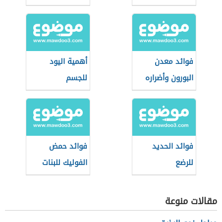
فوائد معدن
أهمية اليود
البورون وأضراره
للجسم
فوائد الحديد
فوائد حمض
للرضع
الفوليك للبنات
مقالات منوعة