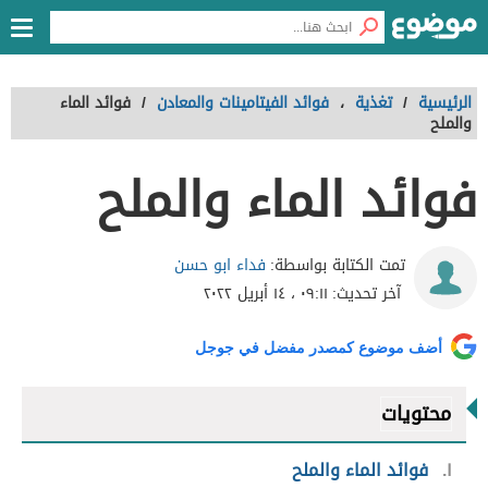
الرئيسية
/
تغذية
،
فوائد الفيتامينات والمعادن
/
فوائد الماء
والملح
فوائد الماء والملح
فداء ابو حسن
تمت الكتابة بواسطة:
آخر تحديث:
٠٩:١١ ، ١٤ أبريل ٢٠٢٢
أضف موضوع كمصدر مفضل في جوجل
محتويات
١
فوائد الماء والملح