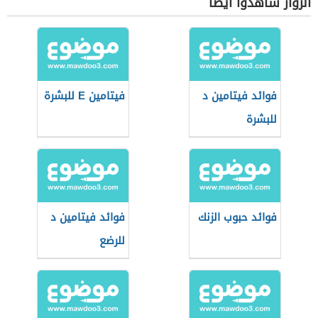
الزوار شاهدوا أيضاً
فوائد فيتامين د
فيتامين E للبشرة
للبشرة
فوائد حبوب الزنك
فوائد فيتامين د
للرضع