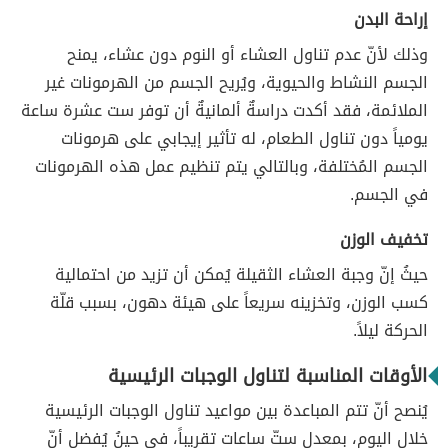
إراحة البدن
وذلك لأنّ عدم تناول العشاء أو النوم دون عشاء، يمنح
الجسم النشاط والحيوية، ويُريح الجسم من الهرمونات غير
الملائمة، فقد أكدت دراسةٌ ألمانيةٌ أن توفر ست عشرة ساعة
يومياً دون تناول الطعام، له تأثير إيجابي على هرمونات
الجسم المُختلفة، وبالتالي يتم تنظيم عمل هذه الهرمونات
في الجسم.
تخفيف الوزن
حيثُ إنّ وجبة العشاء الثقيلة يُمكن أن تزيد من احتمالية
كسب الوزن، وتخزينه سريعاً على هيئة دهون، بسبب قلّة
الحركة ليلاً.
الأوقات المناسبة لتناول الوجبات الرئيسية
يُنصح أنّ تتم المباعدة بين مواعيد تناول الوجبات الرئيسية
خلال اليوم، بمعدل ستّ ساعات تقريباً، في حينُ يُفضل أنّ