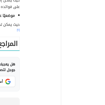
حيث يمكن إض
على فوائده 
موضعيًا ع
حيث يمكن تط
[٢]
المراجع
هل يعجبك 
جوجل لتصلك
أض