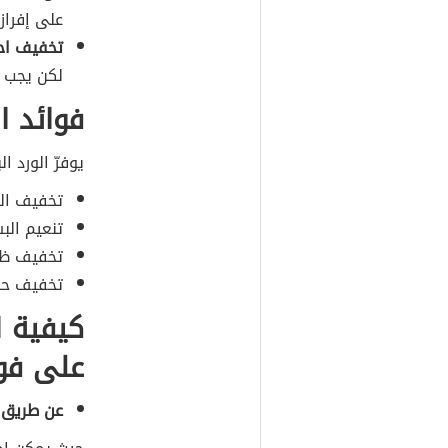
على إفراز
تخفيف احت
لكن يجب إج
فوائد ا
يوفرّ الورد ا
تخفيف الته
تنعيم الب
تخفيف ظه
تخفيف حب
كيفية ا
على فو
عن طريق 