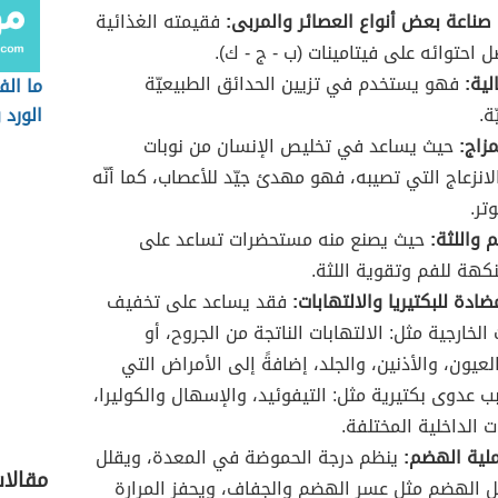
ناعة بعض أنواع العصائر والمربى:
فقيمته الغذائية
ل احتوائه على فيتامينات (ب - ج - ك).
لية:
فهو يستخدم في تزيين الحدائق الطبيعيّة
ما الف
ة.
الورد 
زاج:
حيث يساعد في تخليص الإنسان من نوبات
انزعاج التي تصيبه، فهو مهدئ جيّد للأعصاب، كما أنّه
تر.
 واللثة:
حيث يصنع منه مستحضرات تساعد على
كهة للفم وتقوية اللثة.
دة للبكتيريا والالتهابات:
فقد يساعد على تخفيف
 الخارجية مثل: الالتهابات الناتجة من الجروح، أو
لعيون، والأذنين، والجلد، إضافةً إلى الأمراض التي
 عدوى بكتيرية مثل: التيفوئيد، والإسهال والكوليرا،
ت الداخلية المختلفة.
لية الهضم:
ينظم درجة الحموضة في المعدة، ويقلل
مقالا
 الهضم مثل عسر الهضم والجفاف، ويحفز المرارة