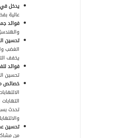
يدخل في ص
عالية بفض
فوائد جما
والهندسيّ
تحسين الم
الغضب وال
يخفف التو
فوائد للفم
تحسين الن
خصائص مضا
الالتهابات
التهابات ا
تحدث بسبب
والالتهابا
تحسين عم
من مشاكل