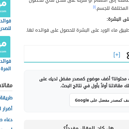
افته إلى الطعام أو شربه على شكل شاي للحصول
المختلفة للجسم.
[١]
لى البشرة:
فوائد 
للصدر
بيق ماء الورد على البشرة للحصول على فوائده لها.
فوائد 
المرة
محتوانا؟ أضف موضوع كمصدر مفضل لديك على
مقالا
 مقالاتنا أولاً بأول في نتائج البحث.
طريقة 
ف كمصدر مفضل على Google
أضرار 
دعاء ص
هل كان المقال مفيداً؟