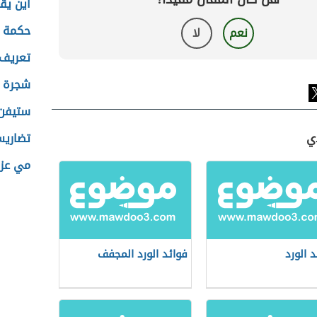
أين يق
حكمة ع
نعم
لا
تعريف 
شجرة ع
ستيفن
دي
تضاري
مي عزا
د الورد
فوائد الورد المجفف