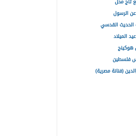
ع تاج محل
ن الرسول
الحديث القدسي
يد الميلاد
 هوكينج
س فلسطين
لدين (فنانة مصرية)