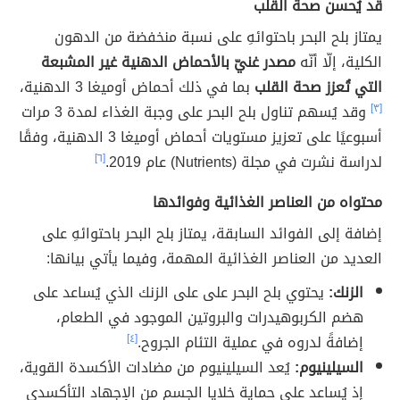
قد يُحسن صحة القلب
يمتاز بلح البحر باحتوائهِ على نسبة منخفضة من الدهون
الكلية، إلّا أنّه
مصدر غنيّ بالأحماض الدهنية غير المشبعة
التي تُعزز صحة القلب
بما في ذلك أحماض أوميغا 3 الدهنية،
[٣]
وقد يُسهم تناول بلح البحر على وجبة الغذاء لمدة 3 مرات
أسبوعيًا على تعزيز مستويات أحماض أوميغا 3 الدهنية، وفقًا
لدراسة نشرت في مجلة (Nutrients) عام 2019.
[٦]
محتواه من العناصر الغذائية وفوائدها
إضافة إلى الفوائد السابقة، يمتاز بلح البحر باحتوائهِ على
العديد من العناصر الغذائية المهمة، وفيما يأتي بيانها:
الزنك:
يحتوي بلح البحر على على الزنك الذي يُساعد على
هضم الكربوهيدرات والبروتين الموجود في الطعام،
إضافةً لدروه في عملية التئام الجروح.
[٤]
السيلينيوم:
يُعد السيلينيوم من مضادات الأكسدة القوية،
إذ يُساعد على حماية خلايا الجسم من الإجهاد التأكسدي