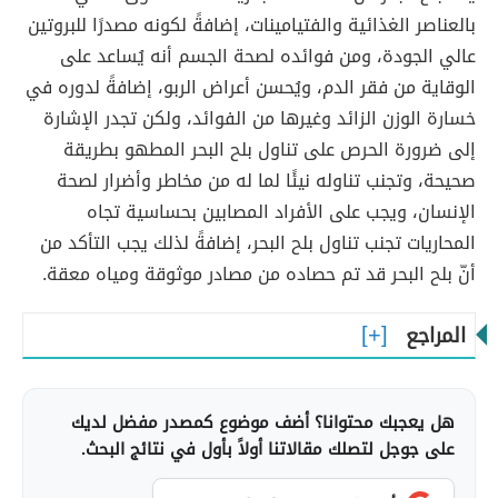
بالعناصر الغذائية والفتيامينات، إضافةً لكونه مصدرًا للبروتين
عالي الجودة، ومن فوائده لصحة الجسم أنه يُساعد على
الوقاية من فقر الدم، ويُحسن أعراض الربو، إضافةً لدوره في
خسارة الوزن الزائد وغيرها من الفوائد، ولكن تجدر الإشارة
إلى ضرورة الحرص على تناول بلح البحر المطهو بطريقة
صحيحة، وتجنب تناوله نيئًا لما له من مخاطر وأضرار لصحة
الإنسان، ويجب على الأفراد المصابين بحساسية تجاه
المحاريات تجنب تناول بلح البحر، إضافةً لذلك يجب التأكد من
أنّ بلح البحر قد تم حصاده من مصادر موثوقة ومياه معقة.
المراجع
هل يعجبك محتوانا؟ أضف موضوع كمصدر مفضل لديك
على جوجل لتصلك مقالاتنا أولاً بأول في نتائج البحث.