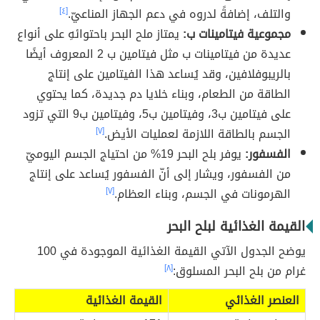
والتلف، إضافةً لدروه في دعم الجهاز المناعيّ.
[٤]
مجموعية فيتامينات ب:
يمتاز ملح البحر باحتوائهِ على أنواع
عديدة من فيتامينات ب مثل فيتامين ب 2 المعروف أيضًا
بالريبوفلافين، وقد يُساعد هذا الفيتامين على إنتاج
الطاقة من الطعام، وبناء خلايا دم جديدة، كما يحتوي
على فيتامين ب3، وفيتامين ب5، وفيتامين ب9 التي تزود
الجسم بالطاقة اللازمة لعمليات الأيض
.
[٧]
الفسفور:
يوفر بلح البحر 19% من احتياج الجسم اليوميّ
من الفسفور، ويشار إلى أنّ الفسفور يُساعد على إنتاج
الهرمونات في الجسم، وبناء العظام.
[٧]
القيمة الغذائية لبلح البحر
يوضح الجدول الآتي القيمة الغذائية الموجودة في 100
غرام من بلح البحر المسلوق:
[٨]
العنصر الغذائي
القيمة الغذائية