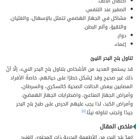
احتقان الأنف.
الصفير عند التنفس.
مشاكل في الجهاز الهضمي تتمثل بالإسهال، والغثيان،
والتقيؤ، وألم البطن.
دوار.
إغماء.
تناول بلح البحر النيئ
قد يستمع العديد من الأشخاص بتناول بلح البحر النيء، إلّا أنّ
ذلك غير صحيح وقد يُشكل خطرًا على حياتهم، خاصةً الأفراد
المصابين ببعض الحالات الصحية كالسكري، والسرطان،
وأمراض الجهاز المناعيّ، واضطرابات الجهاز الهمضيّ،
وأمراض الكبد، لذا يجب عليهم الحرص على طبخ بلح البحر
جيدًا وتجنب تناوله نيئًا.
[٥]
ملخص المقال
يُعدّ بلح البحر من الأطعمة البحرية ذات المحتوى الغنيّ