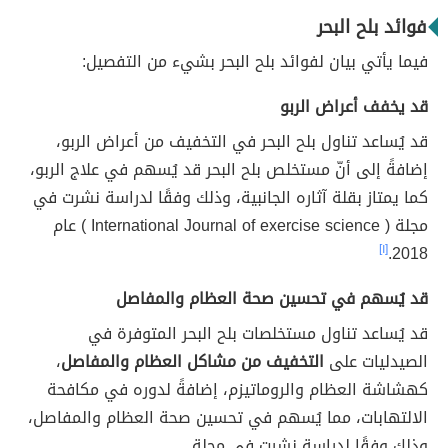
فوائد بلح البحر
فيما يأتي بيان لفوائد بلح البحر بشيء من التفصيل:
قد يخفف أعراض الربو
قد يُساعد تناول بلح البحر في التخفيف من أعراض الربو،
إضافةً إلى أنّ مستخلص بلح البحر قد يُسهم في علاج الربو،
كما يمتاز بقلة آثاره الجانبية، وذلك وفقًا لدراسة نشرت في
مجلة ( International Journal of exercise science ) عام
[١]
2018.
قد يُسهم في تحسين صحة العظام والمفاصل
قد يُساعد تناول مستخلصات بلح البحر المتوفرة في
الصيدليات على
التخفيف من مشاكل العظام والمفاصل
،
كهشاشة العظام والروماتيزم، إضافةً لدوره في مكافحة
الالتهابات، مما يُسهم في تحسين صحة العظام والمفاصل،
وذلك وفقًا لدراسة نشرت في مجلة