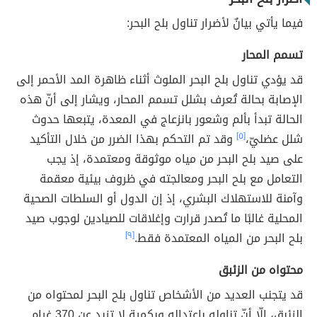
فيما يأتي بيانٌ لأضرار تناول بلح البحر:
تسمم المحار
قد يؤدي تناول بلح البحر الملوث أثناء ظاهرة المد الأحمر إلى
الإصابة بحالة تُعرف بشلل تسمم المحار، ويشار إلى أنّ هذه
الحالة تبدأ بألم وشعور بانزعاج في المعدة، يتبعها حدوث
شلل عضليّ،
[٥]
وقد تم التحكم بهذا الضرر من خلال التأكيد
على صيد بلح البحر من مياه موثوقة ومعتمدة، إذ يجب
التعامل مع بلح البحر ومعالجته في ظروف بيئية معقمة
وآمنة للاستهلاك البشري، إذ إن الدول أو السلطات الصحية
المحلية غالبًا ما تُصدر قرارت وإغلاقات للصيادين لوجوب صيد
بلح البحر من المياه المعتمدة فقط.
[٩]
محتواه من الزئبق
قد يتجنب العديد من الأشخاص تناول بلح البحر لمحتواه من
الزئبق، إلّا أنّ تناوله باعتداله وبكمية لا تزيد عن 370 غرام