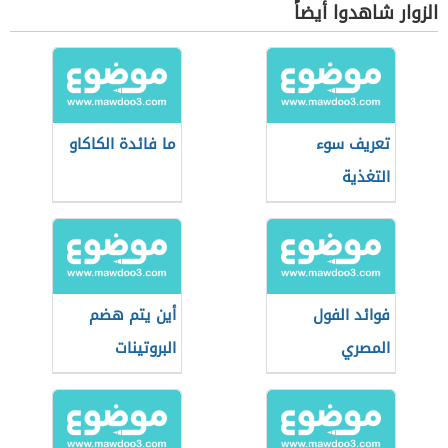
الزوار شاهدوا أيضاً
تعريف سوء
ما فائدة الكاكاو
التغذية
فوائد الفول
أين يتم هضم
المصري
البروتينات