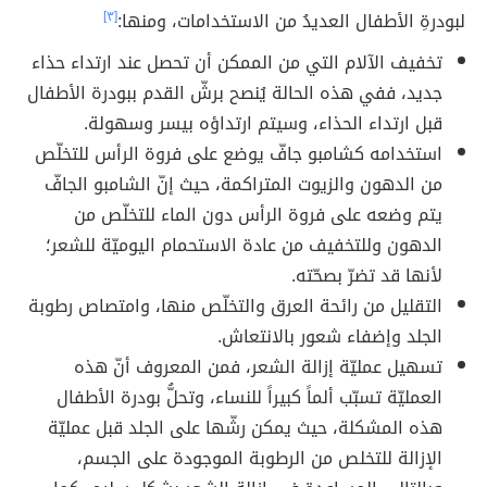
لبودرةِ الأطفال العديدُ من الاستخدامات، ومنها:
[٣]
تخفيف الآلام التي من الممكن أن تحصل عند ارتداء حذاء
جديد، ففي هذه الحالة يُنصح برشّ القدم ببودرة الأطفال
قبل ارتداء الحذاء، وسيتم ارتداؤه بيسر وسهولة.
استخدامه كشامبو جافّ يوضع على فروة الرأس للتخلّص
من الدهون والزيوت المتراكمة، حيث إنّ الشامبو الجافّ
يتم وضعه على فروة الرأس دون الماء للتخلّص من
الدهون وللتخفيف من عادة الاستحمام اليوميّة للشعر؛
لأنها قد تضرّ بصحّته.
التقليل من رائحة العرق والتخلّص منها، وامتصاص رطوبة
الجلد وإضفاء شعور بالانتعاش.
تسهيل عمليّة إزالة الشعر، فمن المعروف أنّ هذه
العمليّة تسبّب ألماً كبيراً للنساء، وتحلُّ بودرة الأطفال
هذه المشكلة، حيث يمكن رشّها على الجلد قبل عمليّة
الإزالة للتخلص من الرطوبة الموجودة على الجسم،