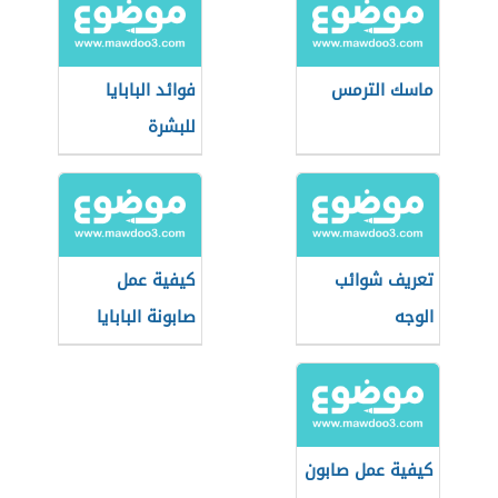
ماسك الترمس
فوائد البابايا
للبشرة
تعريف شوائب
كيفية عمل
الوجه
صابونة البابايا
كيفية عمل صابون