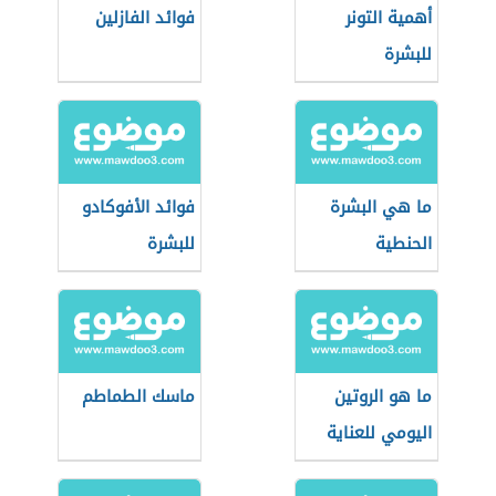
أهمية التونر
فوائد الفازلين
للبشرة
ما هي البشرة
فوائد الأفوكادو
الحنطية
للبشرة
ما هو الروتين
ماسك الطماطم
اليومي للعناية
بالبشرة