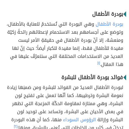
بودرة الأطفال
بودرة الأطفال
وهي البودرة التي تُستخدمُ للعناية بالأطفال،
وتوضع على أجسامهم بعد الاستحمام لإعطائهم رائحةً زكيّة
ومنعشة، إلا أنّ بودرة الأطفال في حقيقةِ الأمر ليست
مفيدة للأطفال فقط، إنما مفيدة للكبار أيضاً؛ حيث إنّ لها
العديدَ من الاستخدامات المختلفة التي سنتعرّفُ عليها في
هذا المقال.
[١]
فوائد بودرة الأطفال للبشرة
لبودرة الأطفال العديدُ من الفوائد للبشرة ومن ضمنِها زيادة
نعومة البشرة وترطيبها، كما أنّها تعمل على تفتيج لون
البشرة، وهي ممتازة لمقاومة الحكّة المزعجة التي تظهر
في بعض الأحيان على البشرة، وتساعد على توحيد لون
البشرة وإزالة
الرؤوس السوداء
منها، كما أن هذه البودرة
تدخلُ في كثير من الخلطات التي تُعنى بالبشرة، ومنها:
[٢]