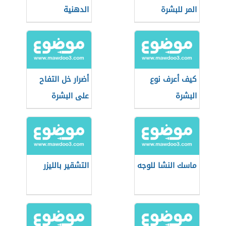
المر للبشرة
الدهنية
الدهنية
كيف أعرف نوع
أضرار خل التفاح
البشرة
على البشرة
ماسك النشا للوجه
التشقير بالليزر