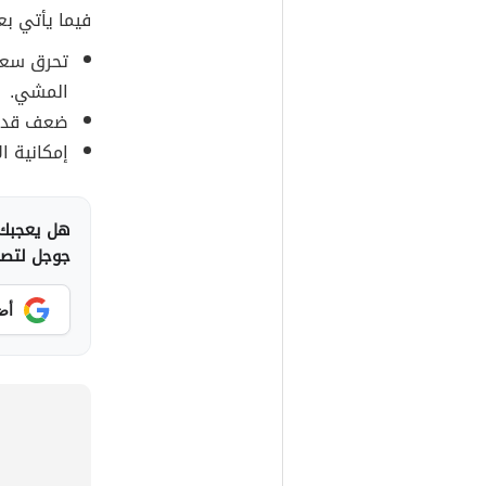
فيما يأتي ب
تحرق سعرا
المشي.
ضعف قدرته
إمكانية ا
هل يعجبك 
جوجل لتصلك
أض