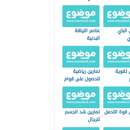
 الباي
عناصر اللياقة
ي
البدنية
 تقوية
تمارين رياضية
للحصول على قوام
مثالي
 قوة التحمل
تمارين شد الجسم
للرجال