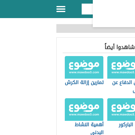
 شاهدوا أيضاً
 الدفاع عن
تمارين إزالة الكرش
الباركور
أهمية النشاط
البدني