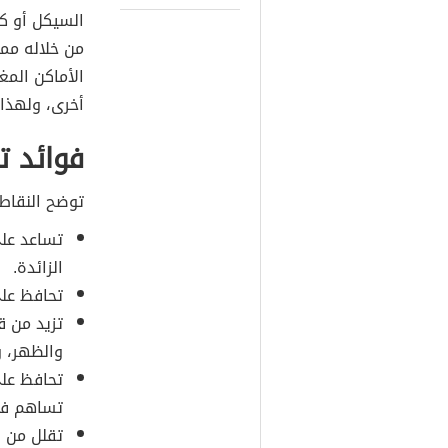
السيكل أو كم
من خلاله مم
الأماكن المغ
أخرى، ولهذا 
فوائد ت
توضح النقاط 
تساعد على
الزائدة.
تحافظ على
تزيد من ق
والظهر، وأ
تحافظ على
تساهم ف
تقلل من ا