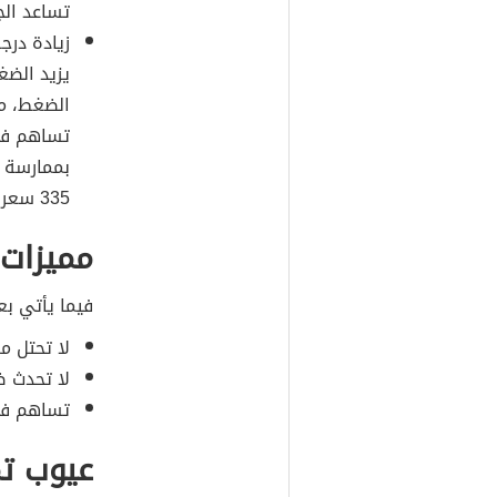
تساعد ال
زيادة درج
يزيد الضغ
الضغط، مم
تساهم في 
بممارسة ا
335 سعر حراري.
مميزات 
فيما يأتي بع
لا تحتل م
لا تحدث ض
تساهم في 
عيوب تم