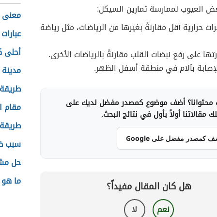
عض العيوب لممارسة تمارين السيكل:
معنى ا
ت حرارية أقل مقارنةً بغيرها من الرياضات، مثل رياضة
عبارات
أحلى ك
ا على رفع نبضات القلب مقارنةً بالرياضات الأخرى.
لإصابة بآلام في منطقة أسفل الظهر.
مدينة 
طريقة
محتوانا؟ أضف موضوع كمصدر مفضل لديك على
مقام ا
 مقالاتنا أولاً بأول في نتائج البحث.
طريقة 
ف كمصدر مفضل على Google
سبب ظه
حل مش
ما هو ا
هل كان المقال مفيداً؟
نعم
لا