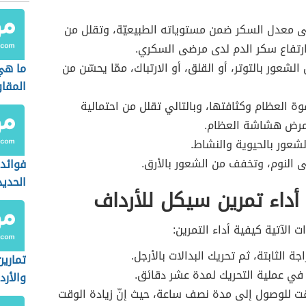
ى معدل السكر ضمن مستوياته الطبيعيّة، وتقلل من
ارتفاع سكر الدم لدى مرضى السكري.
لشعور بالتوتر، أو القلق، أو الارتباك، ممّا يحسّن من
ما هي
المقا
وة العظام وكثافتها، وبالتالي تقلل من احتمالية
بمرض هشاشة العظام.
لشعور بالحيوية والنشاط.
 النوم، وتخفف من الشعور بالأرق.
فوائد 
الحديد
داء تمرين سيكل للأرداف
 الآتية كيفية أداء التمرين:
جة الثابتة، ثم تحريك البدالات بالأرجل.
تمارين
 في عملية التحريك لمدة عشر دقائق.
والأرد
قت للوصول إلى مدة نصف ساعة، حيث إنّ زيادة الوقت