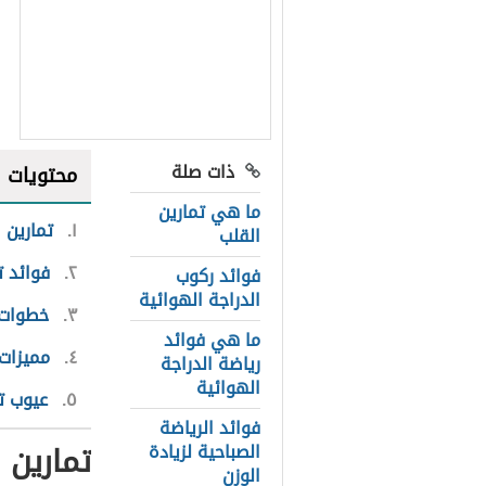
ذات صلة
محتويات
ما هي تمارين
١
تمارين 
القلب
٢
فوائد 
فوائد ركوب
الدراجة الهوائية
٣
خطوات 
ما هي فوائد
٤
مميزات
رياضة الدراجة
الهوائية
٥
عيوب ت
فوائد الرياضة
تمارين 
الصباحية لزيادة
الوزن