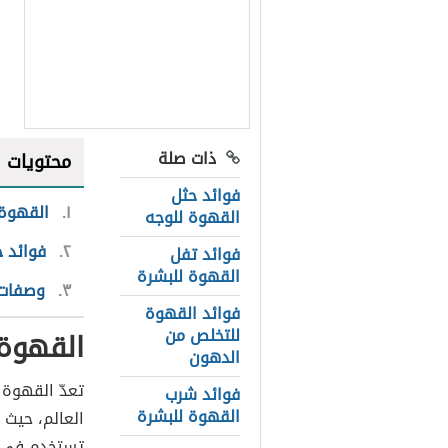
ذات صلة
محتويات
فوائد حثل
١
القهوة
القهوة للوجه
٢
فوائد 
فوائد تفل
القهوة للبشرة
٣
وصفات 
فوائد القهوة
للتخلص من
القهوة
الدهون
تعدّ القهوة 
فوائد شرب
القهوة للبشرة
العالم، حيث 
تستخدم في م