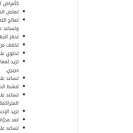
كأمراض ال
تمتص الده
تعالج الت
وتساعد عل
تحفز الجه
تخفف من ا
تحتوي على
تزيد لمعا
حريري.
تساعد على
تنشط الدو
تساعد على
المتراكمة
تزيد الإح
تعد مدرّة 
تساعد عل