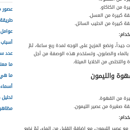
رة من الكاكاو.
عصور ما
ة كبيرة من العسل.
طريقة
 كبيرة من الحليب السائل.
عوامل 
خدام:
أسباب 
ات جيداً، ونضع المزيج على الوجه لمدة ربع ساعة، ثمّ
عدد س
بالماء والصابون، وتستخدم هذه الوصفة من أجل
 والتخلص من الخلايا الميتة.
ما معن
هوة والليمون
ما هي 
أسماء 
تحليل ك
رة من القهوة.
ة صغيرة من عصير الليمون.
مظاهر 
خدام:
ع عصير الليمون، مع إضافة القليل من الماء، ثمّ نضع