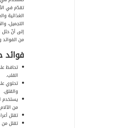
تقدّم في الأ
الغذائية وا
التجميل، وال
إلى أنّ حثل 
من الفوائد 
فوائد ح
تحافظ على
القلب.
تحتوي على
والقلق.
يستخدم ال
من الآلام.
تقلل أعرا
تقلل من خ