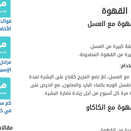
القهوة
فوائد
هوة مع العسل
الأخضر
ة كبيرة من العسل.
رة من القهوة المطحونة.
مراحل
خدام:
الإسب
ع العسل، ثمّ نضع المزيج كقناع على البشرة لمدة
غسل الوجه بالماء البارد والصابون، مع الحرص على
 مرة كل أسبوع من أجل زيادة نضارة البشرة.
كم سع
هوة مع الكاكاو
في كو
سريعة
مقالا
رة من القهوة.