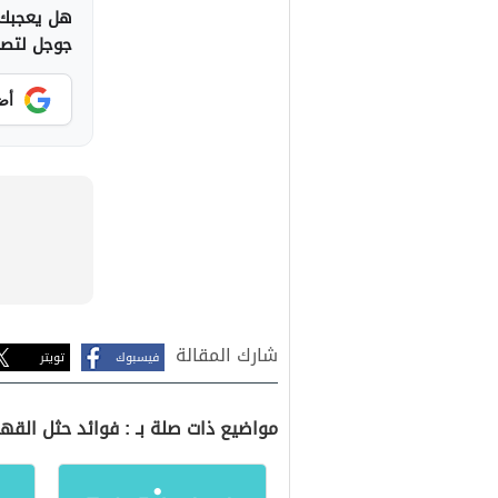
هل يعجبك 
جوجل لتصلك
أض
شارك المقالة
فيسبوك
تويتر
مواضيع ذات صلة بـ : فوائد حثل القه