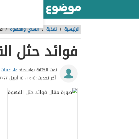
أكبر موقع عربي بالعالم
الرئيسية
/
تغذية
،
الشاي والقهوة
/
فو
فوائد حثل ال
علا عبيات
تمت الكتابة بواسطة:
آخر تحديث:
١٠:٠٤ ، ١٤ أبريل ٢٠٢٢