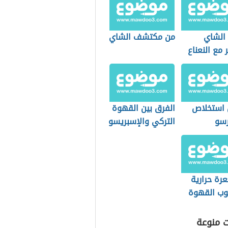
 الشاي
من مكتشف الشاي
 مع النعناع
 استخلاص
الفرق بين القهوة
رسو
التركي والإسبريسو
رة حرارية
ب القهوة
 التحضير
ت منوعة