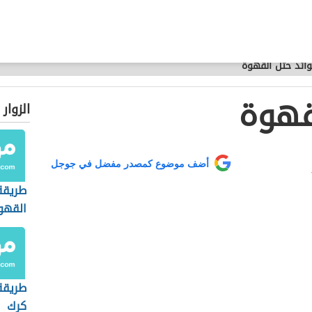
ائد حثل القهوة
قهوة
الزوار
أضف موضوع كمصدر مفضل في جوجل
طريقة
القهوة
طريقة
كرك