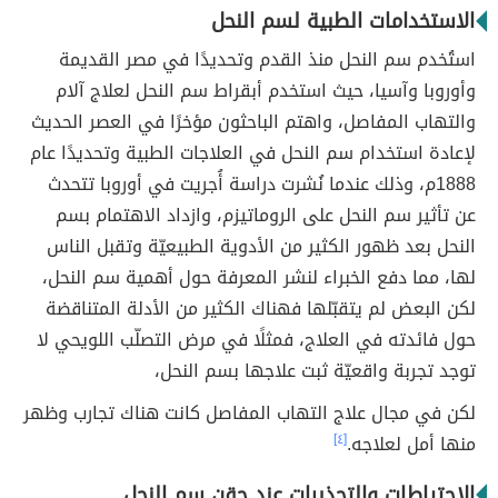
الاستخدامات الطبية لسم النحل
استُخدم سم النحل منذ القدم وتحديدًا في مصر القديمة
وأوروبا وآسيا، حيث استخدم أبقراط سم النحل لعلاج آلام
والتهاب المفاصل، واهتم الباحثون مؤخرًا في العصر الحديث
لإعادة استخدام سم النحل في العلاجات الطبية وتحديدًا عام
1888م، وذلك عندما نُشرت دراسة أُجريت في أوروبا تتحدث
عن تأثير سم النحل على الروماتيزم، وازداد الاهتمام بسم
النحل بعد ظهور الكثير من الأدوية الطبيعيّة وتقبل الناس
لها، مما دفع الخبراء لنشر المعرفة حول أهمية سم النحل،
لكن البعض لم يتقبّلها فهناك الكثير من الأدلة المتناقضة
حول فائدته في العلاج، فمثلًا في مرض التصلّب اللويحي لا
توجد تجربة واقعيّة ثبت علاجها بسم النحل،
لكن في مجال علاج التهاب المفاصل كانت هناك تجارب وظهر
منها أمل لعلاجه.
[٤]
الاحتياطات والتحذيرات عند حقن سم النحل