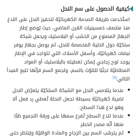
كيفية الحصول على سم النحل
استُخدمت طريقة الصدمة الكهربائيّة لتحفيز النحل على اللدغ
منذ منتصف خمسينيات القرن الماضي، حيث يُوضع إطار
الجهاز المصنوع من الخشب أو البلاستيك ويحمل شبكة
سلكيّة حول الخلية المخصصة للنحل، ثم يوصل بجهاز يوفر
نبضات كهربائيّة، وأسفل الأسلاك التي تتواجد في الإطار
يوجد لوح زجاجي يُمكن تغطيته بالبلاستيك أو المواد
المطاطيّة تجنّبًا للتلوّث بالسم، ولجمع السم فإنّها تتبع المبدأ
التالي:
[٧]
عندما يتلامس النحل مع الشبكة السلكيّة يتعرّض النحل
لضربة كهربائيّة بسيطة تجعل النحلة تُعطي رد فعل ألا
وهو لدغ هذا السطح.
عندما تلدغ السطح تُفرغ سمها على ورقة التجميع ظنًا
منها أنّه مصدر الخطر.
ثم يترسّب السم بين الزجاج والمادة الواقيّة ويُنتظر حتى