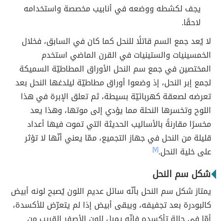
يجف لكشطه ووضعه في أنابيب مخصصة واستخدامه
لاحقًا.
لا يُعد جمع السم قاتلًا للنحل كما كان في السابق، فخلال
الخمسينيات والستينيات في القرن الماضي استخدم
المختصين في جمع سم النحل الأوراق المطاطيّة السميكة
لجمع إبر النحل، إذ وضعوا أوراق مطاطيّة ليلدغها النحل بعد
تعرضه لصعقة كهربائيّة بسيطة، ثم تعلق الإبرة في هذا
اللوح وتخسرها النحلة مما يؤدي إلى موتها، وهذا يعد
مخسرًا مقارنةً بالأساليب الحديثة التي تموت فيها أعداد
قليلة من النحل في جهاز التجميع، ممّا يعني أنّها لا تؤثر
على خلية النحل.
[٧]
شكل سم النحل
يمتاز شكل سم النحل بأنّه سائل عديم اللون يُصبح لونه أبيض
كالبودرة بعد تجفيفه، ويبقى أبيض إذا لم يتعرّض للأكسدة،
أمّا في حالة تأكسده فإنّه يميل للون الأصفر القريب من