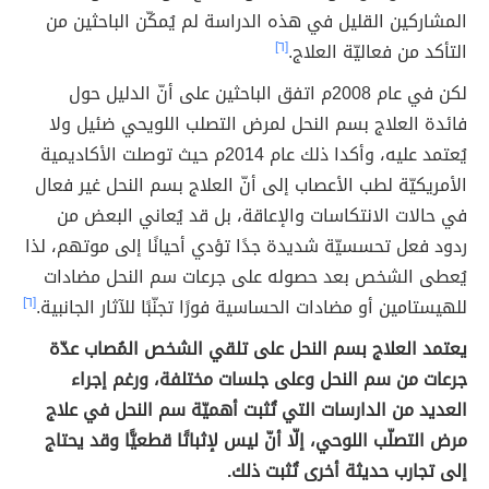
المشاركين القليل في هذه الدراسة لم يُمكّن الباحثين من
التأكد من فعاليّة العلاج.
[٦]
لكن في عام 2008م اتفق الباحثين على أنّ الدليل حول
فائدة العلاج بسم النحل لمرض التصلب اللويحي ضئيل ولا
يُعتمد عليه، وأكدا ذلك عام 2014م حيث توصلت الأكاديمية
الأمريكيّة لطب الأعصاب إلى أنّ العلاج بسم النحل غير فعال
في حالات الانتكاسات والإعاقة، بل قد يُعاني البعض من
ردود فعل تحسسيّة شديدة جدًا تؤدي أحيانًا إلى موتهم، لذا
يُعطى الشخص بعد حصوله على جرعات سم النحل مضادات
للهيستامين أو مضادات الحساسية فورًا تجنّبًا للآثار الجانبية.
[٦]
يعتمد العلاج بسم النحل على تلقي الشخص المُصاب عدّة
جرعات من سم النحل وعلى جلسات مختلفة، ورغم إجراء
العديد من الدارسات التي تُثبت أهميّة سم النحل في علاج
مرض التصلّب اللوحي، إلّا أنّ ليس لإثباتًا قطعيًّا وقد يحتاج
إلى تجارب حديثة أخرى تُثبت ذلك.