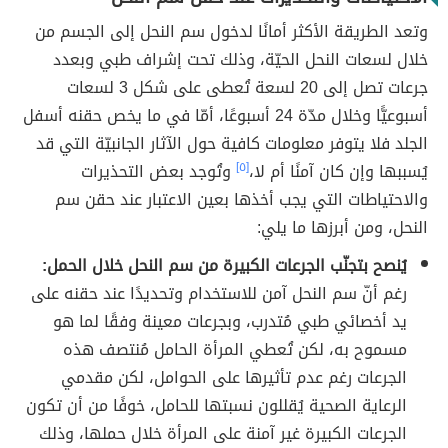
وتعد الطريقة الأكثر أمانًا لدخول سم النحل إلى الجسم من
خلال لسعات النحل الحيّة، وذلك تحت إشراف طبي وبعدد
جرعات تصل إلى 20 لسعة تُعطى على شكل 3 لسعات
أسبوعيًّا وخلال مدّة 24 أسبوعًا، أمّا في ما يخص حقنه أسفل
الجلد فلا يتوفر معلومات كافية حول الآثار الجانبيّة التي قد
يُسببها وإن كان آمنًا أم لا،
[٥]
وتُوجد بعض التحذيرات
والاحتياطات التي يجب أخذها بعين الاعتبار عند حقن سم
النحل، ومن أبرزها ما يلي:
يُنصح بتجنّب الجرعات الكبيرة من سم النحل خلال الحمل:
رغم أنّ سم النحل آمن للاستخدام وتحديدًا عند حقنه على
يد أخصائي طبي مُتدرب، وبجرعات معينة وفقًا لما هو
مسموح به، لكن تُعطي المرأة الحامل مُنتصف هذه
الجرعات رغم عدم تأثيرها على الحوامل، لكن مقدمي
الرعاية الصحية يُقللون نسبتها للحامل، خوفًا من أن تكون
الجرعات الكبيرة غير آمنة على المرأة خلال حملها، وذلك