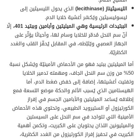
الليسيثيناز (lecithinase)
الذي يحول الليسيثين إلى
ليسوليسيثين ويُكسّر أغشية خلايا الدم.
الببتيدات الرئيسية وهي الميليتين وأبامين وببتيد 401،
إلّا
أنّ سم النحل مُدمّر للخلايا وسام لها، وأحيانًا يؤثّر على
الجهاز العصبي ويُثبّطه، في المقابل يُحفّز القلب والغدد
الكظريّة.
أما الميليتين ببتيد فهو من الأحماض الأمينيّة ويُشكل نسبة
50% من وزن سم النحل الجاف، ومهمته تدمير الخلايا
وتفتيت أغشيتها، إضافة إلى خفض ضغط الدم، أما
الهيستامين الذي يُسبب الألم والحكة موضع اللسعة فمع
إطلاقه يُساعد الميليتين والأبامين الجسم في إفراز
الكورتيزول أو الستيرويد الطبيعي، وتحتوي هذه الأحماض
الأمينية التي تتواجد في سم النحل على السيستين
والميثيونين اللذان يحتويان على الكبريت، وتكمن أهمية
الكبريت في تحفيز إفراز الكورتيزول من الغدد الكظرية،