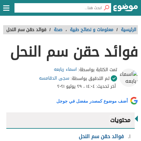
الرئيسية
/
معلومات و نصائح طبية
،
صحة
/
فوائد حقن سم النحل
فوائد حقن سم النحل
اسماء ربابعه
تمت الكتابة بواسطة:
سجى الدقامسه
تم التدقيق بواسطة:
آخر تحديث:
١٤:٠٤ ، ٢٩ يوليو ٢٠٢١
أضف موضوع كمصدر مفضل في جوجل
محتويات
١
فوائد حقن سم النحل