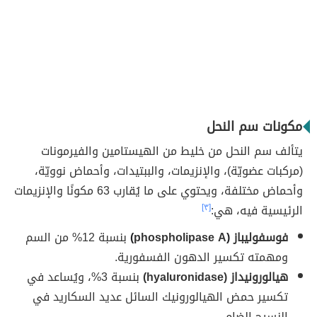
مكونات سم النحل
يتألف سم النحل من خليط من الهيستامين والفيرمونات
(مركبات عضويّة)، والإنزيمات، والببتيدات، وأحماض نوويّة،
وأحماض مختلفة، ويحتوي على ما يُقارب 63 مكونًا والإنزيمات
الرئيسية فيه، هي:
[٣]
فوسفوليباز
(
phospholipase A
)
بنسبة 12% من السم
ومهمته تكسير الدهون الفسفورية.
هيالورونيداز (hyaluronidase)
بنسبة 3%، ويُساعد في
تكسير حمض الهيالورونيك السائل عديد السكاريد في
النسيج الضام.