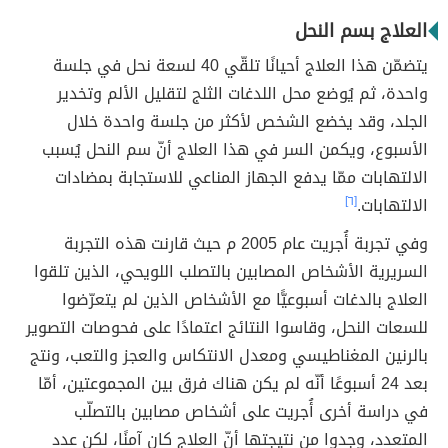
العلاج بسم النحل
يتضمّن هذا العلاج أحيانًا تلقّي 40 لسعة نحل في جلسة
واحدة، ثم يُوضع محل اللدغات الثلج لتقليل الألم وتخدير
الجلد، وقد يخضع الشخص لأكثر من جلسة واحدة خلال
الأسبوع، ويكمن السر في هذا العلاج أنّ سم النحل يُسبب
الالتهابات ممّا يدفع الجهاز المناعي للاستجابة بمضادات
الالتهابات.
[٦]
وفي تجربة أُجريت عام 2005 م حيث قارنت هذه التجربة
السريرية الأشخاص المصابين بالتصلب اللويحي، الذين تلقوا
العلاج بالدغات أسبوعيًّا مع الأشخاص الذين لم يتعرّضوا
للسعات النحل، وقاسوا النتائج اعتمادًا على فحوصات التصوير
بالرنين المغناطيسي ومعدل الانتكاس والعجز والتعب، ونتج
بعد 24 أسبوعًا أنّه لم يكن هناك فرق بين المجموعتين، أمّا
في دراسة أخرى أُجريت على أشخاص مصابين بالتصلّب
المتعدد، وجدوا من نتيجتها أنّ العلاج كان آمنًا، لكن عدد