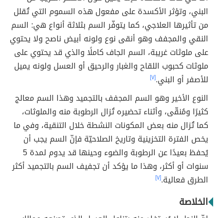
البني، وتؤثر الأكسدة على مفعول هذه السموم التي تُقلل
من تأثيرها العلاجي، كما يتوفّر السم بثلاثة أنواع هي: السم
النقي والمجفف وهو أنقى نوع ولونه أبيض ناصح ولا يحتوي
على ملوثات غريبة، السم الجاف كاملًا والذي قد يحتوي على
ملوثات كحبوب اللقاح والغبار والرحيق أو العسل ولونه يميل
للأصفر أو البني.
[٧]
النوع الأخير وهو السم المجفف بالتجميد وهذا السم معالج
كثيرًا ومُنقّى، وأثناء تحضيره تُزال الرطوبة منه والملوثات،
كما تُزال منه بعض المكونات النشطة خلال التنقية، وفي ما
يخص الفترة التخزينية وتاريخ الصلاحيّة فإنّ السم يجب أن
يُحفظ بعيدًا عن الرطوبة والضوء وحينها قد يدوم لمدة 5
سنوات أو أكثر، وهذا ما يؤكد أن تجفيف السم بالتجميد أكثر
الطرق فعالية.
[٧]
الخلاصة