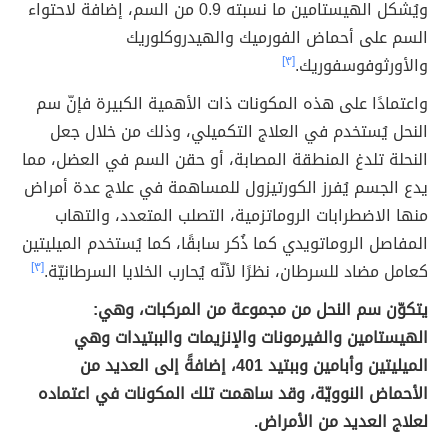
ويُشكل الهيستامين ما نسبته 0.9 من السم، إضافة لاحتواء
السم على أحماض الفورميك والهيدروكلوريك
والأورثوفوسفوريك.
[٣]
واعتمادًا على هذه المكونات ذات الأهمية الكبيرة فإنّ سم
النحل يُستخدم في العلاج التكميلي، وذلك من خلال جعل
النحلة تلدغ المنطقة المصابة، أو حقن السم في العضل، مما
يدع الجسم يُفرز الكورتيزول للمساهمة في علاج عدة أمراض
منها الاضطرابات الروماتزمية، التصلب المتعدد، والتهاب
المفاصل الروماتويدي كما ذُكر سابقًا، كما يُستخدم الميليتين
كعامل مضاد للسرطان، نظرًا لأنّه يُحارب الخلايا السرطانيّة.
[٣]
يتكوّن سم النحل من مجموعة من المركبات، وهي:
الهيستامين والفيرمونات والإنزيمات والببتيدات وهي
الميليتين وأبامين وببتيد 401، إضافةً إلى العديد من
الأحماض النوويّة، وقد ساهمت تلك المكونات في اعتماده
لعلاج العديد من الأمراض.