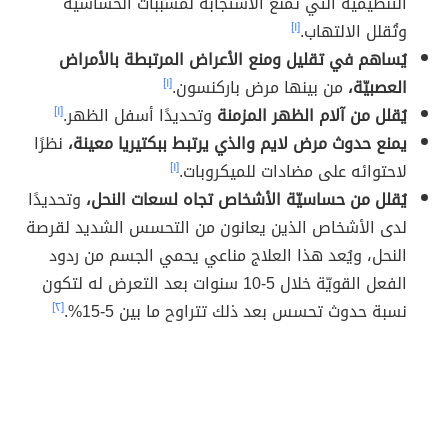
التنظيمية التي تمنع الاستجابة لمسببات الحساسية
وتُقلل الالتهاب.
[١]
يُساهم في تقليل ومنع الأعراض المرتبطة بالأمراض
العصبيّة،
من بينها مرض باركنسون.
[١]
يُقلل من آلام الظهر المزمنة
وتحديدًا أسفل الظهر.
[١]
يمنع حدوث مرض لايم والذي يرتبط ببكتيريا معينة،
نظرًا
لاحتوائه على مضادات للميكروبات.
[١]
يُقلل من حساسيّة الأشخاص تجاه لسعات النحل،
وتحديدًا
لدى الأشخاص الذين يعانون من التحسس الشديد لقرصة
النحل، ويُعد هذا العلاج مناعي يحمي الجسم من ردود
الفعل القويّة خلال 5-10 سنوات بعد التعرض له لتكون
نسبة حدوث تحسس بعد ذلك تتراوح ما بين 5-15%.
[٢]