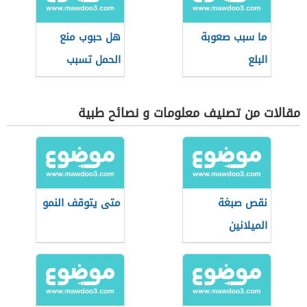
ما سبب صعوبة
هل حبوب منع
البلع
الحمل تسبب
سرطان الثدي
مقالات من تصنيف معلومات و نصائح طبية
نقص صبغة
متى يتوقف النمو
الميلانين