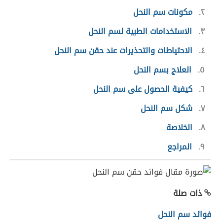
٢
مكونات سم النحل
٣
الاستخدامات الطبية لسم النحل
٤
الاحتياطات والتحذيرات عند حقن سم النحل
٥
العلاج بسم النحل
٦
كيفية الحصول على سم النحل
٧
شكل سم النحل
٨
الخلاصة
٩
المراجع
ذات صلة
فوائد سم النحل