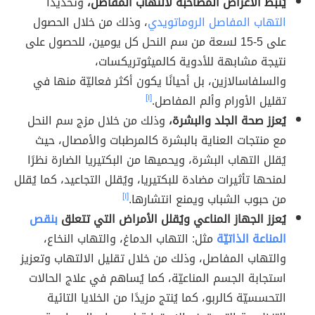
يُثبط الأعراض المصاحبة لالتهاب المفاصل،
وتحديدًا
التهاب المفاصل الروماتويدي
، وذلك من خلال الحصول
على 5-15 لسعة من سم النحل كل يومين، للحصول على
نتيجة مشابهة للأدوية كالميثوتريكسات،
والسلفاسالازين، بل أحيانًا يكون أكثر فعاليّة منها في
تقليل الأورام وألم المفاصل.
[١]
يُعزز صحة الجلد والبشرة،
وذلك من خلال مزج سم النحل
مع منتجات العناية بالبشرة كالمرطبات والأمصال، حيث
يُقلل التهاب البشرة، ويحميها من البكتيريا الضارة نظرًا
لمنحها تأثيرات مضادة للبكتيريا، ويُقلل التجاعيد، كما يُقلل
من حبوب الشباب ويمنع انتشارها.
[١]
يُعزز الجهاز المناعي ويُقلل الأمراض التي تتعلق
بنقص
المناعة الذاتيّة
مثل: التهاب الدماغ، والتهاب النخاع،
والتهاب المفاصل، وذلك من خلال تقليل الالتهاب وتعزيز
استجابة الجسم المناعيّة، كما يُساهم في علاج الحالات
التحسسيّة كالربو، كما يُنتج مزيدًا من الخلايا التائية