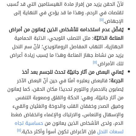
لأنّ الحقن يزيد من إفراز مادة الهيستامين التي قد تُسبب
تقلصات في الرحم، وهذا ما قد يؤدي في النهاية إلى
الإجهاض
.
[٥]
يُفضّل عدم استخدامه للأشخاص الذين يُعانون من أمراض
المناعة الذاتيّة:
مثل التصلب اللويحي، الذئبة الحمامية
الجهازية، التهاب المفاصل الروماتويدي؛ لأنّ سم النحل
يزيد من نشاط جهاز المناعة وهذا ما يُسبب زيادة أعراض
تلك الأمراض.
[٥]
يُعاني البعض من آثار جانبيّة تحدث للجسم بعد أخذ
الجرعة؛
فالبعض يعتبره آمنًا في حين أنّ البعض الآخر
يُصابون بالاحمرار والتورم تحديدًا مكان الحقن، كما يُعانون
من آثار جانبيّة، وهي: الحكة والقلق وصعوبة التنفس
وضيق الصدر وخفقان القلب والدوخة والغثيان والقيء
والإسهال والنعاس، والارتباك والإغماء وانخفاض ضغط
الدم، ولدى الأشخاص الذين يعانون من
حساسية تجاه
لسعات النحل
فإن الأعراض تكون أسوأ وأكثر حدّية.
[٥]