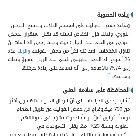
زيادة الخصوبة
يُساعد حمض الفوليك على انقسام الخلايا، وتصنيع الحمض
النووي، ولذلك فإن انخفاض نسبته قد تقلل استقرار الحمض
النووي في المني عند الرجال؛ حيث وجدت إحدى الدراسات أنّ
تناوُل المُكمّلات الغذائيّة لكلٍّ من حمض الفوليك
والزنك
مدّة
26 أسبوع زاد العدد الطبيعي للمني عند الرجال بنسبةٍ وصلت
إلى 74%، بالإضافة إلى أنّه يُساعد على زيادة حركتها
وسرعتها.
[١]
المحافظة على سلامة المني
أشارت إحدى الدراسات إلى أنّ الرجال الذين يستهلكون أكثر
من 700 ميكروغرامٍ من حمض الفوليك عن طريق الطعام
يومياً يكونون أقلّ عرضةً لحدوث تشوّهٍ في حيواناتهم
المنوية بنسبة 20%، ممّا يقلل التشوهات في
الكروموسومات، وبالتالي يقل خطر ولاة طفلٍ مصاب بعيوبٍ