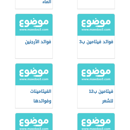
الماء
فوائد فيتامين ب3
فوائد الأرجنين
فيتامين ب12
الفيتامينات
للشعر
وفوائدها