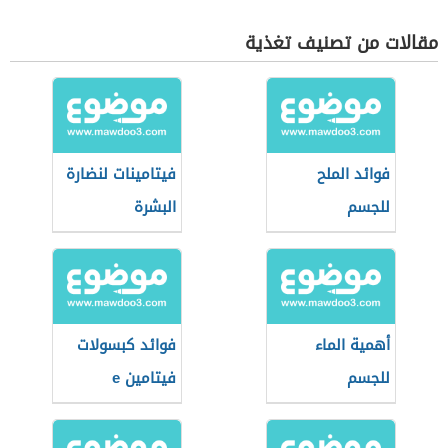
مقالات من تصنيف تغذية
فوائد الملح
فيتامينات لنضارة
للجسم
البشرة
أهمية الماء
فوائد كبسولات
للجسم
فيتامين e