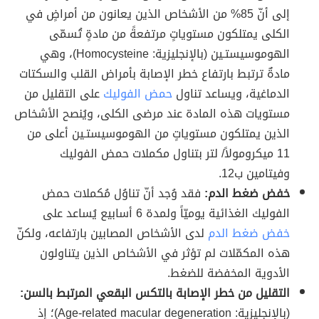
إلى أنّ 85% من الأشخاص الذين يعانون من أمراضٍ في
الكلى يمتلكون مستوياتٍ مرتفعةً من مادةٍ تُسمّى
الهوموسيستـين (بالإنجليزية: Homocysteine)، وهي
مادةٌ ترتبط بارتفاع خطر الإصابة بأمراض القلب والسكتات
الدماغية، ويساعد تناول
حمض الفوليك
على التقليل من
مستويات هذه المادة عند مرضى الكلى، ويُنصح الأشخاص
الذين يمتلكون مستوياتٍ من الهوموسيستـين أعلى من
11 ميكرومولاً/ لتر بتناول مكملات حمض الفوليك
وفيتامين ب12.
خفض ضغط الدم:
فقد وُجد أنّ تناوُل مُكملات حمض
الفوليك الغذائية يوميّاً ولمدة 6 أسابيع يُساعد على
خفض ضغط الدم
لدى الأشخاص المصابين بارتفاعه، ولكنّ
هذه المكمّلات لم تؤثر في الأشخاص الذين يتناولون
الأدوية المخفضة للضغط.
التقليل من خطر الإصابة بالتكس البقعي المرتبط بالسن:
(بالإنجليزية: Age-related macular degeneration)؛ إذ