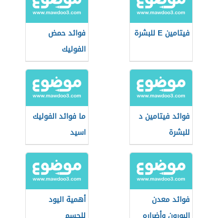
فيتامين E للبشرة
فوائد حمض
الفوليك
فوائد فيتامين د
ما فوائد الفوليك
للبشرة
اسيد
فوائد معدن
أهمية اليود
البورون وأضراره
للجسم