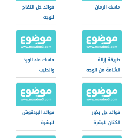
ماسك الرمان
فوائد خل التفاح
للوجه
طريقة إزالة
ماسك ماء الورد
الشامة من الوجه
والحليب
فوائد جل بذور
فوائد البردقوش
الكتان للبشرة
للبشرة