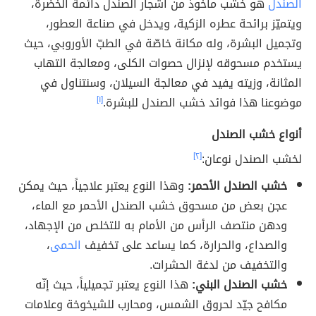
الصندل
هو خشب مأخوذ من أشجار الصندل دائمة الخضرة،
ويتميّز برائحة عطره الزكية، ويدخل في صناعة العطور،
وتجميل البشرة، وله مكانة خاصّة في الطبّ الأوروبي، حيث
يستخدم مسحوقه لإنزال حصوات الكلى، ومعالجة التهاب
المثانة، وزيته يفيد في معالجة السيلان، وسنتناول في
موضوعنا هذا فوائد خشب الصندل للبشرة.
[١]
أنواع خشب الصندل
لخشب الصندل نوعان:
[٢]
خشب الصندل الأحمر:
وهذا النوع يعتبر علاجياً، حيث يمكن
عجن بعض من مسحوق خشب الصندل الأحمر مع الماء،
ودهن منتصف الرأس من الأمام به للتخلص من الإجهاد،
والصداع، والحرارة، كما يساعد على تخفيف
الحمى
،
والتخفيف من لدغة الحشرات.
خشب الصندل البني:
هذا النوع يعتبر تجميلياً، حيث إنّه
مكافح جيّد لحروق الشمس، ومحارب للشيخوخة وعلامات