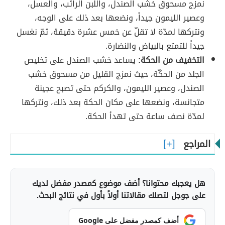
نمزج مسحوق خشب الصندل، واللبن الرائب، والعسل،
وعصير الليمون جيداً، ونضعها بعد ذلك على الوجه،
ونتركها لمدّة لا تقلّ عن خمس عشرة دقيقة، ثمّ نغسل
جيداً للتمتع بالبياض والنضارة.
التخفيف من الحكة:
يساعد خشب الصندل على تخليص
الجلد من الحكّة، حيث نمزج القليل من مسحوق خشب
الصندل، وعصير الليمون، والكركم حتى تصبح عجينة
متجانسة، ونضعها على مكان الحكة بعد ذلك، ونتركها
لمدّة نصف ساعة حتى تهدأ الحكة.
المراجع
هل يعجبك محتوانا؟ أضف موضوع كمصدر مفضل لديك
على جوجل لتصلك مقالاتنا أولاً بأول في نتائج البحث.
أضف كمصدر مفضل على Google