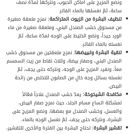
ونضع المزيج على أماكن الحبوب، ونتركها لمدّة نصف
ساعة، ثمّ نغسلها بالماء الفاتر.
تنظيف البشرة من الزيوت المتراكمة:
نمزج ملعقة صغيرة
من مسحوق خشب الصندل البني، وملعقة صغيرة من ماء
الورد جيداً، ونضع الخليط على الوجه لمدّة ساعة، ثمّ
نغسله بالماء الفاتر.
تنقية البشرة وتبييضها:
نمزج ملعقتين من مسحوق خشب
الصندل البني، وصفار بيضة، وثلاث نقاط من زيت السمسم
معاً، ونفرد المزيج على الوجه، ونتركه حتى يجف، ثمّ
نغسله بسائل وجه خالٍ من الصابون للتخلص من رائحة
البيض.
مكافحة الشيخوخة:
يعدّ خشب الصندل علاجاً فعّالاً
لمشكلة اتساع مسام الجلد، حيث نمزج صفار البيض،
والعسل، وخشب الصندل مع بعضها، ونضع المزيج على
البشرة، ونتركه حتى يجف، ثمّ نغسل الوجه بالماء.
تقشير البشرة:
تحتاج البشرة بين الفترة والأخرى للتقشير،