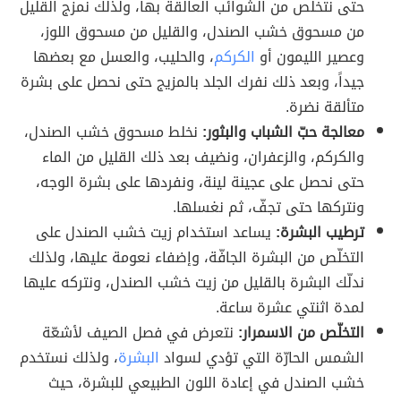
حتى نتخلص من الشوائب العالقة بها، ولذلك نمزج القليل
من مسحوق خشب الصندل، والقليل من مسحوق اللوز،
وعصير الليمون أو
الكركم
، والحليب، والعسل مع بعضها
جيداً، وبعد ذلك نفرك الجلد بالمزيج حتى نحصل على بشرة
متألقة نضرة.
معالجة حبّ الشباب والبثور:
نخلط مسحوق خشب الصندل،
والكركم، والزعفران، ونضيف بعد ذلك القليل من الماء
حتى نحصل على عجينة لينة، ونفردها على بشرة الوجه،
ونتركها حتى تجفّ، ثم نغسلها.
ترطيب البشرة:
يساعد استخدام زيت خشب الصندل على
التخلّص من البشرة الجافّة، وإضفاء نعومة عليها، ولذلك
ندلّك البشرة بالقليل من زيت خشب الصندل، ونتركه عليها
لمدة اثنتي عشرة ساعة.
التخلّص من الاسمرار:
نتعرض في فصل الصيف لأشعّة
الشمس الحارّة التي تؤدي لسواد
البشرة
، ولذلك نستخدم
خشب الصندل في إعادة اللون الطبيعي للبشرة، حيث