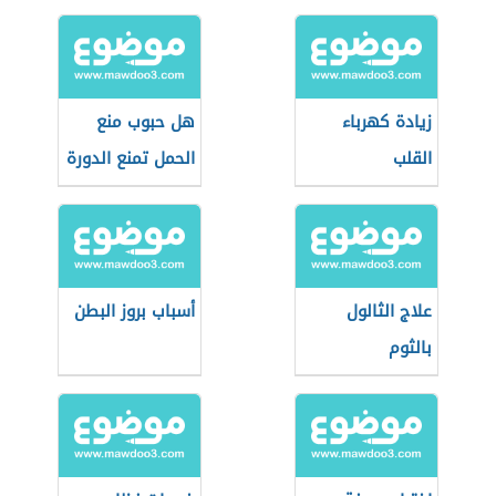
زيادة كهرباء
هل حبوب منع
القلب
الحمل تمنع الدورة
علاج الثالول
أسباب بروز البطن
بالثوم