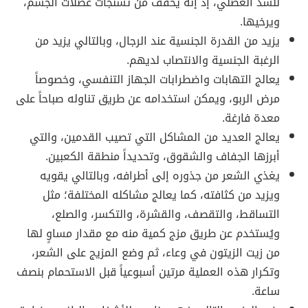
للشد العضلي، إذ إنه يخفف من تشنجات عضلات الجسم،
ويرخيها.
يزيد من القدرة الجنسية عند الرجال، وبالتالي يزيد من
الرغبة الجنسية والانتصاب لديهم.
يعالج التهابات واضطرابات الجهاز التنفسي، وخصوصاً
مرض الربو، ويمكن استخدامه عن طريق تناوله صباحاً على
معدة فارغة.
يعالج العديد من المشاكل التي تصيب القدمين، والتي
أبرزها الجفاف والشقوق، وتحديداً منطقة الكعبين.
يغذي الشعر من جذوره إلى أطرافه، وبالتالي يقويه
ويزيد من كثافته، كما يعالج مشاكله المختلفة؛ مثل
التساقط، والتقصف، والقشرة، والتكسر، والصلع،
ويُستخدم عن طريق مزج كمية منه مع مقدار مساوٍ لها
من زيت الزيتون في وعاء، ثم وضع المزيج على الشعر،
وتكرار هذه العملية مرتين أسبوعياً قبل الاستحمام بنصف
ساعة.