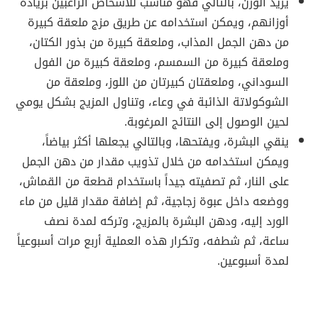
يزيد الوزن، بالتالي فهو مناسب للأشخاص الراغبين بزيادة
أوزانهم، ويمكن استخدامه عن طريق مزج ملعقة كبيرة
من دهن الجمل المذاب، وملعقة كبيرة من بذور الكتان،
وملعقة كبيرة من السمسم، وملعقة كبيرة من الفول
السوداني، وملعقتان كبيرتان من اللوز، وملعقة من
الشوكولاتة الذائبة في وعاء، وتناول المزيج بشكل يومي
لحين الوصول إلى النتائج المرغوبة.
ينقي البشرة، ويفتحها، وبالتالي يجعلها أكثر بياضاً،
ويمكن استخدامه من خلال تذويب مقدار من دهن الجمل
على النار، ثم تصفيته جيداً باستخدام قطعة من القماش،
ووضعه داخل عبوة زجاجية، ثم إضافة مقدار قليل من ماء
الورد إليه، ودهن البشرة بالمزيج، وتركه لمدة نصف
ساعة، ثم شطفه، وتكرار هذه العملية أربع مرات أسبوعياً
لمدة أسبوعين.