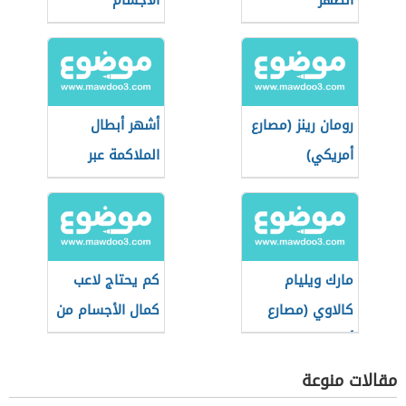
الظهر
الأجسام
رومان رينز (مصارع
أشهر أبطال
أمريكي)
الملاكمة عبر
التاريخ
مارك ويليام
كم يحتاج لاعب
كالاوي (مصارع
كمال الأجسام من
أمريكي)
الماء
مقالات منوعة