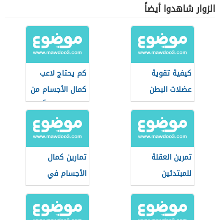
الزوار شاهدوا أيضاً
كيفية تقوية
كم يحتاج لاعب
عضلات البطن
كمال الأجسام من
البروتين يومياً
تمرين العقلة
تمارين كمال
للمبتدئين
الأجسام في
المنزل