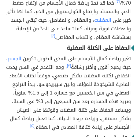
70%،
[٣]
كما قد تحدّ رياضة كمال الأجسام من ارتفاع ضغط
الدم، والسمنة، وارتفاع الكوليسترول في الدم، كما لها تأثير
كبير على
العضلات
، والعظام، والمفاصل، حيث تبقي الجسد
والعضلات قوية ومرنة، كما تساعد على الحدّ من الإصابة
بهشاشة العظام، والتهاب المفاصل.
[٤]
الحفاظ على الكتلة العضلية
تغير رياضة كمال الأجسام على المدى الطويل تكوين
الجسم
،
حيث يصبح أقوى وأكثر رشاقةً
[٣]
، ومع التقدم في السن يحدث
انخفاض لكتلة العضلات بشكلٍ طبيعي، فوفقاً لكتاب الأبعاد
المادية للشيخوخة للمؤلف وانين سبيريدوسو، يبدأ التراجع
العضلي في سن الخمسين مع خسارة 1 إلى 1.5% سنوياً،
وتزيد هذه الخسارة بعد سن السبعين إلى 3% في السنة،
ويساعد الحفاظ على كتلة العضلات وقوتها على العيش
بشكل مستقل، وزيادة جودة الحياة، كما تعمل رياضة كمال
الأجسام على زيادة كثافة المعادن في العظام.
[٥]