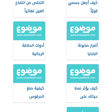
كيف أجعل جسمي
التخلص من انتفاخ
قويّاً
العين نهائياً
أضرار صابونة
أدوات الحلاقة
البابايا
الرجالية
كيف يؤثر نمط
كيفية صنع
حياتك على
الحرقوس
طاقتك الإيجابية؟
التونسي