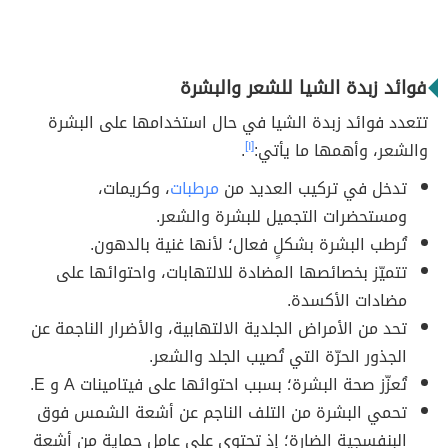
فوائد زبدة الشيا للشعر والبشرة
تتعدد فوائد زبدة الشيا في حال استخدامها على البشرة
والشعر، وأهمها ما يأتي:
[١]
.
تدخل في تركيب العديد من
مرطبات
، وكريمات،
ومستحضرات التجميل للبشرة والشعر.
تُرطب البشرة بشكلٍ فعال؛ لأنها غنية بالدهون.
تتميّز بخصائصها المضادة للالتهابات، واحتوائها على
مضادات الأكسدة.
تحد من الأمراض الجلدية الالتهابية، والأضرار الناجمة عن
الجذور الحرّة التي تُصيب الجلد والشعر.
تُعزّز صحة البشرة؛ بسبب احتوائها على فيتامينات A و E.
تحمي البشرة من التلف الناجم عن أشعة الشمس فوق
البنفسجية الضارة؛ إذ تحتوي على عامل حماية من أشعة