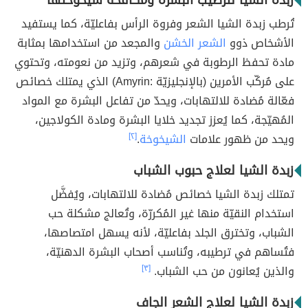
زبدة الشيا لترطيب البشرة ومكافحة شيخوختها
تُرطب زبدة الشيا الشعر وفروة الرأس بفاعليّة، كما يستفيد
الأشخاص ذوو
الشعر الخشن
والمجعد من استخدامها بمثابة
مادة تحفظ الرطوبة في شعرهم، وتزيد من نعومته، وتحتوي
على مُركّب الأمرين (بالإنجليزيّة :Amyrin) الذي يمتلك خصائص
فعّالة مُضادة للالتهابات، ويحدّ من تفاعل البشرة مع المواد
المُهيّجة، كما يُعزز تجديد خلايا البشرة ومادة الكولاجين،
ويحد من ظهور علامات
الشيخوخة
.
[٢]
زبدة الشيا لعلاج حبوب الشباب
تمتلك زبدة الشيا خصائص مُضادة للالتهابات، ويُفضَّل
استخدام النقيّة منها غير المُكررّة، وتُعالج مشكلة حب
الشباب، وتخترق الجلد بفاعليّة، لأنه يسهل امتصاصها،
فتُساهم في ترطيبه، وتُناسب أصحاب البشرة الدهنيّة،
والذين يُعانون من حب الشباب.
[٣]
زبدة الشيا لعلاج الشعر الجاف