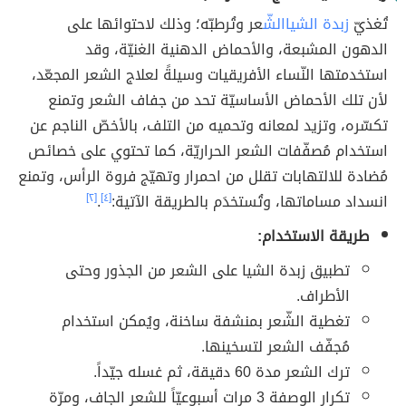
تُغذيّ
زبدة الشياالش
ّعر وتُرطبّه؛ وذلك لاحتوائها على
الدهون المشبعة، والأحماض الدهنية الغنيّة، وقد
استخدمتها النّساء الأفريقيات وسيلةً لعلاج الشعر المجعّد،
لأن تلك الأحماض الأساسيّة تحد من جفاف الشعر وتمنع
تكسّره، وتزيد لمعانه وتحميه من التلف، بالأخصّ الناجم عن
استخدام مُصفّفات الشعر الحراريّة، كما تحتوي على خصائص
مُضادة للالتهابات تقلل من احمرار وتهيّج فروة الرأس، وتمنع
انسداد مساماتها، وتُستخدَم بالطريقة الآتية:
[٤]
.
[٢]
طريقة الاستخدام:
تطبيق زبدة الشيا على الشعر من الجذور وحتى
الأطراف.
تغطية الشّعر بمنشفة ساخنة، ويُمكن استخدام
مُجفّف الشعر لتسخينها.
ترك الشعر مدة 60 دقيقة، ثم غسله جيّداً.
تكرار الوصفة 3 مرات أسبوعيّاً للشعر الجاف، ومرّة