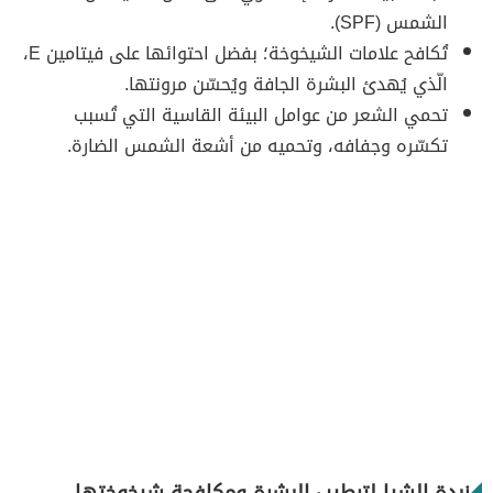
الشمس (SPF).
تُكافح علامات الشيخوخة؛ بفضل احتوائها على فيتامين E،
الّذي يُهدئ البشرة الجافة ويُحسّن مرونتها.
تحمي الشعر من عوامل البيئة القاسية التي تُسبب
تكسّره وجفافه، وتحميه من أشعة الشمس الضارة.