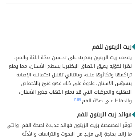
زيت الزيتون للفم
يتصف زيت الزيتون بقدرته على تحسين صحّة اللثة والفم،
نظرًا لكوْنِه يعيق التصاق البكتيريا بسطح الأسنان، مما يمنع
تراكمها وتكاثرها عليه، وبالتالي تقليل احتمالية الإصابة
بتسوّس الأسنان، علاوةً على ذلك فهو غنيّ بالأحماض
الدهنية والمركبات التي قد تمنع التهاب جذور الأسنان،
والحفاظ على صحّة الفم.
[١]
[٢]
فوائد زيت الزيتون للفم
توفّر المضمضة بزيت الزيتون فوائد عديدة لصحة الفم، والتي
ما زالت بحاجةٍ إلى مزيدٍ من البحوث والدّراسات والأدلّة