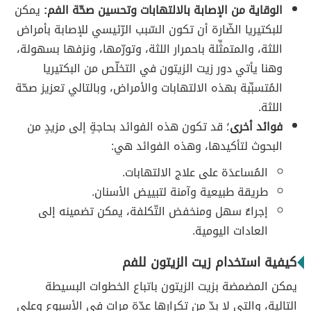
الوقاية من الإصابة بالالتهابات وتحسين صحّة الفم:
يمكن
للبكتيريا الضّارة أن تكون السّبب الرّئيسي للإصابة بأمراض
اللثة، والمتمثِّلة باحمرار اللثة، وتورّمها، ونزفها بسهولة،
وهنا يأتي دور زيت الزيتون في التخلّص من البكتيريا
المُتسبِّبة بهذه الالتهابات والأمراض، وبالتالي تعزيز صحّة
اللثة.
فوائد أخرى
؛ قد تكون هذه الفوائد بحاجةٍ إلى مزيدٍ من
البحوث لتأكيدها، وهذه الفوائد هي:
المُساعدَة على علاج الالتهابات.
طريقة طبيعية وآمنة لتبييض الأسنان.
إجراءٌ سهل ومنخفض التّكلفة، يمكن تضمينه إلى
العادات اليومية.
كيفية استخدام زيت الزيتون للفم
يمكن المضمضة بزيت الزيتون باتباع الخطوات البسيطة
التالية، والتي لا بدّ من تكرارها عدّة مرات في الأسبوع وعلى