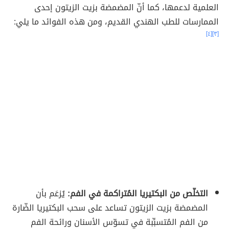
العلمية لدعمها، كما أنّ المضمضة بزيت الزيتون إحدى
الممارسات للطب الهندي القديم، ومن هذه الفوائد ما يلي:
[٤]
[٣]
التخلّص من البكتيريا المُتراكمة في الفم:
يُزعَم بأن
المضمضة بزيت الزيتون تساعد على سحب البكتيريا الضّارة
من الفم المُتسبِّبة في تسوّس الأسنان ورائحة الفم