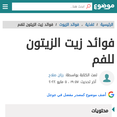
الرئيسية
/
تغذية
،
فوائد الزيوت
/
فوائد زيت الزيتون للفم
فوائد زيت الزيتون
للفم
رزان صلاح
تمت الكتابة بواسطة:
آخر تحديث:
١٩:٥٧ ، ٥ مايو ٢٠٢٢
أضف موضوع كمصدر مفضل في جوجل
محتويات