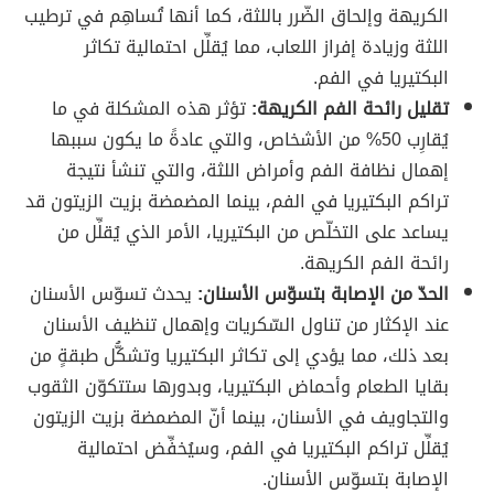
الكريهة وإلحاق الضّرر باللثة، كما أنها تُساهِم في ترطيب
اللثة وزيادة إفراز اللعاب، مما يُقلِّل احتمالية تكاثر
البكتيريا في الفم.
تقليل رائحة الفم الكريهة:
تؤثر هذه المشكلة في ما
يُقارِب 50% من الأشخاص، والتي عادةً ما يكون سببها
إهمال نظافة الفم وأمراض اللثة، والتي تنشأ نتيجة
تراكم البكتيريا في الفم، بينما المضمضة بزيت الزيتون قد
يساعد على التخلّص من البكتيريا، الأمر الذي يُقلِّل من
رائحة الفم الكريهة.
الحدّ من الإصابة بتسوّس الأسنان:
يحدث تسوّس الأسنان
عند الإكثار من تناول السّكريات وإهمال تنظيف الأسنان
بعد ذلك، مما يؤدي إلى تكاثر البكتيريا وتشكُّل طبقةٍ من
بقايا الطعام وأحماض البكتيريا، وبدورها ستتكوّن الثقوب
والتجاويف في الأسنان، بينما أنّ المضمضة بزيت الزيتون
يُقلِّل تراكم البكتيريا في الفم، وسيُخفِّض احتمالية
الإصابة بتسوّس الأسنان.