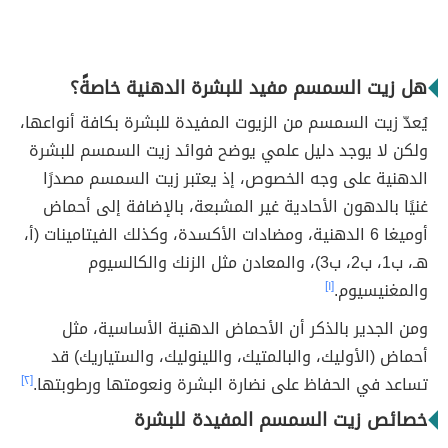
هل زيت السمسم مفيد للبشرة الدهنية خاصةً؟
يُعدّ زيت السمسم من الزيوت المفيدة للبشرة بكافة أنواعها،
ولكن لا يوجد دليل علمي يوضح فوائد زيت السمسم للبشرة
الدهنية على وجه الخصوص، إذ يعتبر زيت السمسم مصدرًا
غنيًا بالدهون الأحادية غير المشبعة، بالإضافة إلى أحماض
أوميغا 6 الدهنية، ومضادات الأكسدة، وكذلك الفيتامينات (أ،
هـ، ب1، ب2، ب3)، والمعادن مثل الزنك والكالسيوم
والمغنيسيوم.
[١]
ومن الجدير بالذكر أن الأحماض الدهنية الأساسية، مثل
أحماض (الأوليك، والبالمتيك، واللينوليك، والستياريك) قد
تساعد في الحفاظ على نضارة البشرة ونعومتها ورطوبتها.
[٢]
خصائص زيت السمسم المفيدة للبشرة