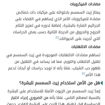
مضادات الميكروبات
يمتاز زيت السمسم باحتوائه على مركبات ذات خصائص
مضادة للميكروبات الأمر الذي يُساهم في القضاء على
الجراثيم الضارة بالبشرة، إضافة لدوره في تعزيز التئام
الجروح والحروق من الدرجة الثانية حسب بعض الدراسات
التي أجريت على الحيوانات.
[٢]
مضادات الالتهابات
تساهم مضادات الالتهابات الموجودة في زيت السمسم في
تقليل الالتهاب والتورم، مما قد يساعد في التقليل من
ظهور حب الشباب، علمًا بأنه لا توجد دراسات أو أبحاث تدعم
هذا الأمر.
[٢]
هل من الآمن استخدام زيت السمسم للبشرة؟
يُعدّ زيت السمسم من الزيوت الآمنة للاستخدام على البشرة
بالنسبة لمعظم الناس، علمًا بأنه
من الضروري إجراء اختبار
الحساسية قبل تطبيق هذا الزيت على البشرة لتفادي حدوث