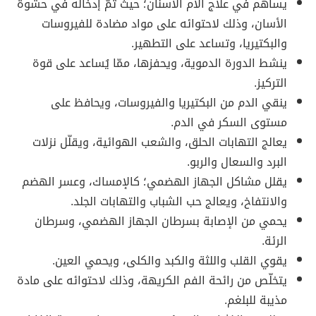
يساهم في علاج آلام الأسنان؛ حيث تمّ إدخاله في حشوة
الأسان، وذلك لاحتوائه على مواد مضادة للفيروسات
والبكتيريا، وتساعد على التطهير.
ينشط الدورة الدموية، ويحفزها، ممّا يُساعد على قوة
التركيز.
ينقي الدم من البكتيريا والفيروسات، ويحافظ على
مستوى السكر في الدم.
يعالج التهابات الحلق، والشعب الهوائية، ويقلّل نزلات
البرد والسعال والربو.
يقلل مشاكل الجهاز الهضمي؛ كالإمساك، وعسر الهضم
والانتفاخ، ويعالج حب الشباب والتهابات الجلد.
يحمي من الإصابة بسرطان الجهاز الهضمي، وسرطان
الرئة.
يقوي القلب واللثة والكبد والكلى، ويحمي العين.
يتخلّص من رائحة الفم الكريهة، وذلك لاحتوائه على مادة
مذيبة للبلغم.