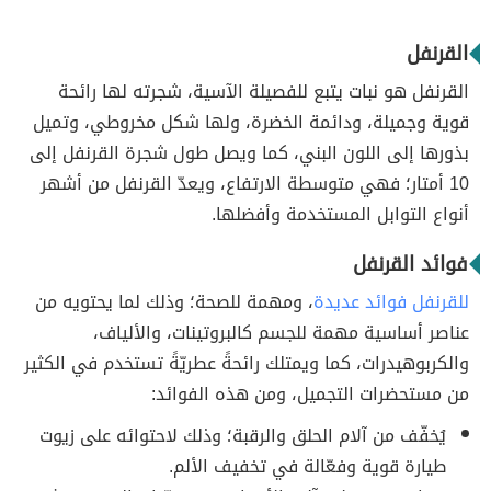
القرنفل
القرنفل هو نبات يتبع للفصيلة الآسية، شجرته لها رائحة
قوية وجميلة، ودائمة الخضرة، ولها شكل مخروطي، وتميل
بذورها إلى اللون البني، كما ويصل طول شجرة القرنفل إلى
10 أمتار؛ فهي متوسطة الارتفاع، ويعدّ القرنفل من أشهر
أنواع التوابل المستخدمة وأفضلها.
فوائد القرنفل
للقرنفل فوائد عديدة
، ومهمة للصحة؛ وذلك لما يحتويه من
عناصر أساسية مهمة للجسم كالبروتينات، والألياف،
والكربوهيدرات، كما ويمتلك رائحةً عطريّةً تستخدم في الكثير
من مستحضرات التجميل، ومن هذه الفوائد:
يُخفّف من آلام الحلق والرقبة؛ وذلك لاحتوائه على زيوت
طيارة قوية وفعّالة في تخفيف الألم.