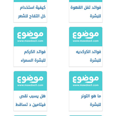
فوائد تفل القهوة
كيفية استخدام
للبشرة
خل التفاح للشعر
فوائد الكركديه
فوائد الكركم
للبشرة
للبشرة السمراء
ما هو التونر
هل يسبب نقص
للبشرة
فيتامين د تساقط
الشعر