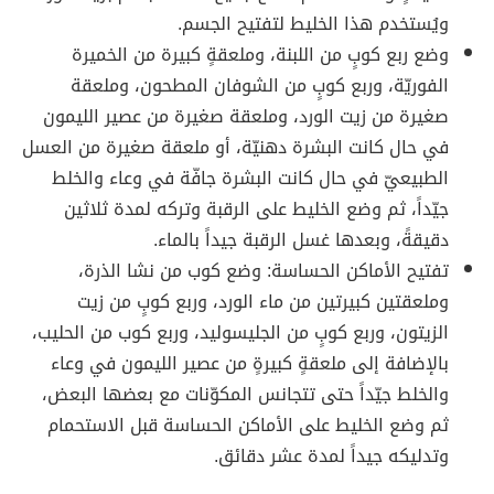
ويُستخدم هذا الخليط لتفتيح الجسم.
وضع ربع كوبٍ من اللبنة، وملعقةٍ كبيرة من الخميرة
الفوريّة، وربع كوبٍ من الشوفان المطحون، وملعقة
صغيرة من زيت الورد، وملعقة صغيرة من عصير الليمون
في حال كانت البشرة دهنيّة، أو ملعقة صغيرة من العسل
الطبيعيّ في حال كانت البشرة جافّة في وعاء والخلط
جيّداً، ثم وضع الخليط على الرقبة وتركه لمدة ثلاثين
دقيقةً، وبعدها غسل الرقبة جيداً بالماء.
تفتيح الأماكن الحساسة: وضع كوب من نشا الذرة،
وملعقتين كبيرتين من ماء الورد، وربع كوبٍ من زيت
الزيتون، وربع كوبٍ من الجليسوليد، وربع كوب من الحليب،
بالإضافة إلى ملعقةٍ كبيرةٍ من عصير الليمون في وعاء
والخلط جيّداً حتى تتجانس المكوّنات مع بعضها البعض،
ثم وضع الخليط على الأماكن الحساسة قبل الاستحمام
وتدليكه جيداً لمدة عشر دقائق.