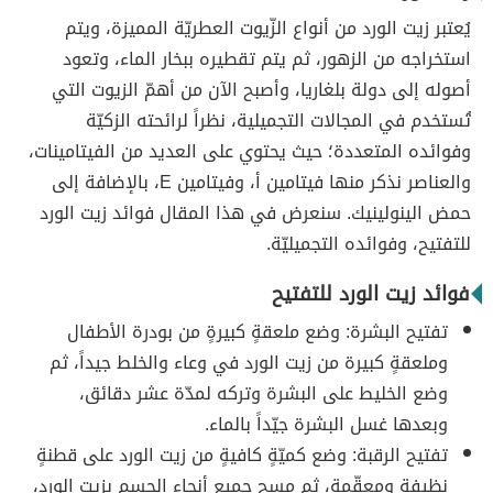
يُعتبر زيت الورد من أنواع الزّيوت العطريّة المميزة، ويتم
استخراجه من الزهور، ثم يتم تقطيره ببخار الماء، وتعود
أصوله إلى دولة بلغاريا، وأصبح الآن من أهمّ الزيوت التي
تُستخدم في المجالات التجميلية، نظراً لرائحته الزكيّة
وفوائده المتعددة؛ حيث يحتوي على العديد من الفيتامينات،
والعناصر نذكر منها فيتامين أ، وفيتامين E، بالإضافة إلى
حمض الينولينيك. سنعرض في هذا المقال فوائد زيت الورد
للتفتيح، وفوائده التجميليّة.
فوائد زيت الورد للتفتيح
تفتيح البشرة: وضع ملعقةٍ كبيرةٍ من بودرة الأطفال
وملعقةٍ كبيرة من زيت الورد في وعاء والخلط جيداً، ثم
وضع الخليط على البشرة وتركه لمدّة عشر دقائق،
وبعدها غسل البشرة جيّداً بالماء.
تفتيح الرقبة: وضع كميّةٍ كافيةٍ من زيت الورد على قطنةٍ
نظيفةٍ ومعقّمة، ثم مسح جميع أنحاء الجسم بزيت الورد،