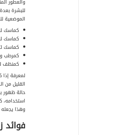
والعطور الم
للبشرة بعدة 
الموضعية لل
كماسك للت
كماسك للت
كماسك لت
كمرطب وم
كمنظف للب
لمعرفة إذا ك
حالة ظهور بق
استخدامه، ك
وهذا يجعله 
فوائد زي