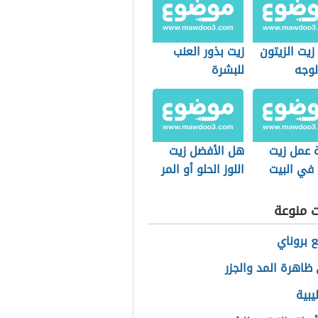
زيت الزيتون
زيت بذور العنب
لوجه
للبشرة
 عمل زيت
هل الأفضل زيت
في البيت
اللوز الحلو أو المر
للبشرة
ت منوعة
ع بروناي
ظاهرة المد والجزر
يبية