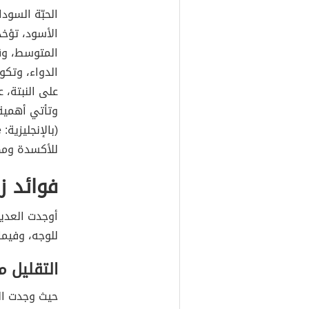
الحبّة السودا
الأسود، تؤخ
المتوسط، وق
الدواء، وتكو
على النبتة، 
وتأتي أهمية 
للأكسدة ومضا
فوائد ز
أوجدت العديد
للوجه، وفيما
التقليل 
حيث وجدت ال