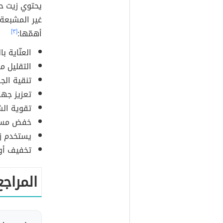
يحتوي زيت حب
غير المشبعة 
أهمّها:
[٣]
العنّاية با
التقليل م
تنقية ال
تعزيز جهاز
تقوية الش
خفض مستو
يستخدم زي
تخفيف أوج
المراجع