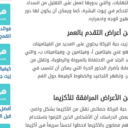
لالتهابات، والتي بدورها تعمل على التقليل من انسداد
لتحكم في زيوت البشرة، كما ويمكن أن يكون لها دور
يج الوجه واحمراره.
فوائد 
ن أعراض التقدم بالعمر
القمح
يت حبة البركة يحتوي على العديد من الفيتامينات
و غني بفيتامين أ، وفيتامين ج، وفيتامينات ب، والتي
 الجلد في الاحتفاظ بالمرونة والرطوبة، وتقلل من
صابة بأضرار الجذور الحرة التي يمكن أن تتسبب في
كيفية
ر، وتظهر التجاعيد والخطوط الرفيعة حول الفم
زيت جو
للبشر
ن الأعراض المرافقة للأكزيما
أفضل 
 حبة البركة خصائص تقلل من الأكزيما بشكل واضح،
قبل ال
عض الدراسات أن الأشخاص الذين التزموا باستخدام
هم مصابون بالأكزيما لاحظوا تحسناً سريعاً في أكزيما