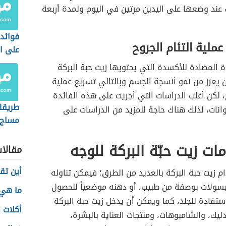
 عند وضعها على اليدين مرتين في اليوم ولمدة أربعة
فوائد 
ملية التئام الجروح
على ا
 المضادة للأكسدة التي يحتويها زيت حبة البركة
 يعزز من نمو أنسجة الجسم وبالتالي تسريع عملية
ح، لكن أغلب الدراسات التي أجريت على هذه الفائدة
طريقة
نات، لذلك هناك حاجة للمزيد من الدراسات على
مساج 
ات زيت حبّة البركة للوجه
مقالا
أين تق
 زيت حبة البركة بالعديد من الطرق؛ فيمكن تناوله
ولات بوصفة من طبيب، أو دهنه موضعياً للحصول
ما هي 
فادة للجلد، كما ويمكن أن يدخل زيت حبة البركة
أكلات ل
ليك، والشامبوهات، ومنتجات العناية بالبشرة،