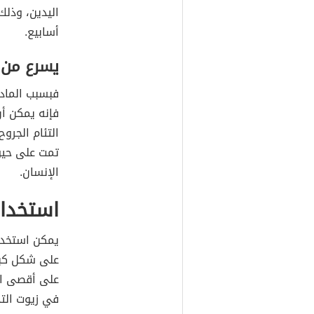
اليدين، وذلك
أسابيع.
يسرع من ع
فبسبب المادة
فإنه يمكن أن
التئام الجرو
تمت على حيوا
الإنسان.
استخدام
يمكن استخدام
على شكل كبس
على أقصى است
في زيوت التد