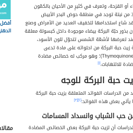
ء أو القزحة، وتعرف في كثيرٍ من الأحيان بالكمّون
ذ من نبتة توجد في منطقة حوض البحر الأبيض
د شاع استخدامها لتخفيف العديد من الأمراض وصنع
أفضل 
الدهني
ن بذور حبّة البركة بيضاء موجودة داخل كبسولة معلقة
عند تعرضها لأشعّة الشمس تتحوّل للون الأسود،
زيت حبة البركة من احتوائه على مادة تدعى
(بالإنجليزية: Thymoquinone)؛ وهو مركب له خصائص مضادة
دة للالتهابات.
[١]
يت حبة البركة للوجه
 من الدراسات الفوائد المتعلقة بزيت حبة البركة
 يأتي بعض هذه الفوائد:
[٢]
[٣]
من حب الشباب وانسداد المسامات
دراسات أن لزيت حبة البركة بعض الخصائص المضادة
مقالات