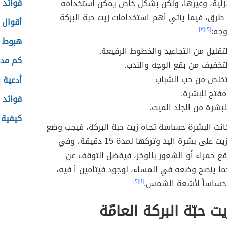
فوائد 
نزلية، وغيرها، ولكن بشكل خاص يمكن استخدامه
طرق، فيما يأتي أهم استخدامات زيت حبة البركة
أقوال 
وجه:
[٢]
[٣]
هبوط 
قليل من التجاعيد والخطوط الرفيعة.
كم مدة
خفيف من بقع الوجه والندب.
خلص من حب الشباب
أدعية 
فتح للبشرة.
فوائد ا
شرة من الجلد الميت.
كيفية 
انت البشرة حساسة تجاه زيت حبة البركة، فيجب وضع
القليل من الزيت على بشرة اليد وتركها لمدة 15 دقيقة، وفي
ع حمراء أو الشعور بالوخز، فيفضل التوقف عن
ما ينصح وضعه في المساء، لوجود فيتامين أ فيه،
حساساً لأشعة الشمس.
[١]
[٢]
ت حبّة البركة العامّة