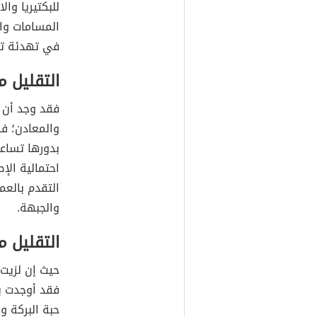
للبكتيريا وا
المسامات وا
في تهدئة ته
التقليل م
فقد وجد أن ز
والمعادن؛ فه
بدورها تساعد
احتمالية الإ
التقدم بالعم
والجبهة.
التقليل م
حيث إن لزيت
فقد أوجدت ب
حبة البركة و