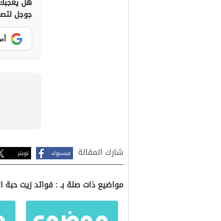
هل يعجبك 
جوجل لتصلك
أض
شارك المقالة
فيسبوك
تويتر
مواضيع ذات صلة بـ : فوائد زيت حبة ال