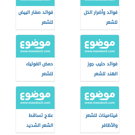
فوائد وأضرار الخل
فوائد صفار البيض
للشعر
للشعر
فوائد حليب جوز
حمض الفوليك
الهند للشعر
للشعر
فيتامينات للشعر
علاج تساقط
والأظافر
الشعر الشديد