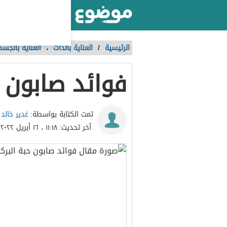
أكبر موقع عربي بالعالم
الرئيسية
/
العناية بالذات
،
العناية بالجسم
فوائد صابون ح
غدير خالد
تمت الكتابة بواسطة:
آخر تحديث:
١١:١٨ ، ١٦ أبريل ٢٠٢٢