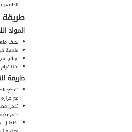
الطبيعية 
طريقة ص
المواد الل
نصف ملعقة
ملعقة كبي
قوالب سيل
مئتا غرام
طريقة ال
يُقطع الص
مع حرارة 
تُدخل قطع
حتى تذوب
يخلط زيت 
وعاء مناس