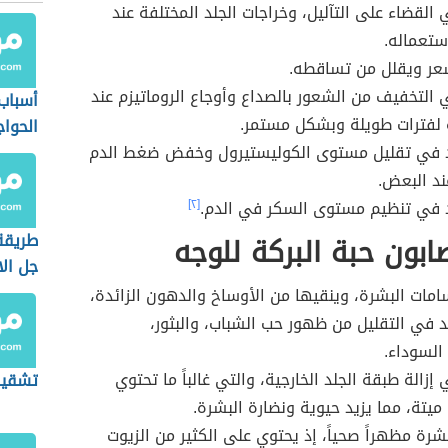
القضاء على التآليل، وخراجات الجلد المختلفة عند
استعماله.
عر ويقلل من تساقطه.
التخفيف من الشعور بالصداع وأوجاع الروماتيزم عند
أسباب
 لفترات طويلة وبشكل مستمر.
الحوا
 في تقليل مستوى الكوليستيرول وخفض ضغط الدم
ند البعض.
 في تنظيم مستوى السكر في الدم.
[٢]
طريقة
ابون حبة البركة للوجه
جل ال
ات البشرة، وينقيها من الأوساخ والدهون الزائدة،
 في التقليل من ظهور حب الشباب، والبثور،
السوداء.
زالة طبقة الجلد الخارجية، والتي غالباً ما تحتوي
تشقير
 ميتة، مما يزيد حيوية ونضارة البشرة.
رة مظهراً صحياً، إذ يحتوي على الكثير من الزيوت