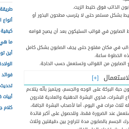
ون الذائب فوق خليط الزيت.
طريقة 
يط بشكل مستمر حتى لا يترسب مطحون البذور أو
أنواع ا
كيفية 
 الصابون في قوالب السليكون بعد أن يصبح قوامه
ما هي 
والب في مكان مفتوح حتى يجف الصابون بشكل كامل
أين توج
ذه الخطوة ساعة.
 الصابون من القوالب وتستعمل حسب الحاجة.
الولادة
فوائد ا
لاستعمال
تحديث ا
 حبة البركة على الوجه والجسم، ويتميز بأنّه يتلاءم
أبيات 
ع البشرات، فذوي البشرة الدهنية والعادية قادرون
 ثلاث مرات في اليوم، أما لأصحاب البشرة الجافة،
كلام ج
ستعمل عند الضرورة فقط، وللحصول على أكبر فائدة
ك الجسم بالصابون مدة تتراوح بين دقيقتين وثلاث