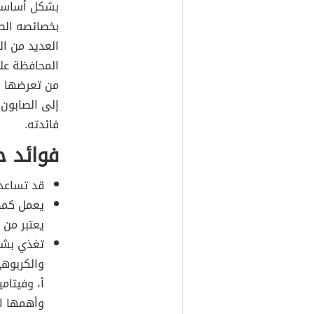
بشكل أساسي 
بخصائصه الطب
العديد من ال
المحافظة عل
من تعرضها ل
إلى الصابون 
فائدته.
فوائد ح
قد تساعد 
يعمل كمضا
يعتبر من 
تغذي بشرة
والكربوهي
وأهمها ال