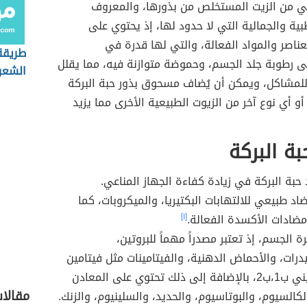
من الزيت المستخلص من بذورها، والمعروف
ية والجمالية التي لا حدود لها، إذ يحتوي على
عناصر والمواد الفعالة، والتي لها قدرة في
طريقة
ى رطوبة جلد الجسم، وحموضة متوازنة فيه، مما يقلل
الشعر
لمشاكل، ويمكن أن يُضاف مسحوق بذور حبة البركة
أو أي نوع آخر من الزيوت الطبيعية الأخرى مما يزيد
بة البركة
حبة البركة في زيادة كفاءة الجهاز المناعي.
د طبيعي للالتهابات البكتيريا، والميكروبات، كما
مضادات الأكسدة الفعالة.
[١]
 الجسم، إذ تعتبر مصدراً مهماً للبروتين،
درات، والأحماض الدهنية، والفيتامينات مثل فيتامين
أ، وفيتاميني ب1،ب2، بالإضافة إلى ذلك تحتوي على المعادن
مقالات
كالسيوم، والبوتاسيوم، والحديد، والسلينيوم، والزنك.