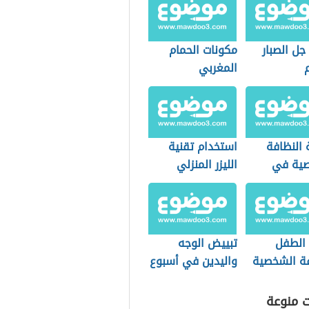
جل الصبار
مكونات الحمام
المغربي
 النظافة
استخدام تقنية
ية في
الليزر المنزلي
 الطفل
تبييض الوجه
فة الشخصية
واليدين في أسبوع
تمام بنفسه
ت منوعة