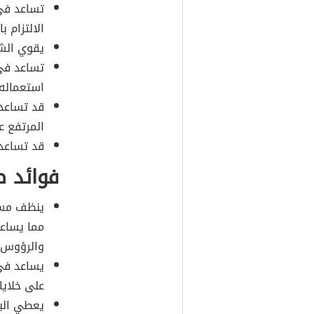
تساعد في 
الالتزام ب
يقوي الش
تساعد في 
استعماله
قد تساعد
المرتفع ع
قد تساعد
فوائد ص
ينظف مسام
مما يساعد
والرؤوس 
يساعد في إ
على خلايا
يعطي البش