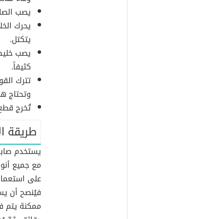
يصب الصاب
يحرك الخل
يتكتل.
يصب خليط
كثيفاً.
تترك الق
وتحتاج ه
تُخرج قطع
طريقة ا
يستخدم صابون
مع جميع أنوا
على استعماله
فيُنصح أن ي
ممكنة يتم فر