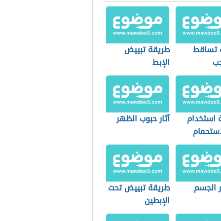
 تساقط
طريقة تبييض
جب
الإبط
 استخدام
آثار حبوب الظهر
استحمام
 الجسم
طريقة تبييض تحت
الإبطين