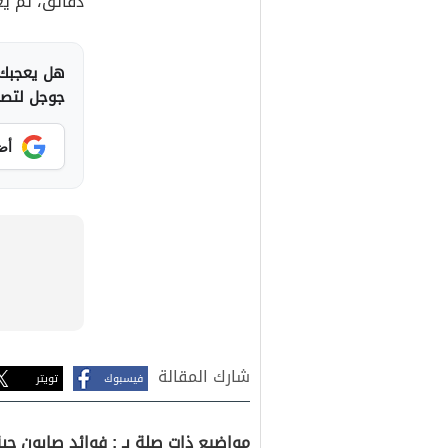
دقائق، ثمّ يُ
هل يعجبك 
جوجل لتصلك
أض
شارك المقالة
فيسبوك
تويتر
مواضيع ذات صلة بـ : فوائد صابون حبة