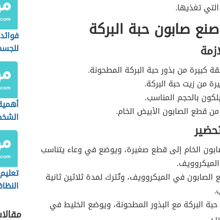
التي تغذيها.
نع صابون حبة البركة
فوائد 
ازمة
للجسم
 كبيرة من بذور حبة البركة المطحونة.
رة من زيت حبة البركة.
كون بالحجم المناسب.
أهمية
 من قطع الصابون الأبيض الخام.
الشخص
تحضير
العمل
ابون الخام إلى قطع صغيرة، ويوضع في وعاء يتناسب
الميكروويف.
تعليم
 الصابون في الميكروويف، وتُترك لمدة ثلاثين ثانية
النظا
.
والاه
حبة البركة مع البذور المطحونة، ويوضع الخليط في
مقالا
ب.