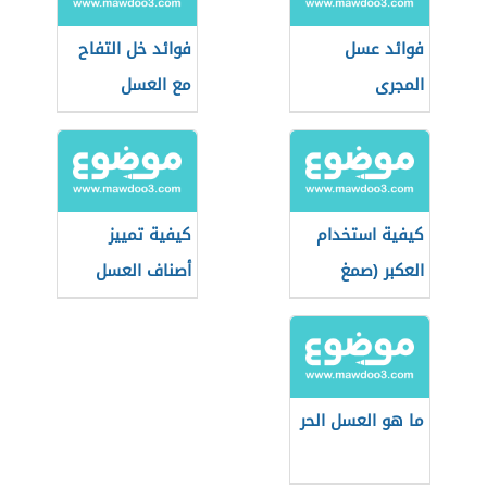
فوائد عسل
فوائد خل التفاح
المجرى
مع العسل
كيفية استخدام
كيفية تمييز
العكبر (صمغ
أصناف العسل
النحل)
التركي
ما هو العسل الحر