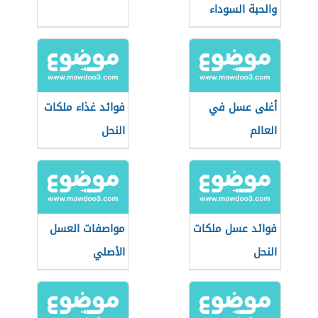
والحبة السوداء
أغلى عسل في
فوائد غذاء ملكات
العالم
النحل
فوائد عسل ملكات
مواصفات العسل
النحل
الأصلي