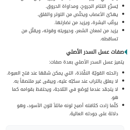
يُسرِّع التئام الجروح، ومداواة الحروق.
يهدّئ الأعصاب ويخلّص من التوتر والقلق.
يرطّب البشرة، ويزيد من نضارتها.
يزيد من لمعان الشعر، وحيويته وقوته، ويقلّل من
تساقطه.
صفات عسل السدر الأصلي
يتميز عسل السدر الأصلي بعدة صفات:
رائحته القويّة النفَّاذة، التي يمكن شمّها عند فتح العبوة.
لا يعلق بالتراب عند سكبّه عليه، ويبقى غير ملتصقاً به.
لا يتجمّد عندما يُوضَع في الثلاجة، ويحتفظ بقوامه كما
هو.
كلّما زادت كثافته أصبح لونه مائلاً للون الأسود، وهو
دلالة على جودته العالية.