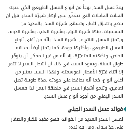
يعدّ عسل السدر نوعاً من أنواع العسل الطبيعيّ الذي تنتجه
النحلات العاملات التي تتغذّى على أزهار شجرّة السدر، قبل أن
تنضج وتتحوّل لثمار، وتسمّى شجرّة السدر بالعديد من
المسميات، منها شجرة النبق، وشجرة العلب، وشجرة الدوم،
ويتميّز العسل الناتج عن شجرة السدر بأنّه من أغلى أنواع
العسل الطبيعي، وأكثرها جودة، كما يتميّز أيضاً بمذاقه
الخاص، ونكهته المتميّزة، إلا أنّه من غير الممكن أن يتوفّر
طوال السنة، ويعود السبب في ذلك أن أشجار السدر لا تثمر
إلا أثناء فترّة الأمطار الموسميّة، ولهذا السبب يعتبر من
أغلى أنواع، كما أنّه يحافظ على جودته لمدّة طويلة تصل
لعامين، وتنمو أشجار السدر في منطقة اليمن لذا فعسل
السدر اليمني من أجود أنواع عسل السدر.
فوائد عسل السدر الجبلي
لعسل السدر العديد من الفوائد، فهو مفيد للكبار والصغار
على حدّ سواء، ومن فوائده: