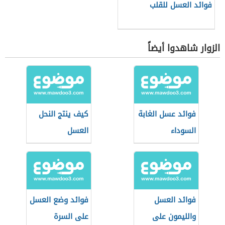
فوائد العسل للقلب
الزوار شاهدوا أيضاً
فوائد عسل الغابة
كيف ينتج النحل
السوداء
العسل
فوائد العسل
فوائد وضع العسل
والليمون على
على السرة