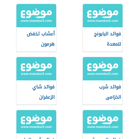
فوائد البابونج
أعشاب تخفض
للمعدة
هرمون
الإستروجين
فوائد شرب
فوائد شاي
الخزامى
الزعفران