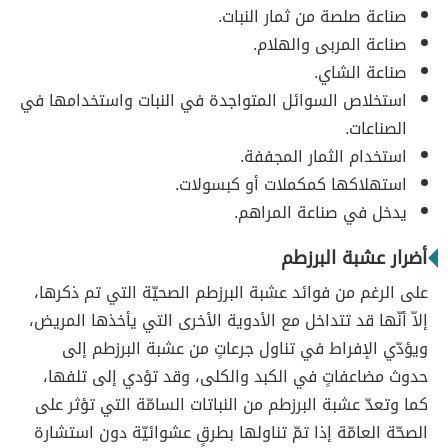
صناعة صلصة من ثمار النبات.
صناعة المربى والهلام.
صناعة الشاي.
استخلاص السوائل المتواجدة في النبات واستخدامها في
الصناعات.
استخدام الثمار المجففة.
استهلاكها كمكملات أو كبسولات.
يدخل في صناعة المراهم.
أضرار عشبة البرزطم
على الرغم من فوائد عشبة البرزطم الصحيّة التي تم ذكرها،
إلاّ أنّها قد تتداخل مع الأدوية الأخرى التي يأخذها المريض،
ويؤدّي الإفراط في تناول جرعاتٍ من عشبة البرزطم إلى
حدوث مضاعفاتٍ في الكبد والكلى، وقد تؤدي إلى تلفها،
كما وتعدّ عشبة البرزطم من النباتات السامّة التي تؤثر على
الصحّة العامّة إذا تمّ تناولها بطرقٍ عشوائيّة دون استشارة