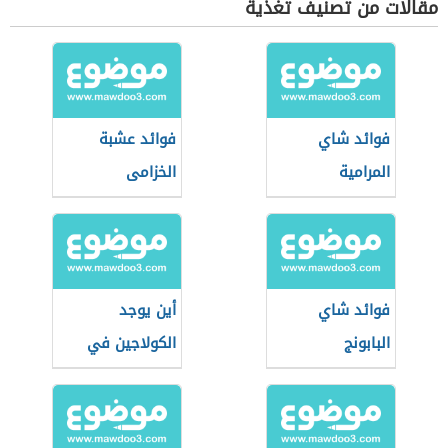
مقالات من تصنيف تغذية
فوائد شاي
فوائد عشبة
المرامية
الخزامى
فوائد شاي
أين يوجد
البابونج
الكولاجين في
الأعشاب