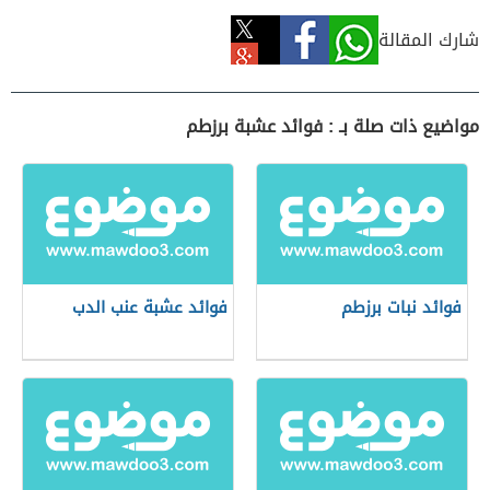
شارك المقالة
مواضيع ذات صلة بـ : فوائد عشبة برزطم
فوائد نبات برزطم
فوائد عشبة عنب الدب