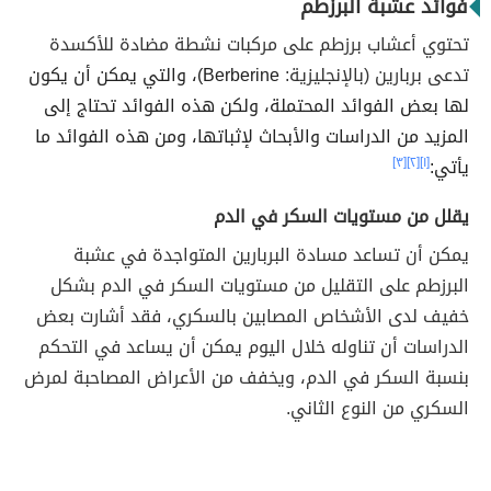
فوائد عشبة البرزطم
تحتوي أعشاب برزطم على مركبات نشطة مضادة للأكسدة
تدعى بربارين (بالإنجليزية:
Berberine)، والتي يمكن أن يكون
لها بعض الفوائد المحتملة، ولكن هذه الفوائد تحتاج إلى
المزيد من الدراسات والأبحاث لإثباتها، ومن هذه الفوائد ما
يأتي:
[١]
[٢]
[٣]
يقلل من مستويات السكر في الدم
يمكن أن تساعد مسادة البربارين المتواجدة في عشبة
البرزطم على التقليل من مستويات السكر في الدم بشكل
خفيف لدى الأشخاص المصابين بالسكري، فقد أشارت بعض
الدراسات أن تناوله خلال اليوم يمكن أن يساعد في التحكم
بنسبة السكر في الدم، ويخفف من الأعراض المصاحبة لمرض
السكري من النوع الثاني.