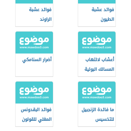
فوائد عشبة
فوائد عشبة
الطيون
الراوند
أعشاب لالتهاب
أضرار السنامكي
المسالك البولية
ما فائدة الزنجبيل
فوائد البقدونس
للتخسيس
المغلي للقولون