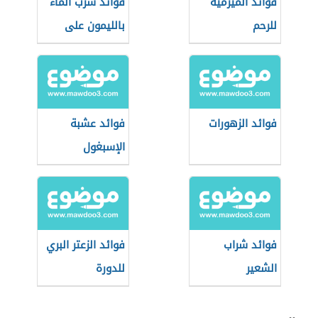
فوائد الميرمية
فوائد شرب الماء
للرحم
بالليمون على
الريق
فوائد الزهورات
فوائد عشبة
الإسبغول
فوائد شراب
فوائد الزعتر البري
الشعير
للدورة