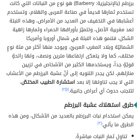
برزطم (بالإنجليزية: Barberry) هو نوع من النباتات التي كانت
تستخدم ثمارها قديماً في صناعة المربى والهلام، وتستخدم
أعشابها في التخفيف من العديد من الأمراض، وهذه النبتة
تعد مغربية الأصل، وتتميّز بأوراقها الحمراء وثمارها زاهية
الشكل، فتنمو هذه النبتة في شمال أوروبا وأمريكا
الشماليّة وبلاد المغرب العربيّ، ويوجد منها أكثر من مئة نوعٍ
مختلف، كما ولا يتعدّى ارتفاعها مترين ونصف، ولها رائحةٍ
قويّةٍ جداً، ويستخدمها الكثير من الأشخاص في تزيين
منازلهم، لكن يجدر التنويه إلى أنّ عشبة البرزطم من الأعشاب
التي لا يجب تناولها إلا بعد
استشارة الطبيب المختصّ
،
لتتجنب حدوث أي أعراض جانبية.
[١]
[٣]
طرق استهلاك عشبة البرزطم
يمكن استخدام نبات البرزطم بالعديد من الأشكال، ومن هذه
الطرق ما يأتي:
[٣]
تناول ثمار النبات مباشرةً.