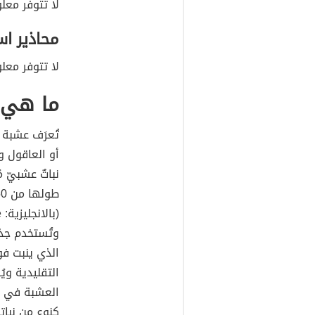
لا تتوفر مع
محاذير ا
لا تتوفر معل
ما هي 
تُعرَف عشبة 
نباتٌ عشبيّ م
وتُستخدم جذ
الذي ينبت ف
التقليدية وي
العشبة في ب
كنوعٍ من نباتا