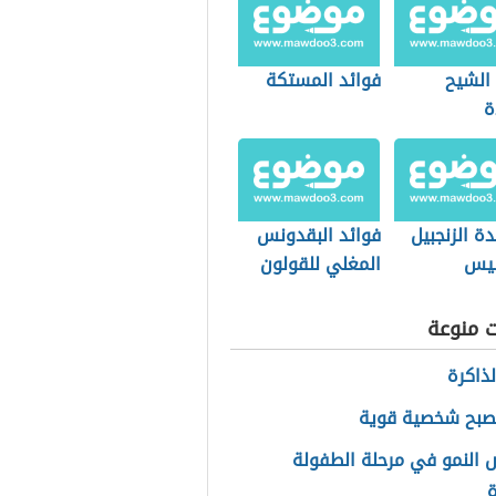
 الشيح
فوائد المستكة
ة
دة الزنجبيل
فوائد البقدونس
سيس
المغلي للقولون
ت منوعة
لذاكرة
صبح شخصية قوية
النمو في مرحلة الطفولة
ة