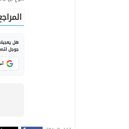
المراجع
هل يعجبك 
جوجل لتصلك
أض