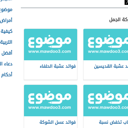
موضوع 
كة الجمل
أمراض 
كيفية ت
التربية
أفضل م
دعاء ا
د عشبة القديسين
فوائد عشبة الحلفاء
أحكام 
اب تخفض نسبة
فوائد عسل الشوكة