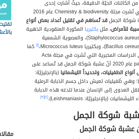
من الكائنات الحيّة الدقيقة، حيثُ أشارت إحدى
الدراسات التي نُشرت مجلة Chemistry & biodiversity عام 2016
ة شوكة الجمل
قد تُساهم في تقليل أعداد بعض أنواع
تفتيت
ُسببة للأمراض،
مثل
بكتيريا
المكورة العنقودية الذهبية
بالأع
(بالانجليزيّة: Staphylococcus aureus)، والعصوية الشمعية
[١]
كما
أظهرت إحدى الدراسات المخبرية التي نُشرت في مجلة Acta
ُساعد على
نواع الطفيليات، وتحديداً الليشمانيا
(بالإنجليزيّة:
Leishmani)؛ وهي طُفيليات تعيش داخل جسم الذبابة الرملية
نتقل العدوى إلى الإنسان عندما تلدغه هذه الدبابة
شمانيات (بالإنجليزيّة: Leishmaniasis).
[٢]
[٣]
عشبة شوكة الجمل
ن عشبة شوكة الجمل
مقالا