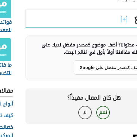
فوائد
للمعد
محتوانا؟ أضف موضوع كمصدر مفضل لديك على
 مقالاتنا أولاً بأول في نتائج البحث.
ما فائ
ف كمصدر مفضل على Google
للتخ
مقالا
هل كان المقال مفيداً؟
أنواع ا
نعم
لا
كيف ت
خصائص 
المبكر