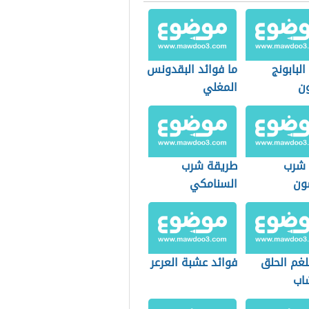
البابونج
ما فوائد البقدونس
ون
المغلي
 شرب
طريقة شرب
سون
السنامكي
لغم الحلق
فوائد عشبة العرعر
شاب