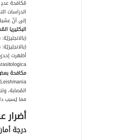
مُكافحة عددٍ 
إلى أنّ عشب
البكتيريا الم
(بالانجليزيّة: Bacillus cereus)، وبكتيريا Micrococcus luteus،
parasitologica عام 2020 أنّ عشبة شوكة الجمل قد ت
مكافحة بعض أ
a
المُصابة، وت
مما يُسبب داء اللي
أضرار 
درجة أما