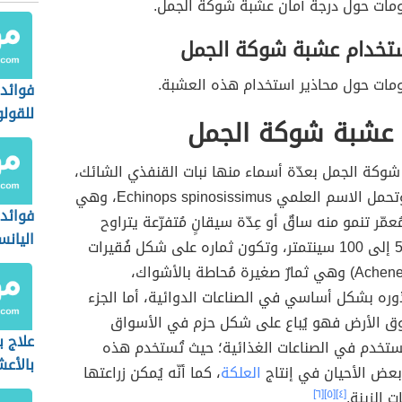
لومات حول درجة أمان عشبة شوكة الجمل.
ستخدام عشبة شوكة الجمل
ومات حول محاذير استخدام هذه العشبة.
فوائد 
للقول
عشبة شوكة الجمل
شوكة الجمل بعدّة أسماء منها نبات القنفذي الشائك،
أو العاقول وتحمل الاسم العلمي Echinops spinosissimus، وهي
فوائد
ُعمّر تنمو منه ساقٌ أو عِدّة سيقانٍ مُتفرّعة يتراوح
اليان
طولها من 50 إلى 100 سينتمتر، وتكون ثماره على شكل فُقيرات
(بالانجليزية: Achene) وهي ثمارٌ صغيرة مُحاطة بالأشواك،
وره بشكل أساسي في الصناعات الدوائية، أما الجزء
وق الأرض فهو يُباع على شكل حزم في الأسواق
علاج ب
ُستخدم في الصناعات الغذائية؛ حيث تُستخدم هذه
بالأع
عض الأحيان في إنتاج
العلكة
، كما أنّه يُمكن زراعتها
تٍ الزينة.
[٤]
[٥]
[٦]