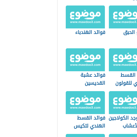
 الحبق
فوائد الهندباء
 القسط
فوائد عشبة
ي للقولون
القديسين
جد الكولاجين
فوائد القسط
أعشاب
الهندي لتكيس
المبايض