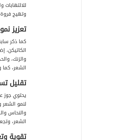
للالتهابات 
وتهيج فروة 
تعزيز نمو
كما ذكر سابق
الكاتيكن، إض
والزنك، والح
الشعر، كما 
تقليل تس
يحتوي جوز عي
لنمو الشعر و
والنحاس والز
الشعر، وتجعل 
تقوية وت