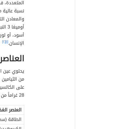
المتعددة، فه
نسبة عالية م
والمعادن الت
أوميغ
أسود، أو لون
الإنسان.
[١]
[٢]
العناصر
من الثيامين 
على الكالسيو
28 غراماً من جوز عين الجمل تحتوي على:
العنصر الغذ
الطاقة (سعر
الكربوهيدرا