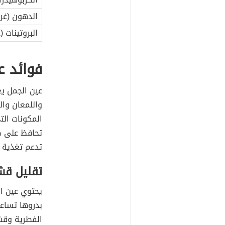
الدهون (غرا
البروتينات (
فوائد ع
عين الجمل ي
واللمعان وا
المكونات الت
تحافظ على صح
تدعم تغذية ج
تقليل قش
يحتوي عين ا
بدروها تساع
الفطرية وقش