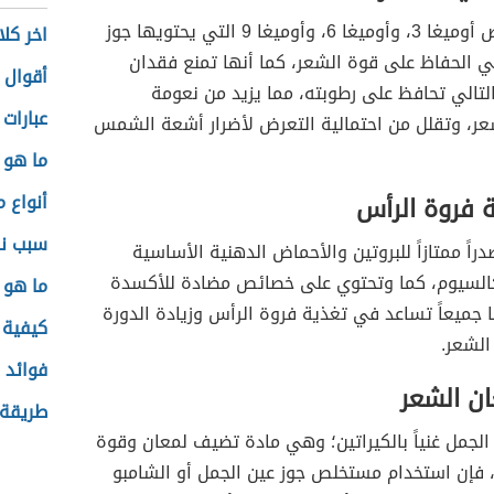
تساعد أحماض أوميغا 3، وأوميغا 6، وأوميغا 9 التي يحتويها جوز
اخر كل
ي الحفاظ على قوة الشعر، كما أنها تمنع فقدان
أقوال 
التالي تحافظ على رطوبته، مما يزيد من نعومة
عبارات
ر، وتقلل من احتمالية التعرض لأضرار أشعة الشمس
ما هو 
أنواع 
 فروة الرأس
سبب نز
دراً ممتازاً للبروتين والأحماض الدهنية الأساسية
كالسيوم، كما وتحتوي على خصائص مضادة للأكسدة
ما هو 
 جميعاً تساعد في تغذية فروة الرأس وزيادة الدورة
كيفية 
الشعر.
فوائد ا
ان الشعر
طريقة 
الجمل غنياً بالكيراتين؛ وهي مادة تضيف لمعان وقوة
، فإن استخدام مستخلص جوز عين الجمل أو الشامبو