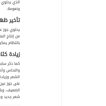
الذي يحتوي ع
ونعومة.
تأخير ظهو
يحتوي جوز عي
من إنتاج الم
بانتظام يمكن
زيادة كثا
كما ذكر سابق
الشعر وزيادة
على جوز عين
الضعيف، وبال
شعر جديد وبا