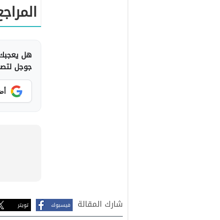
المراجع
هل يعجبك 
جوجل لتصلك
أض
شارك المقالة
فيسبوك
تويتر