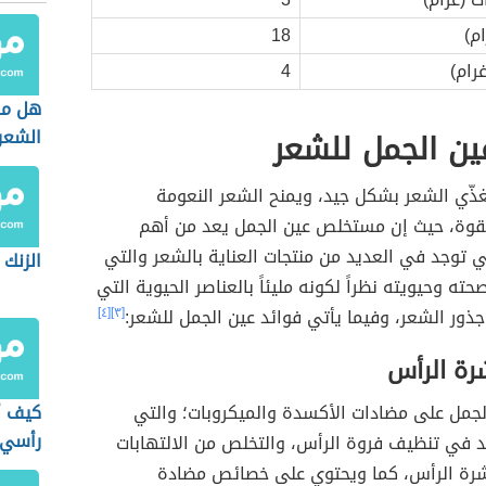
م)
18
غرام)
4
هل ما
ين الجمل للشعر
الشعر
غذّي الشعر بشكل جيد، ويمنح الشعر النعومة
لقوة، حيث إن مستخلص عين الجمل يعد من أهم
ي توجد في العديد من منتجات العناية بالشعر والتي
الزنك 
ته وحيويته نظراً لكونه مليئاً بالعناصر الحيوية التي
ذور الشعر، وفيما يأتي فوائد عين الجمل للشعر:
[٣]
[٤]
رة الرأس
لجمل على مضادات الأكسدة والميكروبات؛ والتي
كيف أ
رأسي
د في تنظيف فروة الرأس، والتخلص من الالتهابات
رة الرأس، كما ويحتوي على خصائص مضادة