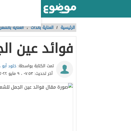
أكبر موقع عربي بالعالم
الرئيسية
/
العناية بالذات
،
العناية بالشعر
فوائد عين ال
خلود أبو 
تمت الكتابة بواسطة:
آخر تحديث:
٠٧:٥٣ ، ٩ مايو ٢٠٢٢