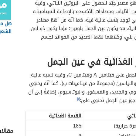
و مصدر جيّد للحصول على البروتين النباتي، وفيه
ن الألياف ومضادات الأكسدة بالإضافة للفيتامينات
ي توجد بنسب عالية فيه، كما أنّه من أهمّ مصادر
هل ماء
ا 3 النباتية، قد يكون عين الجمل بلونين؛ فإما يكون ذو لون
الشعر
 بني، وكلاهما لهما العديد من الفوائد لجسم
 الغذائية في عين الجمل
يحتوي عين الجمل على فيتامين A وفيتامين C، وفيه نسبة عالية
والنياسين (مجموعة من فيتامينات ب)، كما أنّه يحتوي
م، والحديد، والفسفور، والبوتاسيوم، إضافةً إلى أن
[١]
ائي
القيمة الغذائية
ة حرارية)
185
مقالات
ت (غرام)
3