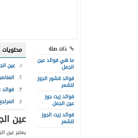
ذات صلة
محتويات
ما هي فوائد عين
١
عين الج
الجمل
٢
العناصر
فوائد قشور الجوز
للشعر
٣
فوائد 
فوائد زيت جوز
٤
المراجع
عين الجمل
فوائد زيت الجوز
عين الج
للشعر
يعتبر عين ال