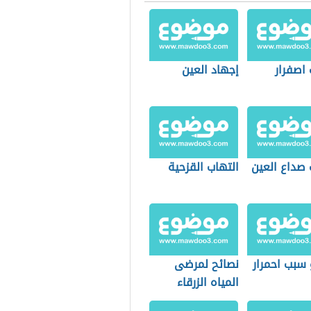
اصفرار
إجهاد العين
 صداع العين
التهاب القزحية
 سبب احمرار
نصائح لمرضى
المياه الزرقاء