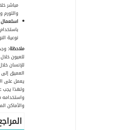
مباشر خلا
والتورم و
استعمال غ
باستخدام 
نوعية الن
ملاحظة:
وجدَ
للعيون خلال 
للإنسان خلال
العميق إلى 
يعمل على الا
ولهذا يجب عد
واستخدامه ف
والأماكن الم
المراجع