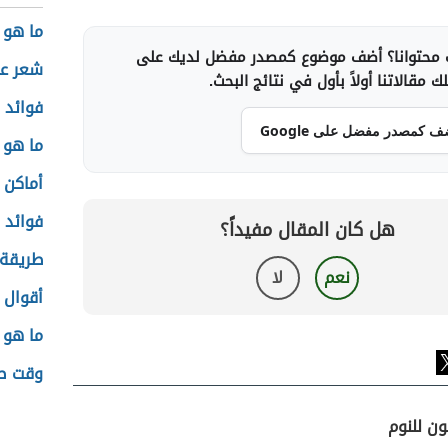
ما هو 
محتوانا؟ أضف موضوع كمصدر مفضل لديك على
شعر ع
 مقالاتنا أولاً بأول في نتائج البحث.
فوائد 
ف كمصدر مفضل على Google
ما هو 
أماكن 
فوائد 
هل كان المقال مفيداً؟
طريقة 
نعم
لا
أقوال 
ما هو 
وقت ص
ون للنوم