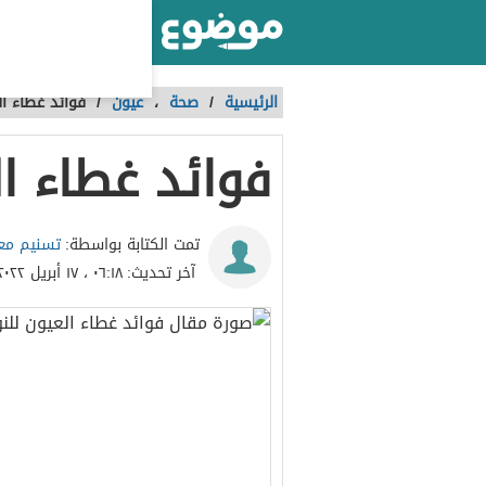
أكبر موقع عربي بالعالم
الرئيسية
/
صحة
،
عيون
/
فوائد غطاء ال
فوائد غطاء ال
تسنيم معا
تمت الكتابة بواسطة:
آخر تحديث:
٠٦:١٨ ، ١٧ أبريل ٢٠٢٢