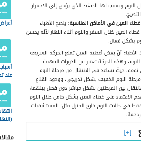
ل النوم ويسبب لها الضغط الذي يؤدي إلى الاحمرار
التهيج.
أعراض
طاء العين في الأماكن المناسبة:
ينصح الأطباء
غطاء العين خلال السفر والنوم أثناء النهار لأنّه يحسن
وم بشكل فعال.
 الأطباء أنّ بعض أغطية العين تمنع الحركة السريعة
النوم، وهذه الحركة تعتبر من الدورات المهمة
أسباب 
 نومه، حيثُ تساعد في الانتقال من مرحلة النوم
عند تح
مرحلة النوم الخفيف بشكل تدريجي، ووجود القناع
نتقال بين المرحلتين بشكل مباشر دون فصل بينهما،
م الاعتماد على غطاء العين بشكل كامل خلال النوم
قط في حالات النوم خارج المنزل مثل: المستشفيات
التهاب
زدحمة.
(الته
العين)
مقالا