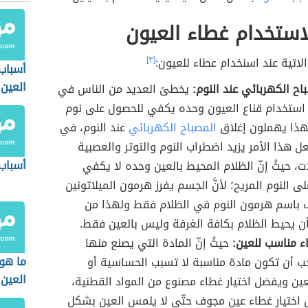
استخدام غطاء العيون
الاتية عند اسنخدام عطاء للعيون:
[٣]
أسباب 
العين
اح الكهربائي عند النوم:
يخطئ العديد من الناس في
استخدام قناع العيون وحده يكفي للحصول على نوم
هذا يهملون إغلاق
المصباح الكهربائي
عند النوم، في
عل هذا الأمر يزيد اضطراب النوم والتوتر والعصبية
أسباب
ات، حيثُ إنّ الظلام المحيط بالعين وحده لا يكفي
ى النوم المريح؛ لأنَّ الجسم يفرز هرمون الميلاتونين
 باسم هرمون النوم في الظلام فقط ولهذا من
ن يحيط الظلام بكافة الغرفة وليس بالعين فقط.
اء مناسب للعين:
حيثُ إنّ المادة التي يصنع منها
ما هو
ب أن تكون مادة مناسبة لا تسبب الحساسية أو
العين
عين ويفضل اختيار غطاء مصنوع من المواد القطنية،
اختيار غطاء عين مجوف حتّى لا يلمس العين بشكل