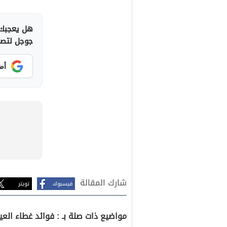
هل يعجبك 
جوجل لتصلك
أض
شارك المقالة
فيسبوك
تويتر
مواضيع ذات صلة بـ : فوائد غطاء العي