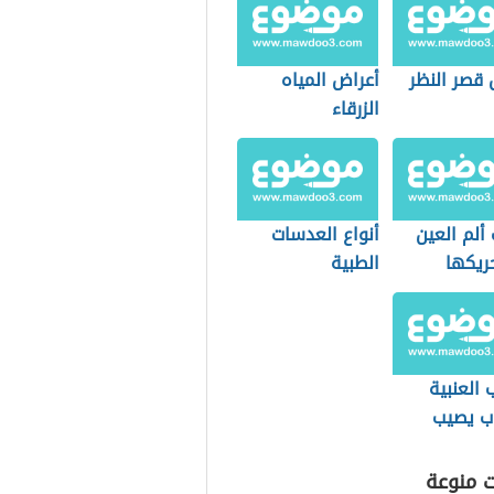
 قصر النظر
أعراض المياه
الزرقاء
ألم العين
أنواع العدسات
ريكها
الطبية
واستخداماتها
 العنبية
اب يصيب
ت منوعة