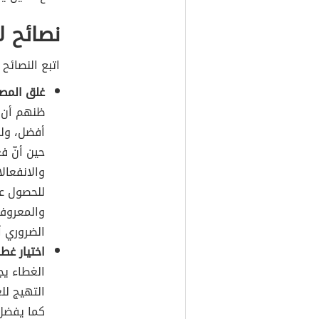
نصائح ل
اتبع النصائح 
غلق المصب
ظنهم أن 
أفضل، ول
حين أنّ ف
والانفعال
للحصول عل
والمعروف
الضروري أ
اختيار غط
الغطاء يج
التهيج لل
كما يفضل 