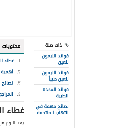
ذات صلة
محتويات
فوائد الليمون
١
غطاء ال
للعين
٢
أهمية 
فوائد الليمون
للعين طبياً
٣
نصائح 
فوائد المخدة
٤
المراجع
الطبية
نصائح مهمة في
غطاء ال
التهاب الملتحمة
يعد النوم من