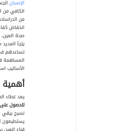
الإنسان
الجسد
الكافي من ال
من الدراسات 
انخفاض كفاءة
صحة العين، ح
يلجأ العديد 
تساعدهم في 
المساهمة ف
الأساليب است
أهمية غ
يعد غطاء ال
للحصول على 
نسيج يبقي ا
يستطيعون ال
قناع العين 