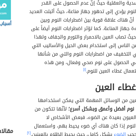
ية والعقلية حيثُ إنّ عدم الحصول على القدر
نوم يؤدي إلى تدهور جهاز مناعة، حيثُ أثبتت العديد
أنّ هناك علاقة قوية بينَ اضطرابات النوم وبين
أسباب
 جهاز المناعة. كما تؤثر اضطرابات النوم أيضاً على
يثُ تصاب العين بالاحمرار والتورم والجفاف ولهذا
من الناس إلى استخدام بعض الحيل والأساليب التي
التخفيف من اضطرابات النوم والتي من شأنها
ي الحصول على نوم صحي وفعال، ومن هذه
عمال غطاء العين للنوم.
[١]
طاء العين
عين من الوسائل المهمة التي يمكن استخدامها
نوم أفضل وأعمق وبشكل أسرع؛
لأنّها تتكون من
لعيون بعيدة عن الضوء، فبعض الأشخاص لا
نوم إذا كان هناك أي ضوء يحيط بهم، واستعمال
مقالا
يحجب
الضوء
بشكل كامل، حيث يحيط الظلام بالعينين.
[٢]