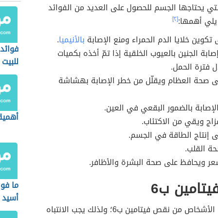
تي يحتاجها الجسم للحصول على العديد من الفوائد
يلي أهمها:
[٢]
تكوين خلايا الدم الحمراء ومنع الإصابة
بالأنيميا
.
فوائد 
صابة الجنين بالعيوب الخلقية إذا تمّ أخذه بكميات
للبيت
ل فترة الحمل.
ى صحة العظام ويقلّل من خطر الإصابة بهشاشة
إصابة بالضمور البقعي في العين.
أهمية 
مزاج ويقي من الاكتئاب.
ى إنتاج الطاقة في الجسم.
ة القلب.
ر ويحافظ على صحة البشرة والأظافر.
يتامين ب6
ما فوا
أسيد
يُعاني غالبية الأشخاص من نقص فيتامين ب6؛ ولذلك يجب الانتباه