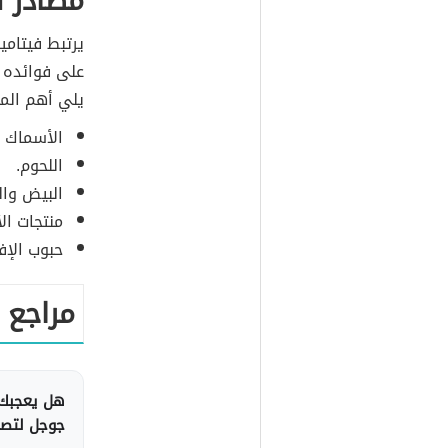
مصادر ف
على فوائده 
يلي أهم المص
الأسماك و
اللحوم.
البيض وال
منتجات الأ
حبوب الإف
مراجع
هل يعجبك 
جوجل لتصلك