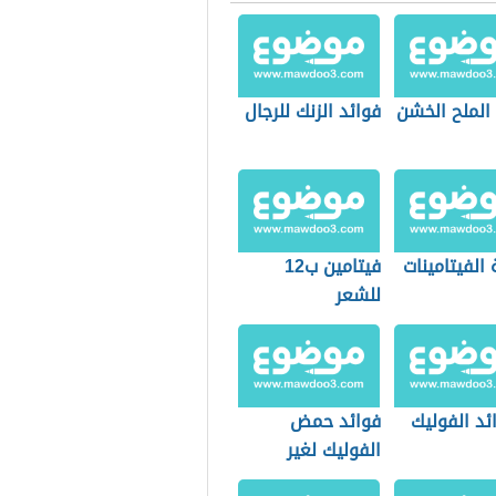
الملح الخشن
فوائد الزنك للرجال
الفيتامينات
فيتامين ب12
للشعر
ئد الفوليك
فوائد حمض
الفوليك لغير
الحامل