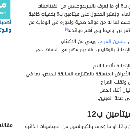
يُعتبر فيتامين ب6 أو ما يُعرف بالبيريدوكسين من الفيتامينات
الذائبة في الماء، ويُعتبر الحصول على فيتامين ب6 بكميات كافية
للجسم لما له من فوائد صحية ولدوره في الوقاية من
أهمية
والبو
أمراض، وفيما يلي أهم فوائده:
[١]
الإنسا
ى
تحسين المزاج
، ويقي من الاكتئاب.
إصابة بالزهايمر، وله دور مهم في الحفاظ على
صابة بأنيميا الدم.
الأعراض المتعلقة بالمتلازمة السابقة للحيض، بما في
 وتقلب المزاج.
يان أثناء الحمل.
ى صحة العينين.
تامين ب12
مقالا
يُعتبر فيتامين ب12 أو ما يُعرف بالكوبالامين من الفيتامينات الذائبة