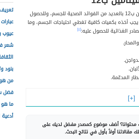
يتامين ب12
تعريف 
يرتبط فيتامين ب12 بالعديد من الفوائد الصحية للجسم، وللحصول
عبارات 
يجب أخذه بكميات كافية تغطي احتياجات الجسم، وما
ادر الغذائية للحصول عليه:
[٤]
عيوب ب
المحار.
شعر فز
الثقافة
دواجن.
لبان.
بنود وث
طار المدعّمة.
من هو 
فضل س
ما هو 
أدعية 
محتوانا؟ أضف موضوع كمصدر مفضل لديك على
 مقالاتنا أولاً بأول في نتائج البحث.