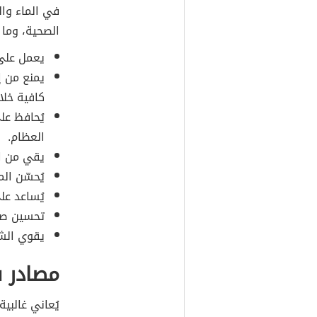
في الماء وال
الصحية، وما 
يعمل على 
يمنع من إ
كافية خلا
يُحافظ عل
العظام.
يقي من ال
يُحسّن ال
يُساعد عل
تحسين صح
يقوي الشع
مصادر ف