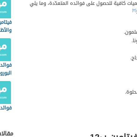
يات كافية للحصول على فوائده المتعدّدة، وما يلي
[٣]
فيتام
والأظا
مون.
ا.
اج.
فوائد
البورو
حلوة.
فوائد 
مقالا