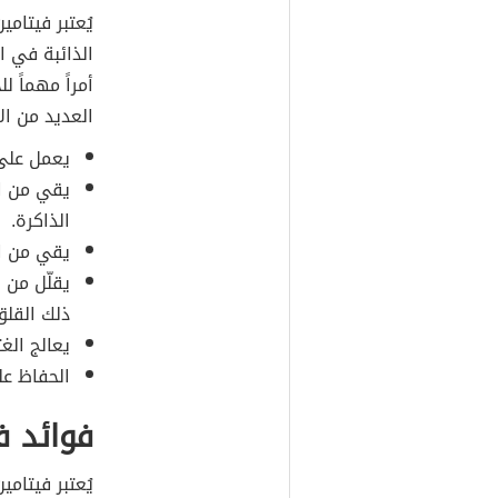
أمراً مهماً 
العديد من ال
يعمل عل
يقي من ال
الذاكرة.
يقي من الإ
يقلّل من 
ذلك القلق
يعالج الغث
الحفاظ عل
فوائد في