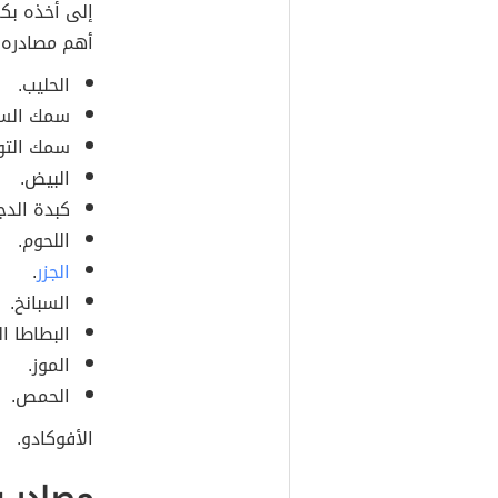
إلى أخذه بكم
أهم مصادره:
الحليب.
سمك السل
سمك التون
البيض.
كبدة الدج
اللحوم.
الجزر
.
السبانخ.
البطاطا ال
الموز.
الحمص.
الأفوكادو.