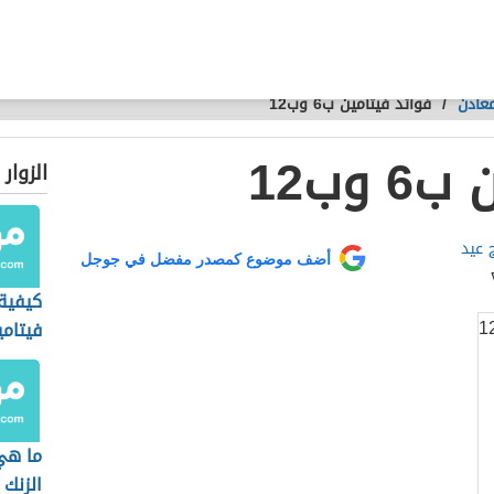
معادن
/
فوائد فيتامين ب6 وب12
وب12
الزوار
 عيد
أضف موضوع كمصدر مفضل في جوجل
كيفية
فيتامين E ل
ما هي
الزنك