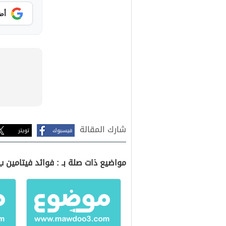
أض
شارك المقالة
فيسبوك
تويتر
مواضيع ذات صلة بـ : فوائد فيتامين ب6 وب12