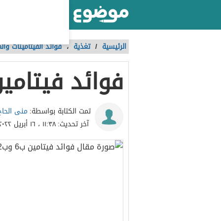
أكبر موقع عربي بالعالم
الرئيسية
/
تغذية
،
فوائد الفيتامينات وال
فوائد فيتامين ب6 
منى الحاج
تمت الكتابة بواسطة:
آخر تحديث:
١١:٣٨ ، ١٦ أبريل ٢٠٢٢