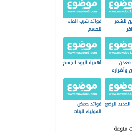
ين للشعر
فوائد شرب الماء
فر
للجسم
 معدن
أهمية اليود للجسم
ن وأضراره
الحديد للرضع
فوائد حمض
الفوليك للبنات
ت منوعة