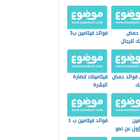
 حمض
فوائد فيتامين ب3
ك للرجال
فوائد حمض
فيتامينات لنضارة
يك
البشرة
مين
فوائد فيتامين ب 1
ول عن نمو