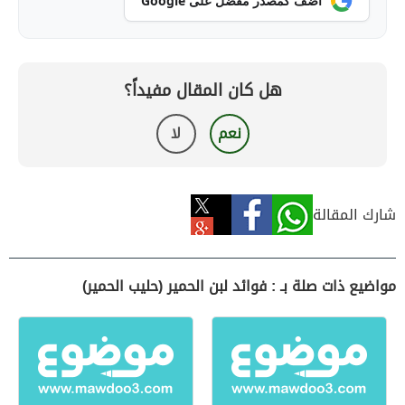
أضف كمصدر مفضل على Google
هل كان المقال مفيداً؟
نعم
لا
شارك المقالة
مواضيع ذات صلة بـ : فوائد لبن الحمير (حليب الحمير)