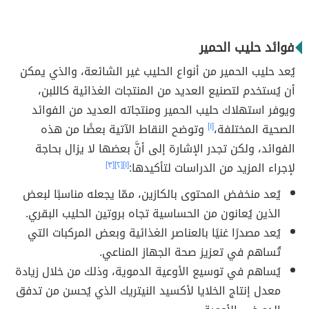
فوائد حليب الحمير
يُعد حليب الحمير من أنواع الحليب غير الشائعة، والذي يمكن
أن يُستخدم لتصنيع العديد من المنتجات الغذائية كاللبن،
ويوفر استهلاك حليب الحمير ومنتجاته العديد من الفوائد
الصحية المختلفة،
[١]
وتوضح النقاط الآتية بعضًا من هذه
الفوائد، ولكن تجدر الإشارة إلى أنَّ بعضها لا يزال بحاجة
لإجراء المزيد من الدراسات لتأكيدها:
[١]
[٢]
[٣]
يُعد منخفض المحتوى بالكازين، ممّا يجعله مناسبًا لبعض
الذين يُعانون من الحساسية تجاه بروتين الحليب البقري.
يُعد مصدرًا غنيًا بالعناصر الغذائية وبعض المركبات التي
تُساهم في تعزيز صحة الجهاز المناعي.
يُساهم في توسيع الأوعية الدموية، وذلك من خلال زيادة
معدل إنتاج الخلايا لأكسيد النيتريك الذي يُحسن من تدفق