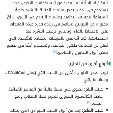
الغذائية، إلا أنَّه له العديد من الاستخدامات الأخرى، حيث
يُستخدم في تحضير بعض منتجات العناية بالبشرة خاصةً
المتعلقة بتخفيف التجاعيد وعلامات التقدم في السن، إذ إنَّ
محتواه من البروتين يُساهم في زيادة قدرة هذه المنتجات
على الاحتفاظ بالماء، وبالتالي ترطيب البشرة عند
استخدامها، كما أنَّه غني بالمركبات المضادة للأكسدة التي
تُقلل من احتمالية ظهور التجاعيد، ويُستخدم أيضًا في تصنيع
بعض أنواع الصابون والشامبو.
[١]
[٢]
أنواع أخرى من الحليب
توجد بعض الأنواع الأخرى من الحليب التي يُمكن استهلاكها،
ومنها ما يأتي:
حليب البقر:
يحتوي على نسبة عالية من العناصر الغذائية
خاصةً الكالسيوم الضروري لتعزيز صحة العظام، ونمو
الجسم.
[٤]
حليب الماعز:
يُعد من أنواع الحليب الحيواني الذي يمتلك