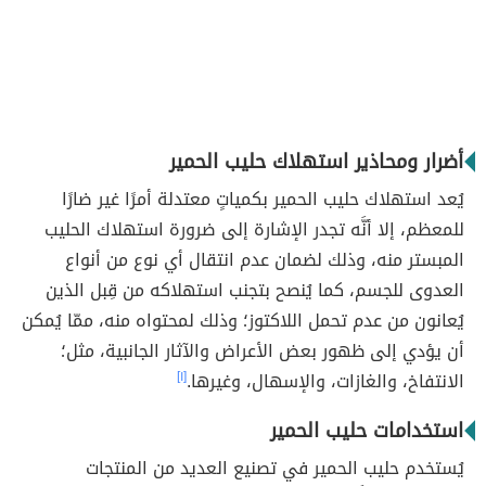
أضرار ومحاذير استهلاك حليب الحمير
يُعد استهلاك حليب الحمير بكمياتٍ معتدلة أمرًا غير ضارًا
للمعظم، إلا أنَّه تجدر الإشارة إلى ضرورة استهلاك الحليب
المبستر منه، وذلك لضمان عدم انتقال أي نوع من أنواع
العدوى للجسم، كما يُنصح بتجنب استهلاكه من قِبل الذين
يُعانون من عدم تحمل اللاكتوز؛ وذلك لمحتواه منه، ممّا يُمكن
أن يؤدي إلى ظهور بعض الأعراض والآثار الجانبية، مثل؛
الانتفاخ، والغازات، والإسهال، وغيرها.
[١]
استخدامات حليب الحمير
يُستخدم حليب الحمير في تصنيع العديد من المنتجات