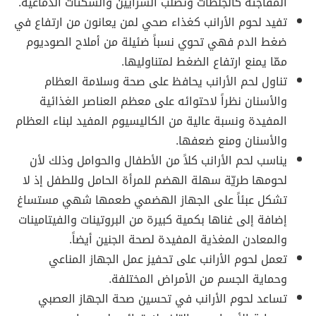
المفاجئة كالجلطات وتصلب الشرايين والسكتات الدماغية.
تفيد لحوم الأرانب كغذاء صحي لمن يعانون من ارتفاع في
ضغط الدم فهي تحوي نسباً ضئيلة من أملاح الصوديوم
ممّا يمنع ارتفاع الضغط لمتناوليها.
تناول لحم الأرانب يحافظ على صحة وسلامة العظام
والأسنان نظراً لاحتوائه على معظم العناصر الغذائية
المفيدة ونسبة عالية من الكاليسيوم المفيد لبناء العظام
والأسنان ومنع ضعفها.
يناسب لحم الأرانب كلاً من الأطفال والحوامل وذلك لأن
لحومها طريّة سهلة الهضم للمرأة الحامل وللطفل إذ لا
تشكل عبئاً على الجهاز الهضمي طعمها شهي مستساغ
إضافة إلى غناها بكمية كبيرة من البروتينات والفيتامينات
والمعادن المغذية المفيدة لصحة الجنين أيضاً.
تعمل لحوم الأرانب على تحفيز عمل الجهاز المناعي
وحماية الجسم من الأمراض المختلفة.
تساعد لحوم الأرانب في تحسين صحة الجهاز العصبي