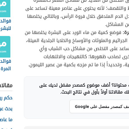
ى التخلص من العديد من مشاكل الشعر كالقشرة
والتقصف؛ لأنه يحتوي على عناصر معينة تساعد على
ل الدم المتدفق خلال فروة الرأس، وبالتالي يخلصها
فوائد 
ن المشاكل.
للبشرة
رة:
فوضع كمية من ماء الورد على البشرة يخلصها من
الجراثيم والملوثات والأوساخ والخلايا الجلدية الميتة،
يساعد على التخلص من مشاكل حب الشباب وأي
ى تصاحب ظهورها؛ كالتهيجات والالتهابات
فوائد 
، وتحديداً إذا ما تم مزجه بكمية من عصير الليمون.
المرة
مقالا
محتوانا؟ أضف موضوع كمصدر مفضل لديك على
 مقالاتنا أولاً بأول في نتائج البحث.
حكم رو
ف كمصدر مفضل على Google
بحث عن
ما عاص