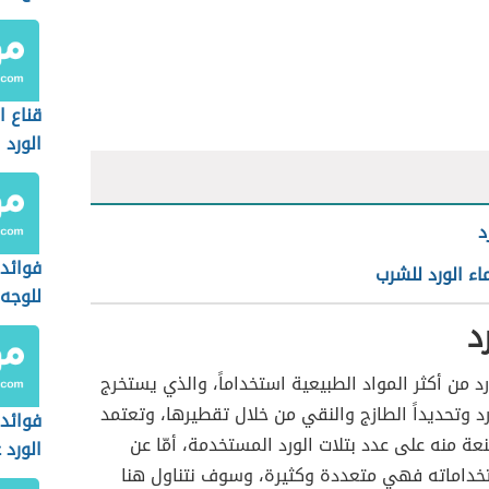
قناع ا
الورد
د
فوائد 
اء الورد للشرب
للوجه
د
ورد من أكثر المواد الطبيعية استخداماً، والذي يستخرج
رد وتحديداً الطازج والنقي من خلال تقطيرها، وتعتمد
فوائد
عة منه على عدد بتلات الورد المستخدمة، أمّا عن
الورد 
خداماته فهي متعددة وكثيرة، وسوف نتناول هنا