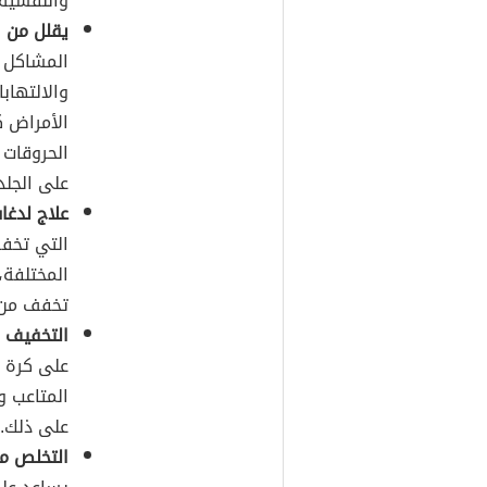
والنفسية.
يقلل من ال
المشاكل ا
والالتهاب
الأمراض ك
الحروقات 
على الجلد
علاج لدغا
التي تخفف
المختلفة،
تخفف من ا
التخفيف 
على كرة ق
المتاعب و
على ذلك.
التخلص م