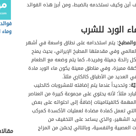
رف أين وكيف نستخدمه بالضبط، ومن أبرز هذه الفوائد
فوائد
اء الورد للشرب
وماء ا
 والمطبخ:
يتم استخدامه على نطاق واسعة في أشهر
لعالمي وفي مقدمتها المطبخ الإيراني، بحيث يمنح
ل رائحة جميلة وفريدة، كما يتم وضعه مع الطعام
هة مميزة، وفي مناطق معينة يكون ماء الورد مادة
 العديد من الأطباق كالكاري مثلاً.
ّة:
وتحديداً عندما يتم إضافته للمشروبات كالحليب
لبارد مثلاً؛ لأنه يحتوي على مجموعة كبيرة من العناصر
المهمة كالفيتامينات إضافةً إلى احتوائه على بعض
التي تعمل كمادة مضادة لعمليات الأكسدة كمركب
يد الشهير، والذي يساعد على التخفيف من
ت العصبية والنفسية، وبالتالي يُحسّن من المزاج
مقالا