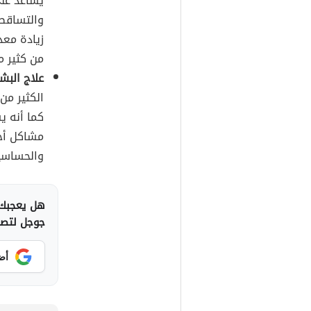
يساعد عل
والتساقط 
زيادة معد
من كثير م
علاج البش
الكثير من 
كما أنه 
مشاكل أخر
والحساسية
هل يعجبك 
جوجل لتصلك
أض