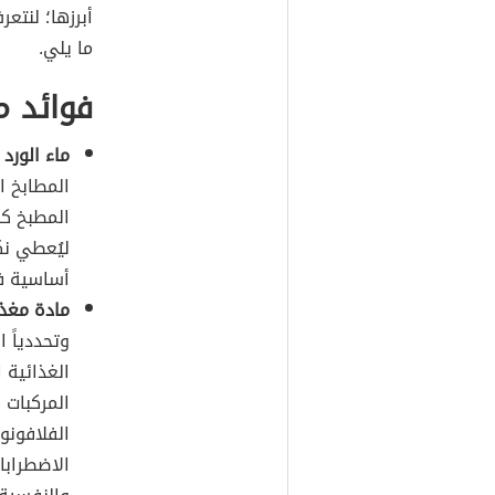
أبرزها؛ لنتع
ما يلي.
فوائد م
ماء الورد
المطابخ ا
المطبخ كك
ليُعطي نك
أساسية في
مادة مغذي
وتحددياً ا
الغذائية 
المركبات 
الفلافونو
الاضطرابا