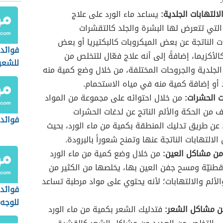
التهابات الجلدية:
يساعد ماء الورد على علاج
لتي تتعرض لها البشرة والجلد كالتقشرات
ات الناتجة عن بعض الميكروبات كالبكتيريا أو بعض
فوائد 
الأكزيما، إضافةً إلى أنه علاج فعّال للتخلص من
للشعر
الجلدية والجروحات المختلفة، من خلال وضع كمية منه
 أو إضافة كمية منه في مياه الاستحمام.
ت الحشرات:
من خلال احتوائه على مجموعة من المواد
 من الحكة والألم الناتج عن لدغات الحشرات
فوائد 
 عن طريق تدليك المنطقة بكمية من ماء الورد، بحيث
لالتهابات الناتجة عنها وتمنح شعوراً بالبرودة.
من مشاكل العين:
من خلال وضع كمية من ماء الورد
طنيّة ومسح جفن العين بها، يخلصها من الكثير من
الألم والالتهابات؛ لأنه يحتوي على مواد مرطبة تساعد
فوائد 
للوجه
ن مشاكل الشعر:
فتدليك الشعر بكمية من ماء الورد