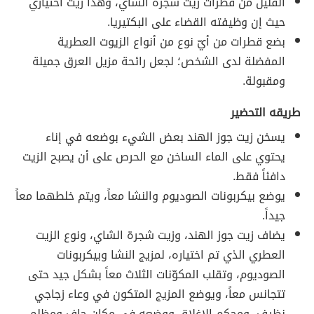
القليل من قطرات زيت شجرة الشاي، وهذا زيت اختياري
حيث إن وظيفته القضاء على البكتيريا.
بضع قطرات من أيّ نوع من أنواع الزيوت العطرية
المفضلة لدى الشخص؛ لجعل رائحة مزيل العرق جميلة
ومقبولة.
طريقه التحضير
يسخن زيت جوز الهند بعض الشيء بوضعه في إناء
يحتوي على الماء الساخن مع الحرص على أن يصبح الزيت
دافئاً فقط.
يوضع بيكربونات الصوديوم والنشا معاً، ويتم خلطهما معاً
جيداً.
يضاف زيت جوز الهند، وزيت شجرة الشاي، ونوع الزيت
العطري الذي تم اختياره، لمزيج النشا وبيكربونات
الصوديوم، وتقلب المكوّنات الثلاث معاً بشكل جيد حتى
تتجانس معاً، ويوضع المزيج المتكون في وعاء زجاجي
نظيف، ومحكم الإغلاق ووضعه في مكان جاف ومظلم