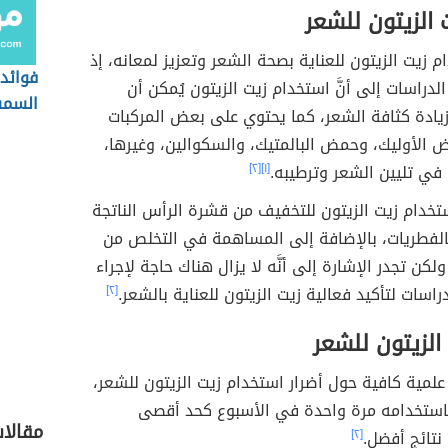
 الزيتون للشعر
م زيت الزيتون للعناية بصحة الشعر وتعزيز لمعانه، إذ
فوائد 
دراسات إلى أنَّ استخدام زيت الزيتون يُمكن أن
السمس
يادة كثافة الشعر، كما يحتوي على بعض المركبات
الأبي
ض الأوليك، وحمض البالمتيك، والسكوالين، وغيرها،
في تليين الشعر وترطيبه.
[١]
[٢]
تخدام زيت الزيتون للتخفيف من قشرة الرأس الناتجة
بالفطريات، بالإضافة إلى المساهمة في التخلص من
كن تجدر الإشارة إلى أنَّه لا يزال هناك حاجة لإجراء
راسات لتأكيد فعالية زيت الزيتون للعناية بالشعر.
[٢]
 الزيتون للشعر
 علمية كافية حول أضرار استخدام زيت الزيتون للشعر،
باستخدامه مرة واحدة في الأسبوع كحد أقصى
مقالات
نتائج أفضل.
[٢]