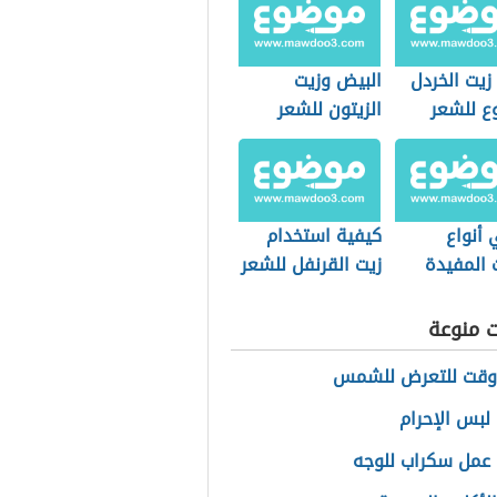
زيت الخردل
البيض وزيت
وع للشعر
الزيتون للشعر
 أنواع
كيفية استخدام
 المفيدة
زيت القرنفل للشعر
ت منوعة
وقت للتعرض للشمس
لبس الإحرام
عمل سكراب للوجه