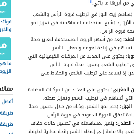
ي من أبرزها ما يأتي:
[٤]
يُساهم زيت اللوز في ترطيب فروة الرأس والشعر.
فوائد 
لأرز:
إذ يَشيع استخدامه لمساهمته في تعزيز نمو
والخر
حة فروة الرأس.
لهند:
يُعد من أشهر الزيوت المستخدمة لتعزيز صحة
 يُساهم في زيادة نعومة ولمعان الشعر.
با:
يحتوي على العديد من المركبات الكيميائية التي
ما هي
ى ترطيب الشعر، وتعزيز صحة فروة الرأس.
الزيوت
در:
إذ يُساعد على ترطيب الشعر، والحفاظ على
للشعر
مقالا
ان المغربي:
يحتوي على العديد من المركبات المضادة
لتي تُساهم في ترطيب الشعر وتعزيز صحته.
أفضل 
الجبل:
يُحفز نمو الشعر، وذلك من خلال تحسين صحة
طريقة 
يادة تدفق الدورة الدموية في فروة الرأس.
الصندل:
يتميز بمساهمته في تحسين حالات جفاف
طريقة 
عر، بالإضافة إلى إعطاء الشعر رائحة عطرية لطيفة.