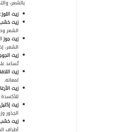
بالشعر، والت
زيت اللوز:
زيت خشب ا
الشعر وص
زيت جوز ا
الشعر، إذ
زيت الجوجو
تُساعد عل
زيت اللافن
لمعانه.
زيت الأرغ
للأكسدة ا
زيت إكليل 
الجذور وز
زيت خشب 
أطراف الش