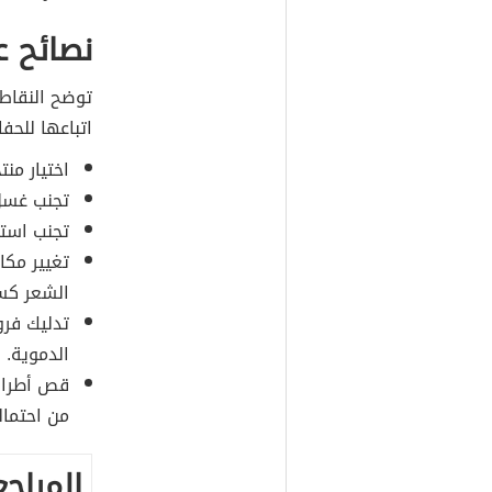
نصائح ع
توضح النقاط ا
اتباعها للحف
اختيار منت
تجنب غسل 
تجنب استخ
تغيير مك
الشعر كسو
تدليك فرو
الدموية.
قص أطراف
من احتمال
المراجع