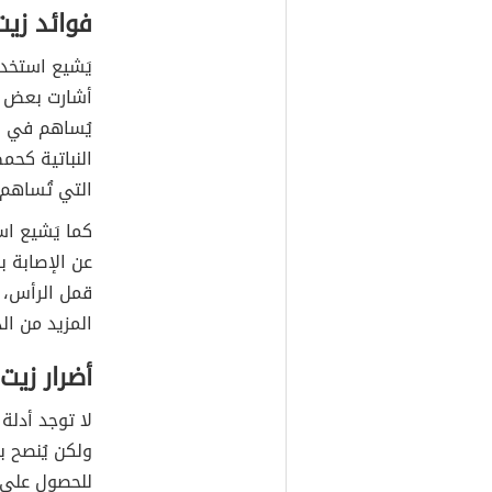
فوائد زيت
يَشيع استخدا
أشارت بعض ال
يُساهم في ز
النباتية كحم
التي تُساهم 
كما يَشيع اس
عن الإصابة 
قمل الرأس، ول
المزيد من الد
أضرار زيت
لا توجد أدلة
ولكن يُنصح 
للحصول على 