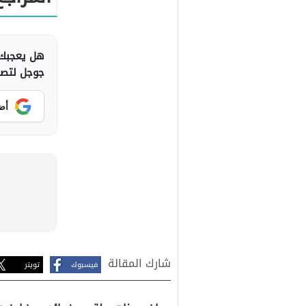
هل يعجبك 
جوجل لتصلك
أض
شارك المقالة
فيسبوك
تويتر