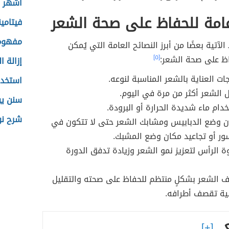
أشهر ا
امة للحفاظ على صحة الشعر
فيتامي
مفهوم 
لآتية بعضًا من أبرز النصائح العامة التي يُمكن
اظ على صحة الشعر:
[٥]
إزالة ا
جات العناية بالشعر المناسبة لنوعه.
استخدا
الشعر أكثر من مرة في اليوم.
سنن يو
دام ماء شديدة الحرارة أو البرودة.
شرح نو
ان وضع الدبابيس ومشابك الشعر حتى لا تتكون في
ر أو تجاعيد مكان وضع المشبك.
ة الرأس لتعزيز نمو الشعر وزيادة تدفق الدورة
 الشعر بشكلٍ منتظم للحفاظ على صحته والتقليل
ية تقصف أطرافه.