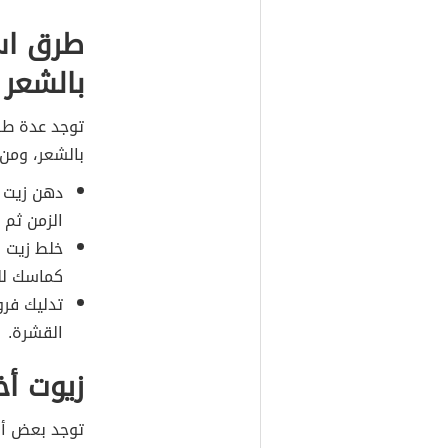
طرق است
بالشعر
توجد عدة طرق
بالشعر، ومن 
دهن زيت ا
الزمن ثم 
خلط زيت ا
كماسك للع
تدليك فرو
القشرة.
زيوت أخ
توجد بعض أنو