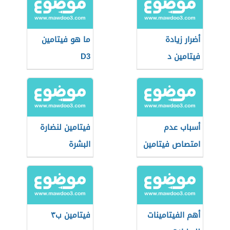
أضرار زيادة
ما هو فيتامين
فيتامين د
D3
أسباب عدم
فيتامين لنضارة
امتصاص فيتامين
البشرة
د
أهم الفيتامينات
فيتامين ب٣