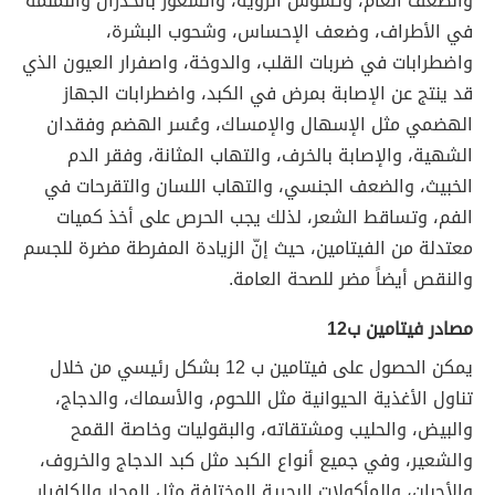
والضعف العام، وتشوش الرؤية، والشعور بالخدران والنمنمة
في الأطراف، وضعف الإحساس، وشحوب البشرة،
واضطرابات في ضربات القلب، والدوخة، واصفرار العيون الذي
قد ينتج عن الإصابة بمرض في الكبد، واضطرابات الجهاز
الهضمي مثل الإسهال والإمساك، وعُسر الهضم وفقدان
الشهية، والإصابة بالخرف، والتهاب المثانة، وفقر الدم
الخبيث، والضعف الجنسي، والتهاب اللسان والتقرحات في
الفم، وتساقط الشعر، لذلك يجب الحرص على أخذ كميات
معتدلة من الفيتامين، حيث إنّ الزيادة المفرطة مضرة للجسم
والنقص أيضاً مضر للصحة العامة.
مصادر فيتامين ب12
يمكن الحصول على فيتامين ب 12 بشكل رئيسي من خلال
تناول الأغذية الحيوانية مثل اللحوم، والأسماك، والدجاج،
والبيض، والحليب ومشتقاته، والبقوليات وخاصة القمح
والشعير، وفي جميع أنواع الكبد مثل كبد الدجاج والخروف،
والأجبان، والمأكولات البحرية المختلفة مثل المحار والكافيار