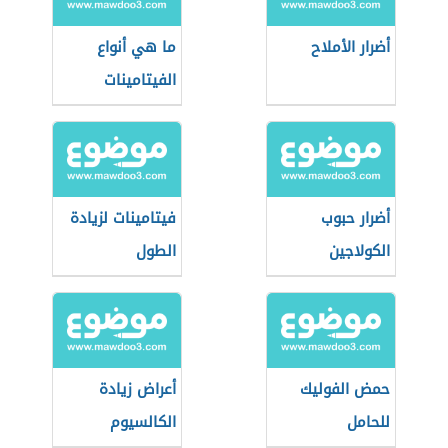
أضرار الأملاح
ما هي أنواع
الفيتامينات
أضرار حبوب
فيتامينات لزيادة
الكولاجين
الطول
حمض الفوليك
أعراض زيادة
للحامل
الكالسيوم