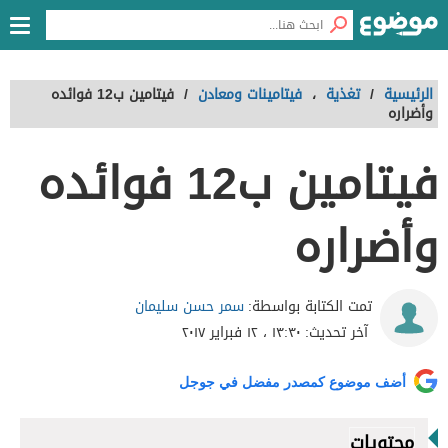
الرئيسية
/
تغذية
،
فيتامينات ومعادن
/
فيتامين ب12 فوائده
وأضراره
فيتامين ب12 فوائده
وأضراره
سمر حسن سليمان
تمت الكتابة بواسطة:
آخر تحديث:
١٣:٣٠ ، ١٢ فبراير ٢٠١٧
أضف موضوع كمصدر مفضل في جوجل
محتويات