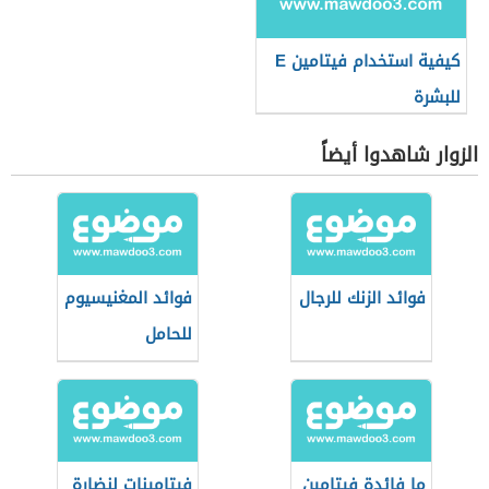
كيفية استخدام فيتامين E
للبشرة
الزوار شاهدوا أيضاً
فوائد الزنك للرجال
فوائد المغنيسيوم
للحامل
ما فائدة فيتامين
فيتامينات لنضارة