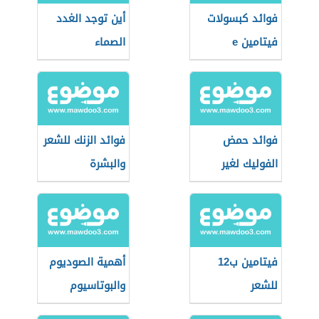
فوائد كبسولات
أين توجد الغدد
فيتامين e
الصماء
فوائد حمض
فوائد الزنك للشعر
الفوليك لغير
والبشرة
الحامل
فيتامين ب12
أهمية الصوديوم
للشعر
والبوتاسيوم
لجسم الإنسان