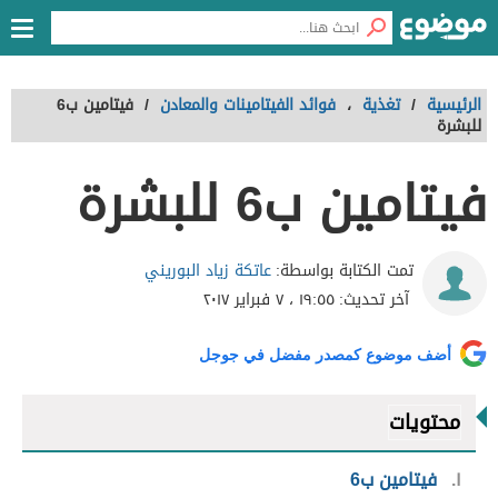
الرئيسية
/
تغذية
،
فوائد الفيتامينات والمعادن
/
فيتامين ب6
للبشرة
فيتامين ب6 للبشرة
عاتكة زياد البوريني
تمت الكتابة بواسطة:
آخر تحديث:
١٩:٥٥ ، ٧ فبراير ٢٠١٧
أضف موضوع كمصدر مفضل في جوجل
محتويات
١
فيتامين ب6