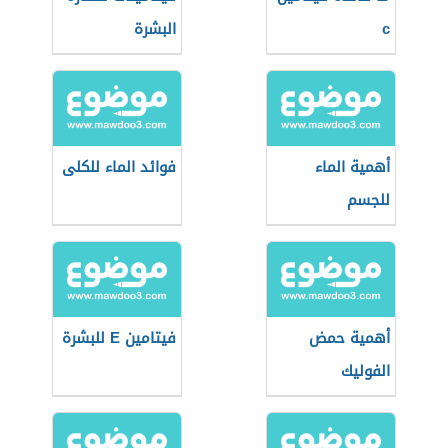
c
البشرة
أهمية الماء
فوائد الماء للكلى
للجسم
أهمية حمض
فيتامين E للبشرة
الفوليك