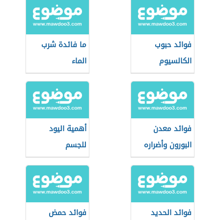
فوائد حبوب
ما فائدة شرب
الكالسيوم
الماء
فوائد معدن
أهمية اليود
البورون وأضراره
للجسم
فوائد الحديد
فوائد حمض