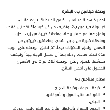
وصفة فيتامين ب6 للبشرة
نُحضر كبسولة فيتامين ب6 من الصيدلية، بالإضافة إلى
كبسولة فيتامين ب2، ونضيف من كل كبسولة نقطتين فقط،
ونمزجهما مع صفار بيضة، وملعقة كبيرة من زيت الجزر،
وملعقة كبيرة من جنين القمح، وملعقتين كبيرتين من
العسل، ونمزج المكوّنات جيداً، ثمّ نطبق الوصفة على الوجه
مدّة نصف ساعة، وذلك بعد أن نغسل الوجه جيداً ونجففه
بمنشفةٍ ناعمةٍ، ونكرر الوصفة ثلاث مرات في الأسبوع
للحصول على أفضل النتائج.
مصادر فيتامين ب6
كبدة الخروف وكبدة الدجاج.
الفواكه، مثل: الموز، والأفوكادو.
البيض.
اللحوم الحمراء بأنواعها، مثل: لحم البقر ولحم الخروف.