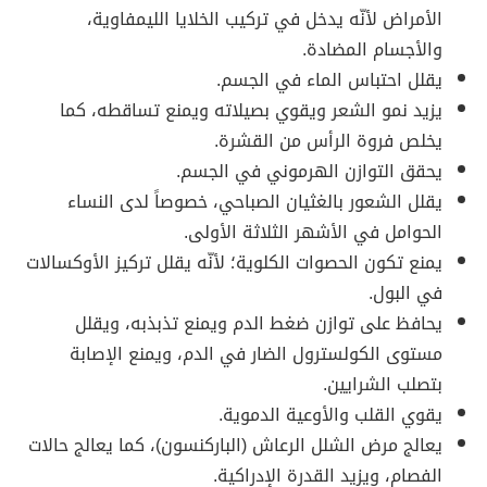
الأمراض لأنّه يدخل في تركيب الخلايا الليمفاوية،
والأجسام المضادة.
يقلل احتباس الماء في الجسم.
يزيد نمو الشعر ويقوي بصيلاته ويمنع تساقطه، كما
يخلص فروة الرأس من القشرة.
يحقق التوازن الهرموني في الجسم.
يقلل الشعور بالغثيان الصباحي، خصوصاً لدى النساء
الحوامل في الأشهر الثلاثة الأولى.
يمنع تكون الحصوات الكلوية؛ لأنّه يقلل تركيز الأوكسالات
في البول.
يحافظ على توازن ضغط الدم ويمنع تذبذبه، ويقلل
مستوى الكولسترول الضار في الدم، ويمنع الإصابة
بتصلب الشرايين.
يقوي القلب والأوعية الدموية.
يعالج مرض الشلل الرعاش (الباركنسون)، كما يعالج حالات
الفصام، ويزيد القدرة الإدراكية.