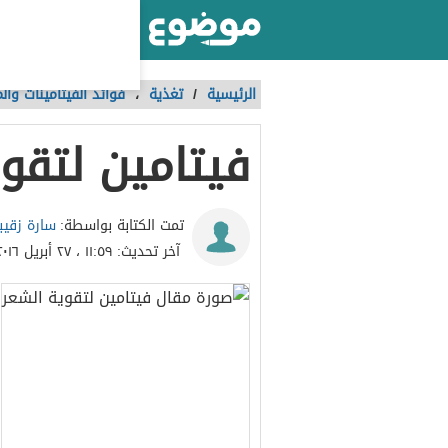
أكبر موقع عربي بالعالم
الرئيسية
/
تغذية
،
فوائد الفيتامينات وال
فيتامين لتقو
سارة زقيب
تمت الكتابة بواسطة:
آخر تحديث:
١١:٥٩ ، ٢٧ أبريل ٢٠١٦