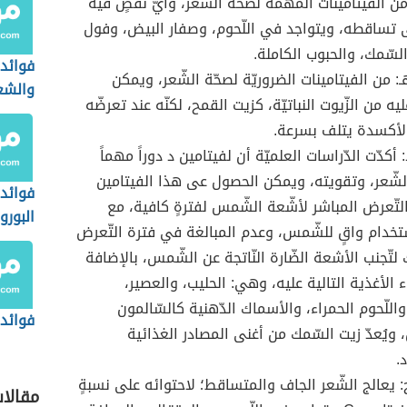
من الفيتامينات المهمّة لصحّة الشّعر، وأيّ نقصٍ فيه
تساقطه، ويتواجد في اللّحوم، وصفار البيض، وفول
السّمك، والحبوب الكاملة.
فوائد 
: من الفيتامينات الضروريّة لصحّة الشّعر، ويمكن
والشع
ه من الزّيوت النباتيّة، كزيت القمح، لكنّه عند تعرضّه
الأكسدة يتلف بسرعة.
 أكدّت الدّراسات العلميّة أن لفيتامين د دوراً مهماً
لشّعر، وتقويته، ويمكن الحصول عى هذا الفيتامين
فوائد
لتّعرض المباشر لأشّعة الشّمس لفترةٍ كافية، مع
البورو
تخدام واقٍ للشّمس، وعدم المبالغة في فترة التّعرض
لتّجنب الأشعة الضّارة النّاتجة عن الشّمس، بالإضافة
 الأغذية التالية عليه، وهي: الحليب، والعصير،
اللّحوم الحمراء، والأسماك الدّهنية كالسّالمون
فوائد 
، ويُعدّ زيت السّمك من أغنى المصادر الغذائية
.
: يعالج الشّعر الجاف والمتساقط؛ لاحتوائه على نسبةٍ
مقالا