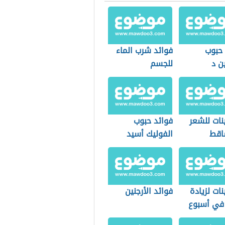
 حبوب
فوائد شرب الماء
ن د
للجسم
نات للشعر
فوائد حبوب
اقط
الفوليك أسيد
نات لزيادة
فوائد الأرجنين
 في أسبوع