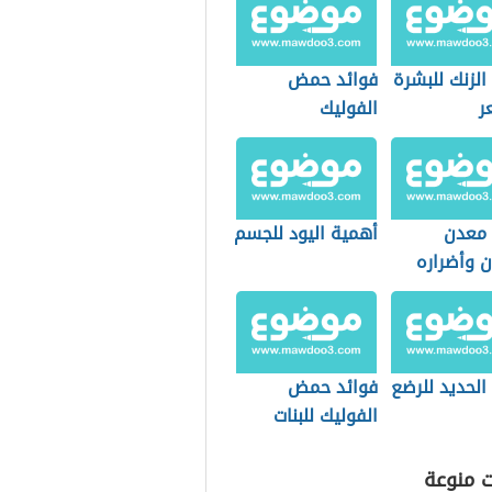
الزنك للبشرة
فوائد حمض
ر
الفوليك
 معدن
أهمية اليود للجسم
ن وأضراره
الحديد للرضع
فوائد حمض
الفوليك للبنات
ت منوعة