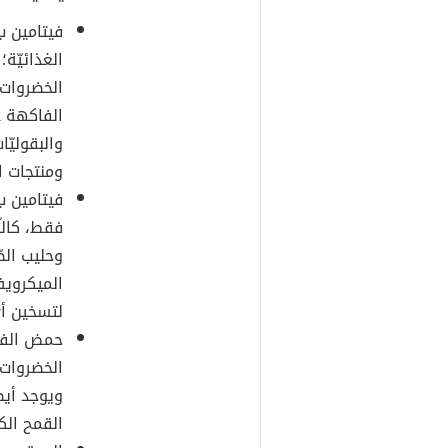
الغذائيّة
الخضروات 
الفاكهة غ
ومنتجات ال
فقط، كالل
وحليب الص
الميكرويف
لتسخين أي 
حمض الفول
الخضروات ا
ويوجد أيض
القمح الكا