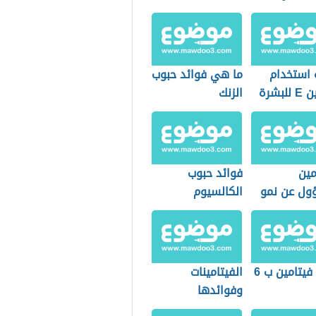
 استخدام
ما هي فوائد حبوب
لبشرة
الزنك
مين
فوائد حبوب
ول عن نمو
الكالسيوم
فيتامين ب 6
الفيتامينات
وفوائدها