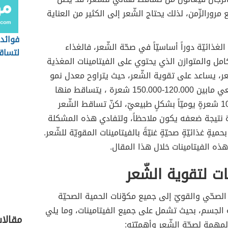
 مرورالزّمن، لذلك يحتاج الشّعر إلى الكثير من العناية
فوائد 
لغذائيّة دوراً أساسيّاً في صحّة الشّعر، فالغذاء
لتساق
امل والمتوازن الذي يحتوي على الفيتامينات المغذية
عر، يساعد على تقوية الشّعر، حيث يتراوح معدل نمو
الشّعر الطبيعي مابين 120.000-150.000 شعرة ، يتساقط منها
حوالي 50-100 شعرةٍ يوميّاً بشكلٍ طبيعيّ، لكنّ تساقط الشّعر
رة نتيجة ضعفه يكون ملاحظاً، ولتفادي هذه المشكلة
حميةٍ غذائيّةٍ صحيّةٍ غنيّةً بالفيتامينات المقويّة للشّعر.
ذه الفيتامينات خلال هذا المقال.
ات لتقوية الشّعر
 الصحّي والقويّ إلى جميع مكوّنات الحمية الصحيّة
ّة الجسم، بحيث تشمل على جميع الفيتامينات، وما يلي
مقالا
المهمة لصحّة الشّعر وأهميّته: