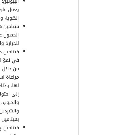
البيوتين: 
يعمل على 
الصّويا، و
فيتامين هـ
الحصول علي
للحرارة و
فيتامين د:
في نموّ ا
من خلال ا
مراعاة اس
لها، وذلك 
إلى احتواء
والحبوب، و
والسّردين
بفيتامين د
فيتامين ج