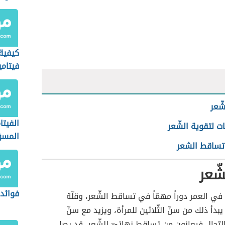
الحامل
كيفية
فيتامين E ل
ّعر
الفيتا
ات لتقوية الشّعر
المسؤ
تساقط الشعر
الشعر
ّعر
فوائد 
 في العمر دوراً مهمّاً في تساقط الشّعر، وقلّة
بدأ ذلك من سنّ الثّلاثين للمرأة، ويزيد مع سنّ
ا الرّجال فيعانون من تساقط نهائيّ للشّعر، قد يصل