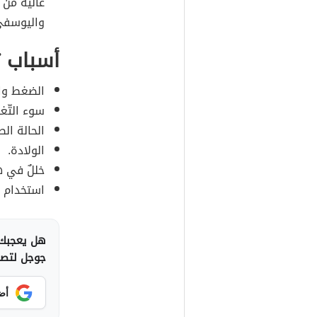
واليوسفي 
أسباب 
الضغط وال
سوء التّغ
الحالة الص
الولادة.
خللٌ في هر
استخدام مو
هل يعجبك 
جوجل لتصلك
أض