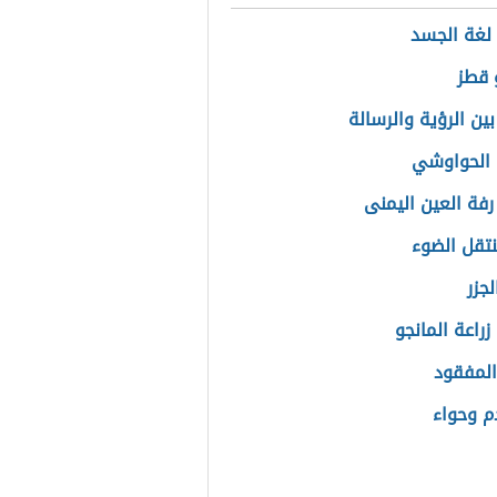
لغة الجسد
 قطز
ين الرؤية والرسالة
 الحواوشي
رفة العين اليمنى
تقل الضوء
جزر
راعة المانجو
المفقود
دم وحواء