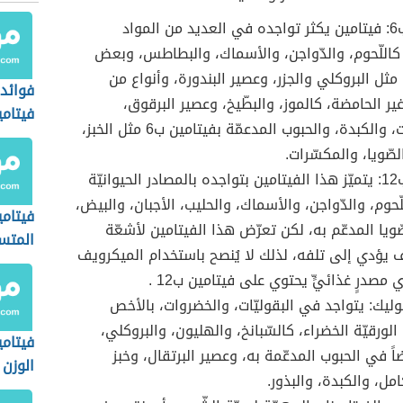
فيتامين ب6: فيتامين يكثر تواجده في العديد من المواد
؛ كاللّحوم، والدّواجن، والأسماك، والبطاطس، وبعض
مثل البروكلي والجزر، وعصير البندورة، وأنواع من
فوائد
ير الحامضة، كالموز، والبطّيخ، وعصير البرقوق،
فيتامي
والبقوليّات، والكبدة، والحبوب المدعمّة بفيتامين ب6 مثل الخبز،
صّويا، والمكسّرات.
فيتامين ب12: يتميّز هذا الفيتامين بتواجده بالمصادر الحيوانيّة
ّحوم، والدّواجن، والأسماك، والحليب، الأجبان، والبيض،
فيتامي
ّويا المدعّم به، لكن تعرّض هذا الفيتامين لأشعّة
المتس
 يؤدي إلى تلفه، لذلك لا يُنصح باستخدام الميكرويف
مصدرٍ غذائيٍّ يحتوي على فيتامين ب12 .
يك: يتواجد في البقوليّات، والخضروات، بالأخص
لورقيّة الخضراء، كالسّبانخ، والهليون، والبروكلي،
فيتامي
اً في الحبوب المدعّمة به، وعصير البرتقال، وخبز
الوزن
مل، والكبدة، والبذور.