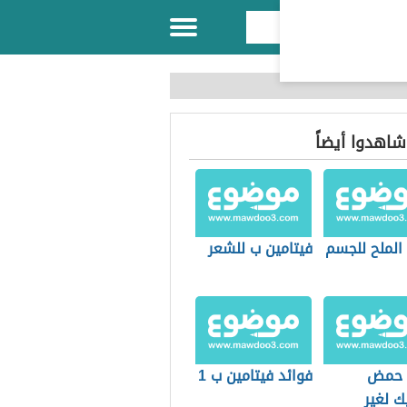
 شاهدوا أيضاً
الملح للجسم
فيتامين ب للشعر
 حمض
فوائد فيتامين ب 1
ك لغير