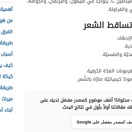
عالية من فيتامين C، يتواجد في اللّيمون، والبرتقال، والجوافة،
والفراولة.
أهمية 
من هو
تساقط الشعر
الفرق ب
إجهاد.
طريقة
ذية.
أسباب 
حيّة والنفسيّة.
كيف ين
مونات الغدّة الدّرقية.
كيكة ال
ادّ كيميائيّة ضارّة بالشّعر.
طريقة ز
ميراث 
محتوانا؟ أضف موضوع كمصدر مفضل لديك على
 مقالاتنا أولاً بأول في نتائج البحث.
أبناء آ
ف كمصدر مفضل على Google