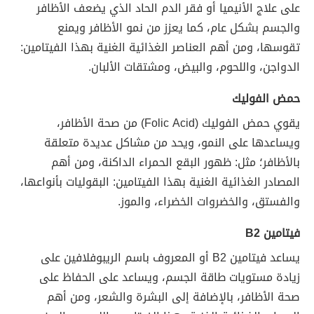
على علاج الأنيميا أو فقر الدم الحاد الذي يضعف الأظافر
والجسم بشكل عام، كما يعزز من نمو الأظافر ويمنع
تقوسها، ومن أهم العناصر الغذائية الغنية بهذا الفيتامين:
الدواجن، واللحوم، والبيض، ومشتقات الألبان.
حمض الفوليك
يقوي حمض الفوليك (Folic Acid) من صحة الأظافر،
ويساعدها على النمو، ويحد من مشاكل عديدة متعلقة
بالأظافر؛ مثل: ظهور البقع الحمراء الداكنة، ومن أهم
المصادر الغذائية الغنية بهذا الفيتامين: البقوليات بأنواعها،
والفستق، والخضروات الخضراء، والموز.
فيتامين B2
يساعد فيتامين B2 أو المعروف باسم الريبوفلافين على
زيادة مستويات طاقة الجسم، ويساعد على الحفاظ على
صحة الأظافر، بالإضافة إلى البشرة والشعر، ومن أهم