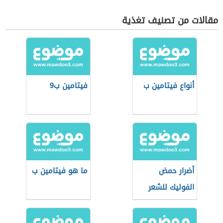
مقالات من تصنيف تغذية
أنواع فيتامين ب
فيتامين ب9
أضرار حمض
ما هو فيتامين ب
الفوليك للشعر