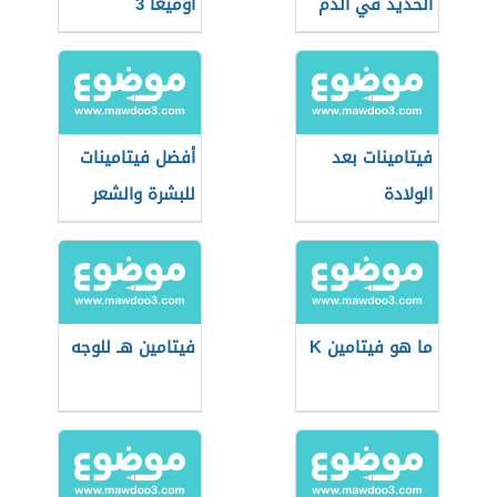
الحديد في الدم
أوميغا 3
فيتامينات بعد
أفضل فيتامينات
الولادة
للبشرة والشعر
والأظافر
ما هو فيتامين K
فيتامين هـ للوجه