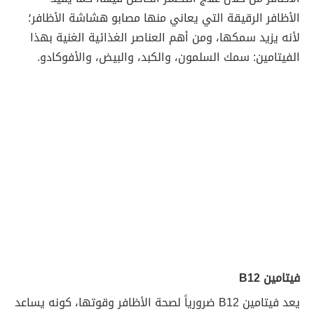
الأظافر الرقيقة التي يعاني منها مصابو هشاشة الأظافر؛
لأنه يزيد سمكها، ومن أهم العناصر الغذائية الغنية بهذا
الفيتامين: سمك السلمون، والكبد، والبيض، والأفوكادو.
فيتامين B12
يعد فيتامين B12 ضرورياً لصحة الأظافر وقوتها، كونه يساعد