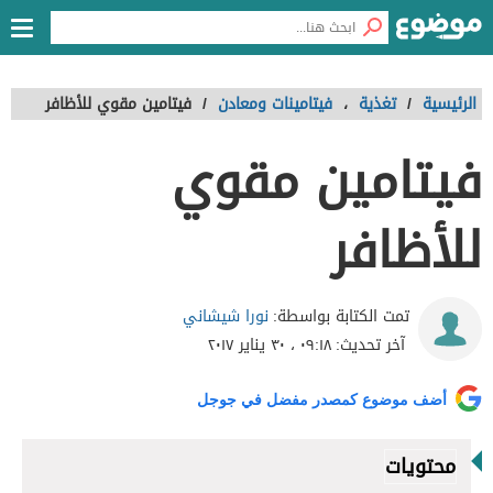
الرئيسية
/
تغذية
،
فيتامينات ومعادن
/
فيتامين مقوي للأظافر
فيتامين مقوي
للأظافر
نورا شيشاني
تمت الكتابة بواسطة:
آخر تحديث:
٠٩:١٨ ، ٣٠ يناير ٢٠١٧
أضف موضوع كمصدر مفضل في جوجل
محتويات