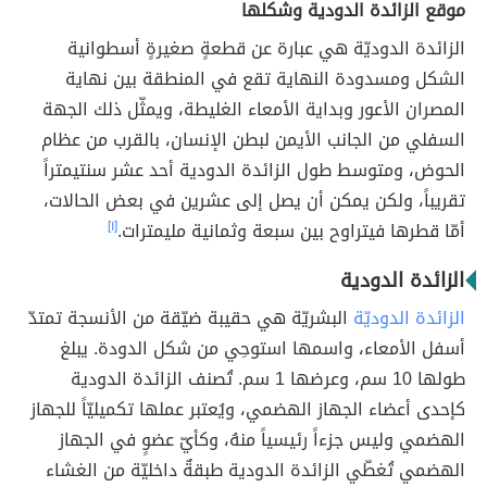
موقع الزائدة الدودية وشكلها
الزائدة الدوديّة هي عبارة عن قطعةٍ صغيرةٍ أسطوانية
الشكل ومسدودة النهاية تقع في المنطقة بين نهاية
المصران الأعور وبداية الأمعاء الغليطة، ويمثّل ذلك الجهة
السفلي من الجانب الأيمن لبطن الإنسان، بالقرب من عظام
الحوض، ومتوسط طول الزائدة الدودية أحد عشر سنتيمتراً
تقريباً، ولكن يمكن أن يصل إلى عشرين في بعض الحالات،
أمّا قطرها فيتراوح بين سبعة وثمانية مليمترات.
[١]
الزائدة الدودية
الزائدة الدوديّة
البشريّة هي حقيبة ضيّقة من الأنسجة تمتدّ
أسفل الأمعاء، واسمها استوحِي من شكل الدودة. يبلغ
طولها 10 سم، وعرضها 1 سم. تُصنف الزائدة الدودية
كإحدى أعضاء الجهاز الهضمي، ويُعتبر عملها تكميليّاً للجهاز
الهضمي وليس جزءاً رئيسياً منهُ، وكأيّ عضوٍ في الجهاز
الهضمي تُغطّي الزائدة الدودية طبقةٌ داخليّة من الغشاء