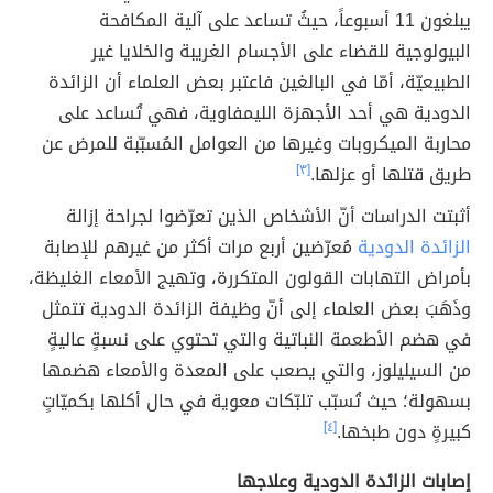
يبلغون 11 أسبوعاً، حيثُ تساعد على آلية المكافحة
البيولوجية للقضاء على الأجسام الغريبة والخلايا غير
الطبيعيّة، أمّا في البالغين فاعتبر بعض العلماء أن الزائدة
الدودية هي أحد الأجهزة الليمفاوية، فهي تُساعد على
محاربة الميكروبات وغيرها من العوامل المُسبّبة للمرض عن
طريق قتلها أو عزلها.
[٣]
أثبتت الدراسات أنّ الأشخاص الذين تعرّضوا لجراحة إزالة
الزائدة الدودية
مُعرّضين أربع مرات أكثر من غيرهم للإصابة
بأمراض التهابات القولون المتكررة، وتهيج الأمعاء الغليظة،
وذَهَبَ بعض العلماء إلى أنّ وظيفة الزائدة الدودية تتمثل
في هضم الأطعمة النباتية والتي تحتوي على نسبةٍ عاليةٍ
من السيليلوز، والتي يصعب على المعدة والأمعاء هضمها
بسهولة؛ حيث تُسبّب تلبّكات معوية في حال أكلها بكميّاتٍ
كبيرةٍ دون طبخها.
[٤]
إصابات الزائدة الدودية وعلاجها