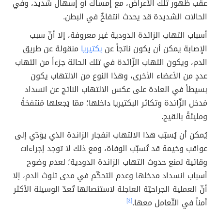
عقب ظهور تلك الأعراض، مع إمساك أو إسهال شديد، وفي
الحالات الشديدة قد يحدث انتفاخٌ في البطن.
أسباب التهاب الزائدة الدودية غير معروفة، إلا أنّ سبب
الإصابة يمكن أن يكون ناتجاً عن
بكتيريا
منقولة عن طريق
الدم، ويكون التهاب الزّائدة في تلك الحالة جزءاً من التهاب
عددٍ من الأعضاء الأخرى، وهذا النوع من الالتهاب يكون
بسيطاً في العادة على عكس الالتهاب الناتج عن انسداد
مَدخل الزّائدة وتكاثر البكتيريا داخلها؛ ممّا يَجعلها مُنتفخةً
ومليئةً بالقيح.
يُمكن أن يُسبّب هذا الالتهاب انفجار الزائدة الذي يؤدّي إلى
عواقب وخيمة قد تُسبّب الوفاة، ومع ذلك لا توجد إجراءات
وقائية لمنع حدوث التهاب الزائدة الدودية؛ لعدم وضوح
أسباب انسداد مدخلها وعدم التحكّم في مدى تلوث الدم، إلا
أنّ العملية الجراحيّة العاجلة لاستئصالها تُعدّ الوسيلة الأكثر
أمناً في التّعامل معها.
[٤]