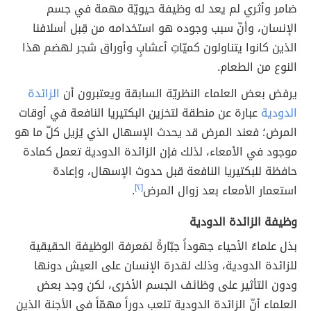
ضامر وأثري لم يعد له وظيفة حيويّة مهمة في جسم
الإنسان، وأنّ سبب وجوده هو استخدامه من قِبل أسلافنا
الذين كانوا يتناولون كميّاتِ أعشابٍ وأوراق شجر لهضم هذا
النوع من الطعام.
يرفض بعض العلماء النظريّة السابقة ويعتبرون أن
الزائدة
الدودية
عبارة عن منطقة لتخزين البكتيريا النافعة في أوقات
المرض؛ فعند المرض قد يحدث الإسهال الذي يُزيل كلّ ما هو
موجود في الأمعاء، لذلك فإن الزائدة الدودية تعمل كمادة
حافظة للبكتيريا النافعة قبل حدوث الإسهال، وإعادة
استعمار الأمعاء بعد زوال المرض
[٢]
.
وظيفة الزائدة الدودية
بذل علماءُ الأحياء جهوداً جبّارةً لمَعرفة الوظيفة الحقيقية
للزائدة الدودية، وذلك لقدرة الإنسان على العيش دونها
ودون التأثير على وظائف الجسم الأخرى، لكن وجد بعض
العلماء أنّ الزائدة الدودية تلعب دوراً مهمّاً في الأجنة الذين