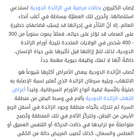
يُصاب الكثيرون
بحالات مرضية في الزائدة الدودية
تستدعي
استئصالها، وتُجرى تلك العمليّة ببساطة في أغلب أنحاء
العالم، إلا أنّ التأخّر في إجرائها قد يُسبّب مُضاعفاتٍ خطيرةٍ
على المصاب قد تؤثر على حياته، فمثلاً يموت سنوياً من 300
- 400 شخص في الولايات المتحدة نتيجة أورام الزائدة
الدودية، لذلك تتمّ إزالتها قبل تأثيرها على حياة الإنسان،
خاصّةً أنّها لا تملك وظيفة حيوية مهمة جداً.
تُصاب الزّائدة الدودية ببعض الأمراض أكثرها شيوعاً هو
الالتهاب، ويليه سرطان الزائدة الذي تُعتبر نسبة الإصابة به
ضئيلةً بالنّسبة لبقية أنواع الأورام السرطانية. وتبدأ
أعراض
التهاب الزائدة الدودية
بآلام في وسط البطن من منطقة
السرة ثم تتحرّك باتّجاه منطقة وجود الزائدة في أسفل الربع
الأيمن من البَطن، وتتركّز الآلام في تلك المنطقة وتُصبح
متواصلةً مع تزايدها في حالات الحركة أو التنفس العميق أو
العطس والسعال، كذلك تُصيب المريض حالة من الحُمّى