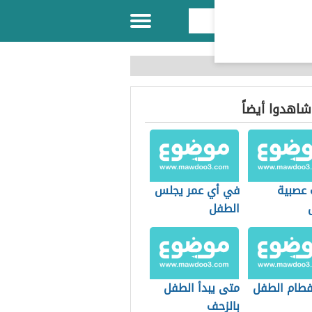
 شاهدوا أيضاً
 عصبية
في أي عمر يجلس
الطفل
طام الطفل
متى يبدأ الطفل
بالزحف