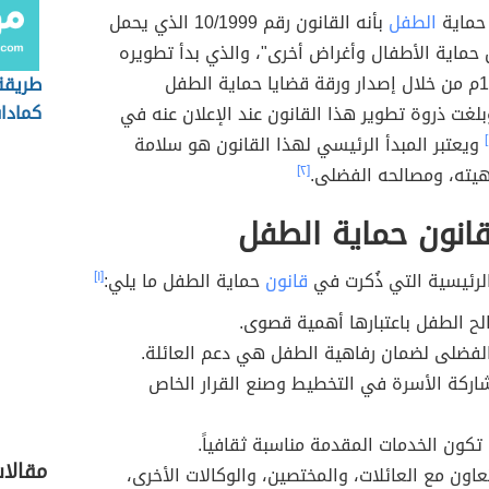
 حماية
الطفل
بأنه القانون رقم 10/1999 الذي يحمل
 حماية الأطفال وأغراض أخرى"، والذي بدأ تطويره
في عام 1993م من خلال إصدار ورقة قضايا حماية الطفل
طريقة
كمادا
لغت ذروة تطوير هذا القانون عند الإعلان عنه في
ويعتبر المبدأ الرئيسي لهذا القانون هو سلامة
هيته، ومصالحه الفضلى.
[٢]
انون حماية الطفل
لرئيسية التي ذُكرت في
قانون
حماية الطفل ما يلي:
[١]
لح الطفل باعتبارها أهمية قصوى.
لفضلى لضمان رفاهية الطفل هي دعم العائلة.
ركة الأسرة في التخطيط وصنع القرار الخاص
تكون الخدمات المقدمة مناسبة ثقافياً.
مقالا
عاون مع العائلات، والمختصين، والوكالات الأخرى،