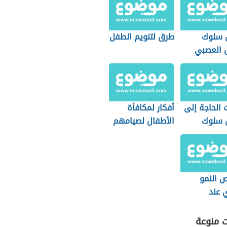
 سلوك
طرق لتنويم الطفل
 العصبي
 الحاجة إلى
أفكار لمكافأة
 سلوك
الأطفال لصيامهم
رمضان
 النمو
 عند
ال
ت منوعة