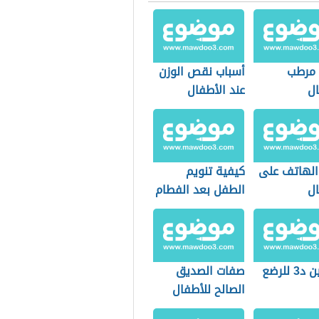
مرطب
أسباب نقص الوزن
ال
عند الأطفال
 الهاتف على
كيفية تنويم
ال
الطفل بعد الفطام
 للرضع
صفات الصديق
الصالح للأطفال