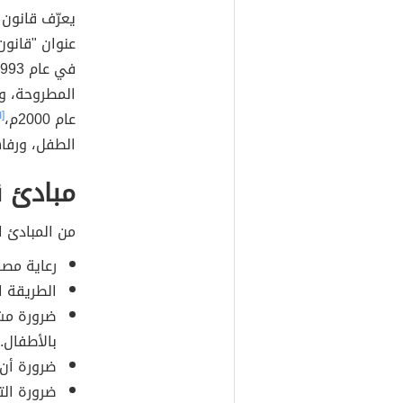
يعرّف قانون
عنوان "قانون
المطروحة، وب
عام 2000م،
[١]
الطفل، ورفا
مبادئ ق
من المبادئ ا
رعاية مصا
الطريقة ا
ضرورة مشا
بالأطفال.
ضرورة أن 
ضرورة الت