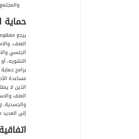
والمجتمع.
حماية 
يرجع مفهوم ح
العنف، والاس
الجنسي والات
التشويه، أو 
برامج حماية 
مساعدة الأط
الذين لا يمت
العنف والاس
والجسدية، وخ
إلى العديد م
اتفاقي