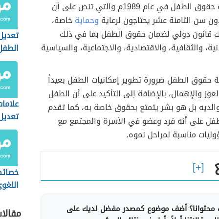
بدأت اتفاقية حقوق الطفل في عام 1989م والتي تنص على أن
ون سن الثامنة عشر يحتاجون لرعاية
وحماية
خاصة،
 قانون دولي لضمان حقوق الطفل بما في ذلك
تعديل
ية، والثقافية، والاقتصادية، والاجتماعية، والسياسية
الطفل
ة حقوق الطفل ضرورة تطوير إمكانيات الطفل بعيداً
لعوز والإهمال، بالإضافة إلى التأكيد على أن الطفل
علامات
والديه بل هو بشر يتمتع بحقوق خاصة به، كما تقدم
تعديل
لطفل على أنه فرد وعضو في الأسرة والمجتمع مع
الطفل
يات مناسبة لمراحل نموه.
خصائص
اللغوي
الأطف
محتوانا؟ أضف موضوع كمصدر مفضل لديك على
مقالا