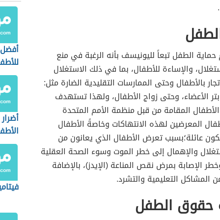
الطفل
أفضل 
ماية الطفل تبعاً لليونيسف بأنه الرغبة في منع
للأطف
تغلال، والإساءة للأطفال، بما في ذلك الاستغلال
جار بالأطفال وحتى الممارسات التقليدية الضارة مثل:
بتر الأعضاء، وحتى زواج الأطفال، ولهذا تستهدف
الأطفال المقامة من قبل منظمة الأمم المتحدة
أضرار
فال المعرضين لهذه الانتهاكات وخاصةً الأطفال
الأطف
لكون عائلة؛بسبب تعرض الأطفال الذي يعانون من
تغلال والإهمال إلى خطر الموت وسوء الصحة العقلية
طر الإصابة بمرض نقص المناعة (الإيدز)، بالإضافة
ن المشاكل التعليمية والتشرد.
فيتامين د3
ة حقوق الطفل