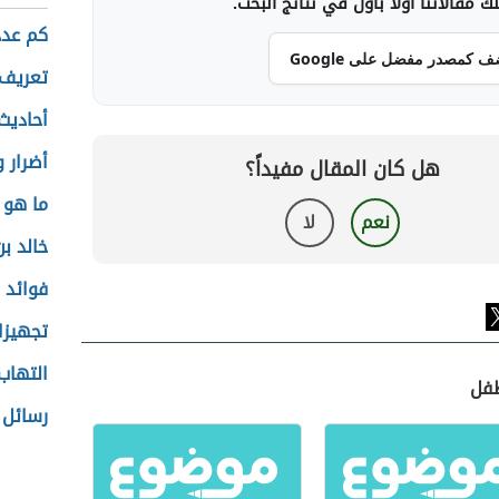
 مقالاتنا أولاً بأول في نتائج البحث.
كم عدد
ف كمصدر مفضل على Google
تعريف 
أحاديث
أضرار 
هل كان المقال مفيداً؟
ما هو 
نعم
لا
خالد بن
فوائد ا
تجهيزا
التهاب
طفل
رسائل 