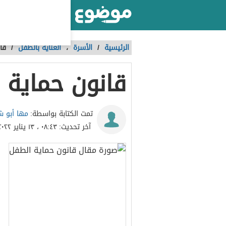
أكبر موقع عربي بالعالم
الرئيسية
/
الأسرة
،
العناية بالطفل
/
قا
قانون حماية 
مها أبو ش
تمت الكتابة بواسطة:
آخر تحديث:
٠٨:٤٣ ، ١٣ يناير ٢٠٢٢