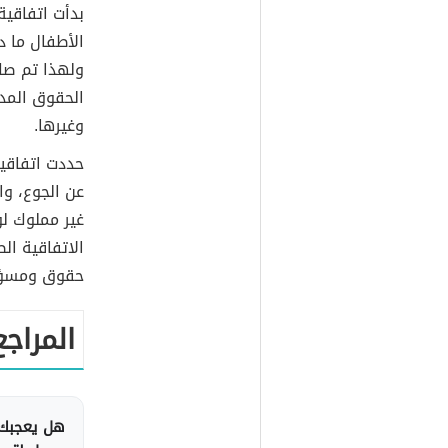
الأطفال ما د
ولهذا تم صك
الحقوق المدن
وغيرها.
حددت اتفاقي
عن الجوع، وا
غير مملوك ل
الاتفاقية ا
حقوق ومسؤول
المراجع
هل يعجبك 