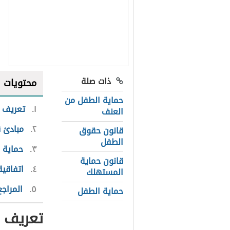
ذات صلة
محتويات
حماية الطفل من
١
تعريف ق
العنف
٢
مبادئ 
قانون حقوق
الطفل
٣
حماية 
قانون حماية
٤
اتفاقي
المستهلك
٥
المراجع
حماية الطفل
تعريف ق