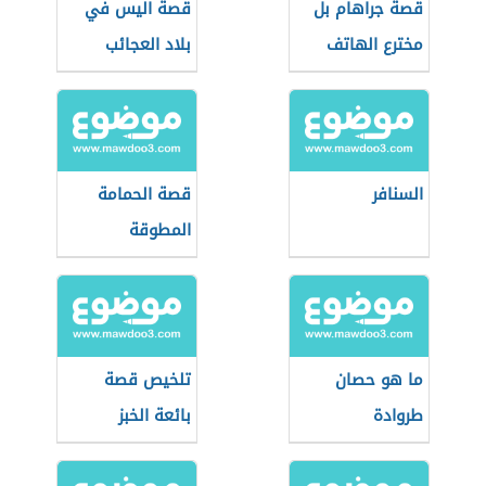
قصة جراهام بل
قصة اليس في
مخترع الهاتف
بلاد العجائب
السنافر
قصة الحمامة
المطوقة
ما هو حصان
تلخيص قصة
طروادة
بائعة الخبز