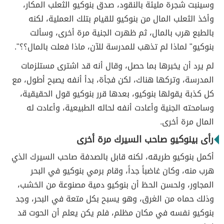
وسينبت شجرة مليئة بالنقود، صدق بنوكيو الثعلب المكار،
وأخذ الثعلب المال من بنوكيو للقيام بتلك العملية، لكنه
بالطبع هرب بالمال، ثم ظهرت الجنية مرة أخرى، وسألت
بنوكيو" لماذا لم تذهب للمدرسة للآن، ماذا فعلت بالمال؟؟".
لم يرد أن يخبرها بما حصل، وقال أنه قد اشترى مستلزمات
المدرسة، وتركها هناك، لكن فجأة، بدأ أنفه يصبح أطول، مع
كل كذبة يقولها بنوكيو، بعدها قرر بنوكيو قول الحقيقية،
وسامحته الجنية وأعادت أنفه لحاله الطبيعية، وأعادت له
المال مرة أخرى.
رأى بينوكيو صاحب السيرك مرة أخرى
أكمل بنوكيو طريقه، لكنه قابل بالصدفة صاحب السيرك الذي
هرب منه، وكان غاضباً جداً، وقام برمي بنوكيو في البحر
المجاور، ولحسن الحظ أن بنوكيو دمية مصنوعة من الخشب،
وذلك حماه من الغرق، وهو يسبح بكل متعة في البحر، وجد
بنوكيو نفسه في مكان مظلم، فلم يكن يعلم أن الحوت قد