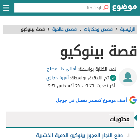
الرئيسية
/
قصص وحكايات
،
قصص عالمية
/
قصة بينوكيو
قصة بينوكيو
أماني دار مصلح
تمت الكتابة بواسطة:
أميرة حجازي
تم التدقيق بواسطة:
آخر تحديث:
٠٦:٣٦ ، ٢٩ أغسطس ٢٠٢١
أضف موضوع كمصدر مفضل في جوجل
محتويات
١
صنع النجار العجوز بينوكيو الدمية الخشبية