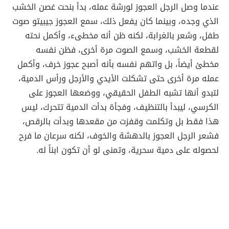
عندما وصل الرجل العجوز لورشة عمله، بدأ بنحت غصن الخشب
الذي وجده، وبينما كان يفعل ذلك، سمع العجوز جيبيتو صوت
طفل، وشعر بالغرابة، لكنه ظن أنه مخطىء، وأكمل نحته
لقطعة الخشب، وسمع الصوت مرة أخرى، فظن نفسه
مخطئ أيضاً، بل واتهم نفسه بأنه أصبح عجوز خرف، وأكمل
عمله مرة أخرى حتى تشكلت الأيدي والأرجل ورأس الدمية،
لتبدو أنها تشبه الطفل الحقيقي، ووضعها العجوز على
الكرسي، ليبدأ بالتنظيف، وفجأة بدأت الدمية تتحرك، ليس
هذا فقط بل وتكلمت وقفزت من مقعدها وبدأت بالرقص،
فشعر الرجل العجوز بالدهشة والخوف، لكنه سرعان ما فرح
لحصوله على دمية سحرية، وتمنى لو أن تكون ابناً له.