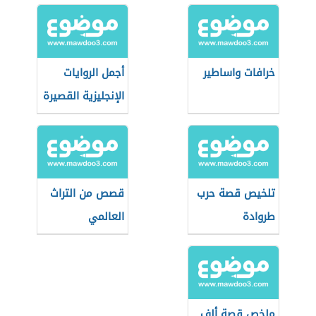
خرافات واساطير
أجمل الروايات
الإنجليزية القصيرة
تلخيص قصة حرب
قصص من التراث
طروادة
العالمي
ملخص قصة ألف