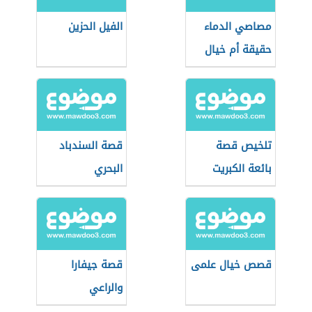
مصاصي الدماء
الفيل الحزين
حقيقة أم خيال
تلخيص قصة
قصة السندباد
بائعة الكبريت
البحري
قصص خيال علمى
قصة جيفارا
والراعي