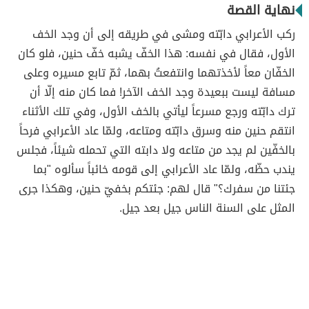
نهاية القصة
ركب الأعرابي دابّته ومشى في طريقه إلى أن وجد الخف
الأول، فقال في نفسه: هذا الخفّ يشبه خفّ حنين، فلو كان
الخفّان معاً لأخذتهما وانتفعتُ بهما، ثمّ تابع مسيره وعلى
مسافة ليست ببعيدة وجد الخف الآخر! فما كان منه إلّا أن
ترك دابّته ورجع مسرعاً ليأتي بالخف الأول، وفي تلك الأثناء
انتقم حنين منه وسرق دابّته ومتاعه، ولمّا عاد الأعرابي فرحاً
بالخفّين لم يجد من متاعه ولا دابته التي تحمله شيئاً، فجلس
يندب حظّه، ولمّا عاد الأعرابي إلى قومه خائباً سألوه "بما
جئتنا من سفرك؟" قال لهم: جئتكم بخفيّ حنين، وهكذا جرى
المثل على السنة الناس جيل بعد جيل.