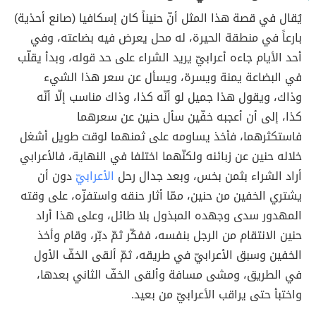
يُقال في قصة هذا المثل أنّ حنيناً كان إسكافيا (صانع أحذية)
بارعاً في منطقة الحيرة، له محل يعرض فيه بضاعته، وفي
أحد الأيام جاءه أعرابيّ يريد الشراء على حد قوله، وبدأ يقلّب
في البضاعة يمنة ويسرة، ويسأل عن سعر هذا الشيء
وذاك، ويقول هذا جميل لو أنّه كذا، وذاك مناسب إلّا أنّه
كذا، إلى أن أعجبه خفّين سأل حنين عن سعرهما
فاستكثرهما، فأخذ يساومه على ثمنهما لوقت طويل أشغل
خلاله حنين عن زبائنه ولكنّهما اختلفا في النهاية، فالأعرابي
أراد الشراء بثمن بخس، وبعد جدال رحل
الأعرابيّ
دون أن
يشتري الخفين من حنين، ممّا أثار حنقه واستفزّه، على وقته
المهدور سدى وجهده المبذول بلا طائل، وعلى هذا أراد
حنين الانتقام من الرجل بنفسه، ففكّر ثمّ دبّر، وقام وأخذ
الخفين وسبق الأعرابيّ في طريقه، ثمّ ألقى الخفّ الأول
في الطريق، ومشى مسافة وألقى الخفّ الثاني بعدها،
واختبأ حتى يراقب الأعرابيّ من بعيد.