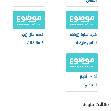
النفس
شرح عبارة (إرضاء
قصة مثل (رب
الناس غاية لا
كلمة قالت
تدرك)
لصاحبها دعني)
أشهر أقوال
البيروني
مقالات منوعة