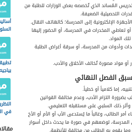
دريس المُساند الذي تُخصصه بعض الوزارات للطلبة من
درات التحصيلية الضعيفة.
أسالي
أجهزة الإلكترونية إلى المدرسة؛ كالهاتف النقال.
السلو
 أو تعاطي المخدرات في المدرسة، أو الحضور إليها
تلك المواد.
ات وأدوات من المدرسة، أو سرقة أغراض الطلبة
تطبيق
 أو مواد مصورة تُخالف الأخلاق والأدب.
بياجيه
تسبق الفصل النهائي
الحسا
تنبيه، إما كلامياً أو خطياً.
ب بضرورة التزام الأدب، وعدم مخالفة القوانين
النظري
وأثر ذلك السلبي على مستقبله التعليمي.
في الت
اء أمر الطالب، وغالباً ما يُستدعى الأب أو الأم أو الأخ
ى المدرسة، لوضعهم في صورة ما يحدث داخل أسوار
مقالا
وما يقوم به الطالب من مخالفة للأنظمة.