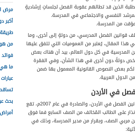
لبة الذين قد تطالهم عقوبة الفصل لجلساتٍ إرشاديةٍ
مرض ال
لمرشد النفسي والاجتماعي في المدرسة.
أكبر د
مؤقت من المدرسة.
طريقة
ف قوانين الفصل المدرسي، من دولةٍ إلى أخرى، وما
هذا المقال، يُعتبر من العموميات التي تتفق عليها
من هو 
ين المدرسية في كل دول العالم، بيد أن هناك بعض
فوائد 
 تخص دولةً دون أخرى في هذا الشأن، وفي الفقرة
ما هي
م لكم بعض النصوص القانونية المعمول بها ضمن
ن الدول العربية.
عبارات
تساقط
فصل في الأردن
بحث عن
حسب قوانين الفصل في الأردن، والصادرة في عام 2007م، تقع
نذار على الطالب المُخالف من الصف السابع فما فوق
أمراض 
 مربي الصف، وبقرار من مدير المدرسة، وذلك في
تية: