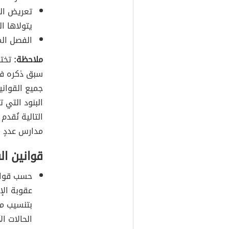
تعريض الط
يتولاها ا
الفصل ال
ملاحظة:
تختل
سبق ذكره في 
جميع القوان
البنود التي
التالية نُقد
مدارس عددٍ م
قوانين ال
عقوبة الإ
بتنسيب من
الحالات الآ