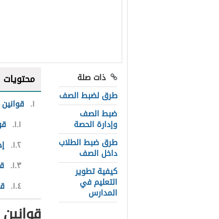
ذات صلة
محتويات
طرق لضبط الصف
١
قوانين 
ضبط الصف
وإدارة الحصة
١.١
قو
طرق ضبط الطلاب
١.٢
إج
داخل الصف
١.٣
قو
كيفية تطوير
التعليم في
١.٤
قو
المدارس
قوانين 