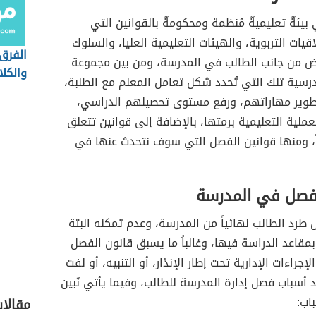
يئةٌ تعليميةٌ مُنظمة ومحكومةٌ بالقوانين التي
اقيات التربوية، والهيئات التعليمية العليا، والسلوك
الفرق 
ترض من جانب الطالب في المدرسة، ومن بين مجموعة
والكلا
درسية تلك التي تُحدد شكل تعامل المعلم مع الطلبة،
وير مهاراتهم، ورفع مستوى تحصيلهم الدراسي،
ملية التعليمية برمتها، بالإضافة إلى قوانين تتعلق
اً، ومنها قوانين الفصل التي سوف نتحدث عنها في
لفصل في المدرسة
 طرد الطالب نهائياً من المدرسة، وعدم تمكنه البتة
بمقاعد الدراسة فيها، وغالباً ما يسبق قانون الفصل
جراءات الإدارية تحت إطار الإنذار، أو التنبيه، أو لفت
د أسباب فصل إدارة المدرسة للطالب، وفيما يأتي نُبين
باب:
مقالا