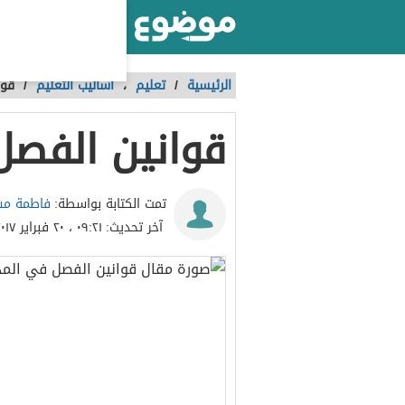
أكبر موقع عربي بالعالم
الرئيسية
/
تعليم
،
أساليب التعليم
/
قوا
قوانين الفص
فاطمة مش
تمت الكتابة بواسطة:
آخر تحديث:
٠٩:٢١ ، ٢٠ فبراير ٢٠١٧