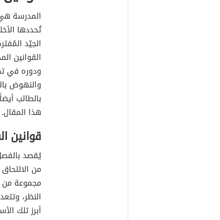
المدرسة هي ب
تُحددها الأخل
الجيّد المُف
القوانين الم
ودوره في تط
والنهوض بالع
بالطالب أيض
هذا المقال.
قوانين ا
يُقصد بالفصل
من الالتحاق 
مجموعة من الإ
النظر، وتتعد
أبرز تلك الأس