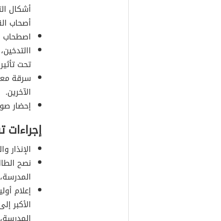
أشكال الت
أصحاب الق
اصطحاب ال
االتدخين،
تحت تأثير 
سرقة معد
الآخرين.
إحضار صور
إجراءات 
الإنذار وال
نصح الطال
المدرسة، 
إعلام أولي
الأكبر إل
المدرسة، 