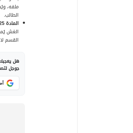
ملفه، ويُ
الطالب.
المادة 25:
الغش يُمن
القسم لاتخ
هل يعجبك 
جوجل لتصلك
أض