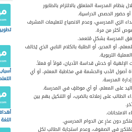
لال بنظام المدرسة المتعلق بالالتزام بالطابور
أو حضور الحصص الدراسية.
داء الزي المدرسي، وعدم الانصياع لتعليمات المشرف
تطوير 
وص أكثر من مرة.
فق المدرسة بشكلٍ مُتعمد.
معلم، أو المدير، أو الطلبة بالكلام النابي الذي يُخالف
لعملية التربوية.
 الإلهية أو خدش قداسة الأديان، قولاً أو فعلاً.
أسباب
ة أصول الأدب والحشمة في مخاطبة المعلم، أو أي
التعلم
دارة المدرسة.
باليد على المعلم، أو أي موظفٍ في المدرسة.
اء الطالب على زملائه بالضرب، أو التنكيل بهم بين
خر.
أهداف
 الامتحانات.
اللغة 
متكرر دون عذرٍ عن الدوام المدرسي.
مُتكرر في الصفوف، وعدم استجابة الطالب لكل