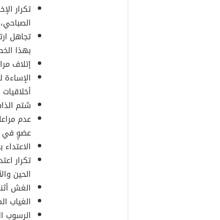
تكرار الإخ
الصباحي، 
تجاهل ارت
بهذا الخص
إتلاف مرا
الإساءة لل
أخلاقيات ا
شتم الذات
عدم مراعا
عضوٍ في إ
الاعتداء 
تكرار اعتد
الحين والآ
الغش أثناء
الغياب ال
الرسوب ال