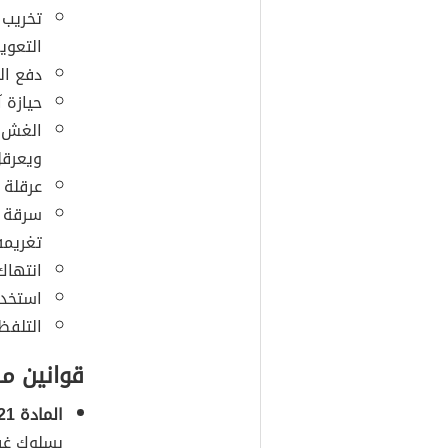
تخريب 
التعوي
دفع الط
حيازة 
الغش ف
ويعرقل
عرقلة ا
سرقة م
تغريمه
انتهاك
استخدا
التلفظ
قوانين م
المادة 21:
بسلوك غير